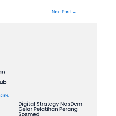
Next Post
→
an
ub
dline
,
Digital Strategy NasDem
Gelar Pelatihan Perang
Sosmed