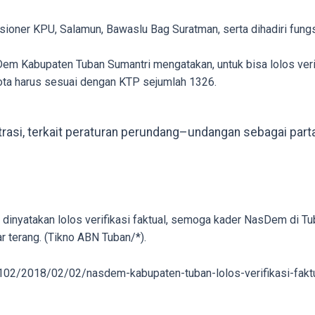
misioner KPU, Salamun, Bawaslu Bag Suratman, serta dihadiri fu
em Kabupaten Tuban Sumantri mengatakan, untuk bisa lolos verif
gota harus sesuai dengan KTP sejumlah 1326.
asi, terkait peraturan perundang–undangan sebagai partai 
lah dinyatakan lolos verifikasi faktual, semoga kader NasDem d
r terang. (Tikno ABN Tuban/*).
102/2018/02/02/nasdem-kabupaten-tuban-lolos-verifikasi-fakt