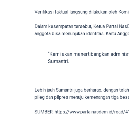
porn
videos
Verifikasi faktual langsung dilakukan oleh Ko
to
our
Dalam kesempatan tersebut, Ketua Partai NasD
website
anggota bisa menunjukan identitas, Kartu Ang
in
several
“Kami akan menertibangkan administr
different
Sumantri.
formats.
18tube
Every
porn
Lebih jauh Sumantri juga berharap, dengan te
video
pileg dan pilpres menuju kemenangan tiga besa
you
upload
SUMBER: https://www.partainasdem.id/read/4
will
be
processed