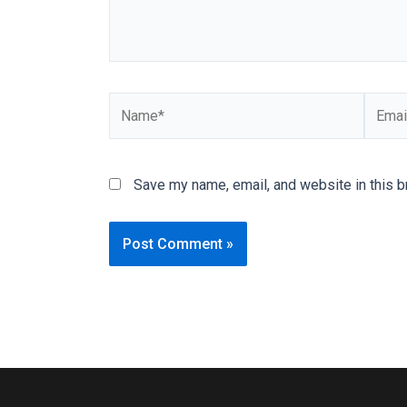
our
categorized
sex
sections
Name*
Email*
and
choose
your
favorite
Save my name, email, and website in this b
one:
amateur
porn
videos,
anal,
big
ass,
blonde,
brunette,
etc.