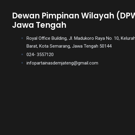
You
Dewan Pimpinan Wilayah (DP
will
also
Jawa Tengah
find
gay
Royal Office Building, Jl. Madukoro Raya No. 10, Kel
and
Barat, Kota Semarang, Jawa Tengah 50144
transsexual
024- 3557120
porn
infopartainasdemjateng@gmail.com
videos
in
their
corresponding
sections
on
our
website.
Watching
porn