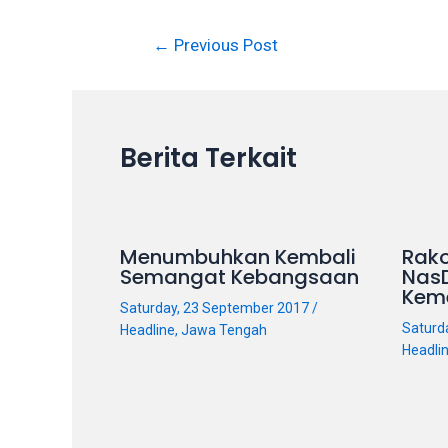
in
up
Post
←
Previous Post
to
navigation
5
working
days.
Berita Terkait
You
can
also
use
Menumbuhkan Kembali
Rako
our
Semangat Kebangsaan
Nas
embed
Kem
Saturday, 23 September 2017
/
code
Saturd
Headline
,
Jawa Tengah
to
Headli
share
our
porn
videos