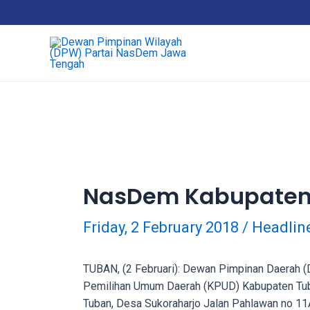
Skip
18Tube.tv
to
is
content
a
free
hosting
service
for
porn
videos.
You
can
NasDem Kabupaten T
create
your
Friday, 2 February 2018
/
Headlin
verified
user
account
TUBAN, (2 Februari): Dewan Pimpinan Daerah (
to
Pemilihan Umum Daerah (KPUD) Kabupaten Tuban
upload
Tuban, Desa Sukoraharjo Jalan Pahlawan no 1