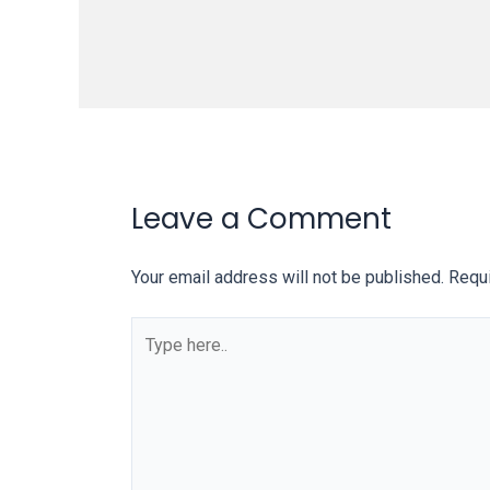
on
other
websites.
On
18Tube.tv
you’ll
also
Leave a Comment
find
exclusive
porn
Your email address will not be published.
Requi
productions
shot
Type
by
here..
ourselves.
Surf
around
each
of