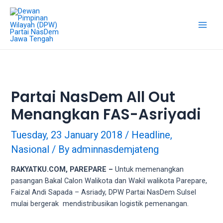
18Tube.tv
is
a
free
hosting
service
for
porn
Partai NasDem All Out
videos.
Menangkan FAS-Asriyadi
You
can
create
Tuesday, 23 January 2018
/
Headline
,
your
Nasional
/ By
adminnasdemjateng
verified
user
RAKYATKU.COM, PAREPARE –
Untuk memenangkan
account
pasangan Bakal Calon Walikota dan Wakil walikota Parepare,
to
Faizal Andi Sapada – Asriady, DPW Partai NasDem Sulsel
upload
mulai bergerak mendistribusikan logistik pemenangan.
porn