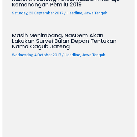
Kemenangan Pemilu 2019
your
favorite
Saturday, 23 September 2017
/
Headline
,
Jawa Tengah
one:
amateur
porn
Masih Menimbang, NasDem Akan
videos,
Lakukan Survei Bulan Depan Tentukan
Nama Cagub Jateng
anal,
big
Wednesday, 4 October 2017
/
Headline
,
Jawa Tengah
ass,
blonde,
brunette,
etc.
You
will
also
find
gay
and
transsexual