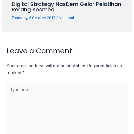
porn
Digital Strategy NasDem Gelar Pelatihan
videos
Perang Sosmed
in
Thursday, 5 October 2017
/
Nasional
their
corresponding
sections
on
Leave a Comment
our
website.
Watching
Your email address will not be published.
Required fields are
porn
marked
*
videos
is
completely
free!