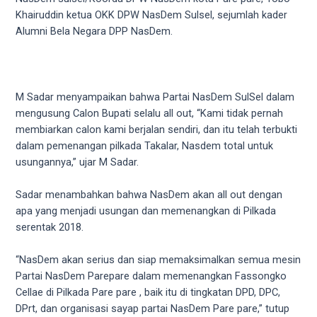
5
Khairuddin ketua OKK DPW NasDem Sulsel, sejumlah kader
working
Alumni Bela Negara DPP NasDem.
days.
You
can
also
M Sadar menyampaikan bahwa Partai NasDem SulSel dalam
use
mengusung Calon Bupati selalu all out, “Kami tidak pernah
our
membiarkan calon kami berjalan sendiri, dan itu telah terbukti
embed
dalam pemenangan pilkada Takalar, Nasdem total untuk
code
usungannya,” ujar M Sadar.
to
share
Sadar menambahkan bahwa NasDem akan all out dengan
our
apa yang menjadi usungan dan memenangkan di Pilkada
porn
serentak 2018.
videos
on
“NasDem akan serius dan siap memaksimalkan semua mesin
other
Partai NasDem Parepare dalam memenangkan Fassongko
websites.
Cellae di Pilkada Pare pare , baik itu di tingkatan DPD, DPC,
On
DPrt, dan organisasi sayap partai NasDem Pare pare,” tutup