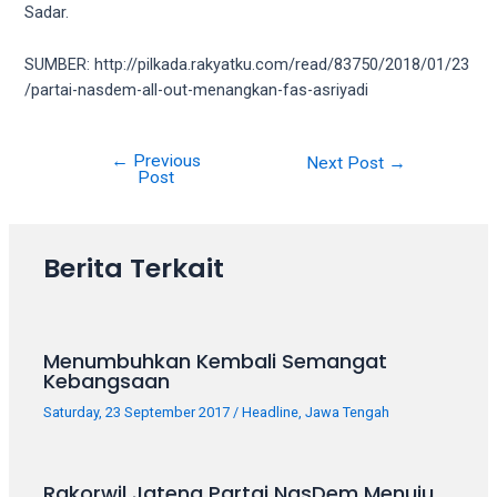
18Tube.tv
Sadar.
you’ll
also
SUMBER: http://pilkada.rakyatku.com/read/83750/2018/01/23
find
/partai-nasdem-all-out-menangkan-fas-asriyadi
exclusive
porn
productions
←
Previous
Next Post
→
Post
shot
by
ourselves.
Surf
Berita Terkait
around
each
of
Menumbuhkan Kembali Semangat
our
Kebangsaan
categorized
sex
Saturday, 23 September 2017
/
Headline
,
Jawa Tengah
sections
and
choose
Rakorwil Jateng Partai NasDem Menuju