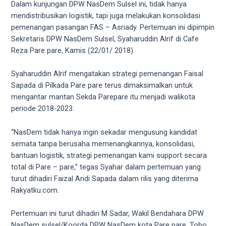
videos
Dalam kunjungan DPW NasDem Sulsel ini, tidak hanya
to
mendistribusikan logistik, tapi juga melakukan konsolidasi
our
pemenangan pasangan FAS – Asriady. Pertemuan ini dipimpin
website
Sekretaris DPW NasDem Sulsel, Syaharuddin Alrif di Cafe
in
Reza Pare pare, Kamis (22/01/ 2018).
several
different
Syaharuddin Alrif mengatakan strategi pemenangan Faisal
formats.
Sapada di Pilkada Pare pare terus dimaksimalkan untuk
18tube
mengantar mantan Sekda Parepare itu menjadi walikota
Every
periode 2018-2023.
porn
video
“NasDem tidak hanya ingin sekadar mengusung kandidat
you
semata tanpa berusaha memenangkannya, konsolidasi,
upload
bantuan logistik, strategi pemenangan kami support secara
will
total di Pare – pare,” tegas Syahar dalam pertemuan yang
be
turut dihadiri Faizal Andi Sapada dalam rilis yang diterima
processed
Rakyatku.com.
in
up
Pertemuan ini turut dihadiri M Sadar, Wakil Bendahara DPW
to
NasDem sulsel/Koorda DPW NasDem kota Pare pare, Tobo