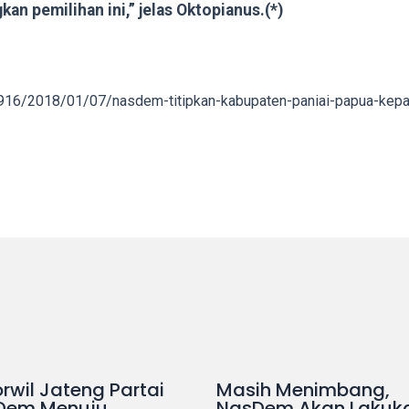
an pemilihan ini,” jelas Oktopianus.(*)
916/2018/01/07/nasdem-titipkan-kabupaten-paniai-papua-kep
rwil Jateng Partai
Masih Menimbang,
Dem Menuju
NasDem Akan Lakuk