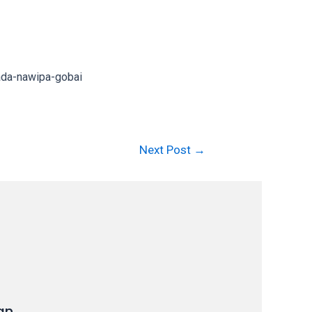
ada-nawipa-gobai
Next Post
→
an