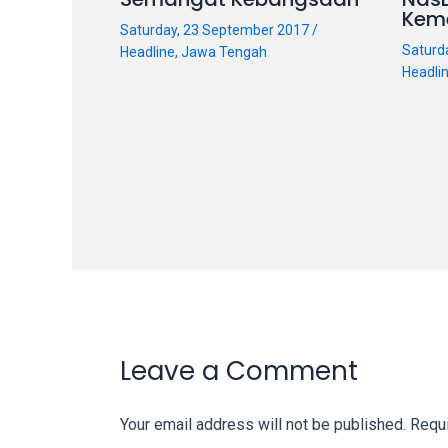
Kem
on
Saturday, 23 September 2017
/
other
Saturd
Headline
,
Jawa Tengah
websites.
Headli
On
18Tube.tv
you’ll
also
find
exclusive
porn
productions
shot
by
ourselves.
Leave a Comment
Surf
around
each
Your email address will not be published.
Requi
of