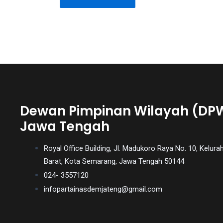
You
will
also
find
gay
and
transsexual
porn
Dewan Pimpinan Wilayah (DP
videos
Jawa Tengah
in
their
corresponding
Royal Office Building, Jl. Madukoro Raya No. 10, Kel
sections
Barat, Kota Semarang, Jawa Tengah 50144
on
024- 3557120
our
infopartainasdemjateng@gmail.com
website.
Watching
porn