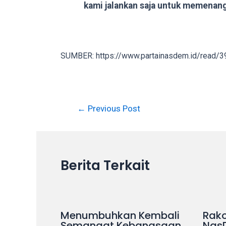
kami jalankan saja untuk memenangk
in
up
to
5
SUMBER: https://www.partainasdem.id/read/3
working
days.
You
can
Post
←
Previous Post
also
navigation
use
our
embed
code
Berita Terkait
to
share
our
porn
Menumbuhkan Kembali
Rako
videos
Semangat Kebangsaan
Nas