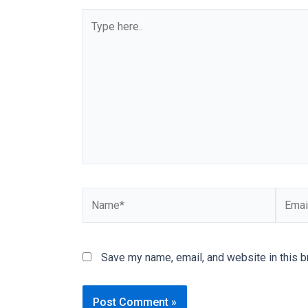
our
Type
categorized
here..
sex
sections
and
choose
your
favorite
one:
amateur
porn
Name*
Email*
videos,
anal,
big
ass,
Save my name, email, and website in this b
blonde,
brunette,
etc.