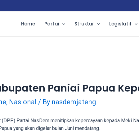
Home
Partai
Struktur
Legislatif
abupaten Paniai Papua Ke
ne
,
Nasional
/ By
nasdemjateng
 (DPP) Partai NasDem menitipkan kepercayaan kepada Meki Naw
 Papua yang akan digelar bulan Juni mendatang.