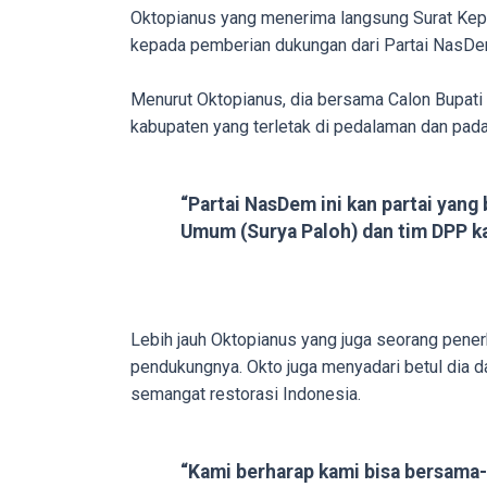
porn
Oktopianus yang menerima langsung Surat Kep
videos
kepada pemberian dukungan dari Partai NasDe
to
our
Menurut Oktopianus, dia bersama Calon Bupati
website
kabupaten yang terletak di pedalaman dan pada 
in
several
“Partai NasDem ini kan partai yang
different
Umum (Surya Paloh) dan tim DPP ka
formats.
18tube
Every
porn
Lebih jauh Oktopianus yang juga seorang pene
video
pendukungnya. Okto juga menyadari betul dia 
you
semangat restorasi Indonesia.
upload
will
be
“Kami berharap kami bisa bersama
processed