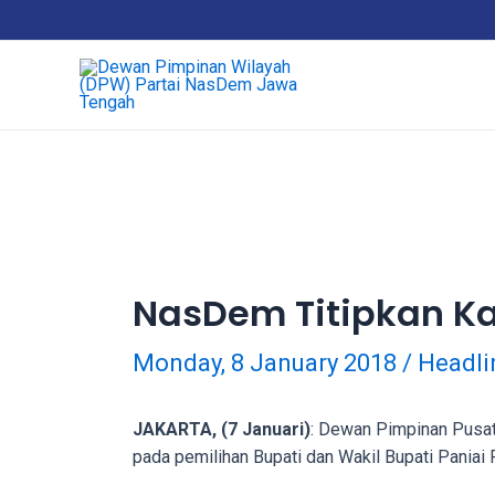
Skip
18Tube.tv
to
is
content
a
free
hosting
service
for
porn
videos.
You
can
NasDem Titipkan K
create
your
Monday, 8 January 2018
/
Headli
verified
user
account
JAKARTA, (7 Januari)
: Dewan Pimpinan Pusat
to
pada pemilihan Bupati dan Wakil Bupati Paniai
upload