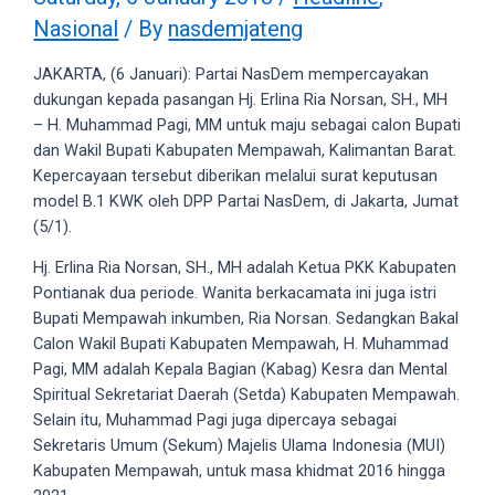
videos
Nasional
/ By
nasdemjateng
to
our
JAKARTA, (6 Januari): Partai NasDem mempercayakan
website
dukungan kepada pasangan Hj. Erlina Ria Norsan, SH., MH
in
– H. Muhammad Pagi, MM untuk maju sebagai calon Bupati
several
dan Wakil Bupati Kabupaten Mempawah, Kalimantan Barat.
different
Kepercayaan tersebut diberikan melalui surat keputusan
formats.
model B.1 KWK oleh DPP Partai NasDem, di Jakarta, Jumat
18tube
(5/1).
Every
porn
Hj. Erlina Ria Norsan, SH., MH adalah Ketua PKK Kabupaten
video
Pontianak dua periode. Wanita berkacamata ini juga istri
you
Bupati Mempawah inkumben, Ria Norsan. Sedangkan Bakal
upload
Calon Wakil Bupati Kabupaten Mempawah, H. Muhammad
will
Pagi, MM adalah Kepala Bagian (Kabag) Kesra dan Mental
be
Spiritual Sekretariat Daerah (Setda) Kabupaten Mempawah.
processed
Selain itu, Muhammad Pagi juga dipercaya sebagai
in
Sekretaris Umum (Sekum) Majelis Ulama Indonesia (MUI)
up
Kabupaten Mempawah, untuk masa khidmat 2016 hingga
to