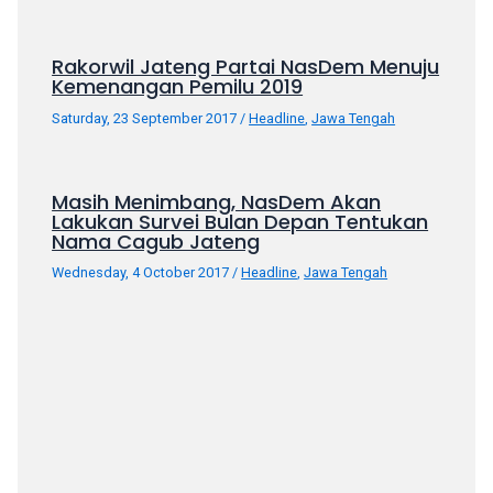
your
favorite
Rakorwil Jateng Partai NasDem Menuju
one:
Kemenangan Pemilu 2019
amateur
Saturday, 23 September 2017
/
Headline
,
Jawa Tengah
porn
videos,
anal,
Masih Menimbang, NasDem Akan
big
Lakukan Survei Bulan Depan Tentukan
ass,
Nama Cagub Jateng
blonde,
Wednesday, 4 October 2017
/
Headline
,
Jawa Tengah
brunette,
etc.
You
will
also
find
gay
and
transsexual