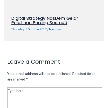
porn
videos
in
Digital Strategy NasDem Gelar
their
Pelatihan Perang Sosmed
corresponding
Thursday, 5 October 2017
/
Nasional
sections
on
our
website.
Watching
porn
Leave a Comment
videos
is
Your email address will not be published.
Required fields
completely
are marked
*
free!
Type
here..