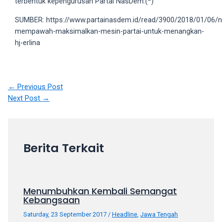
terbentuk kepengurusan Partai NasDem.(*)
18Tube.tv
you’ll
SUMBER: https://www.partainasdem.id/read/3900/2018/01/06/
also
mempawah-maksimalkan-mesin-partai-untuk-menangkan-
find
hj-erlina
exclusive
porn
productions
shot
Post
←
Previous Post
by
navigation
Next Post
→
ourselves.
Surf
around
each
Berita Terkait
of
our
categorized
sex
Menumbuhkan Kembali Semangat
sections
Kebangsaan
and
Saturday, 23 September 2017
/
Headline
,
Jawa Tengah
choose