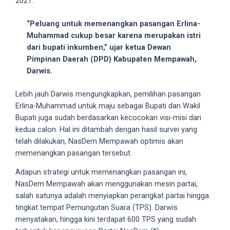
2021.
5
working
“Peluang untuk memenangkan pasangan Erlina-
days.
Muhammad cukup besar karena merupakan istri
You
dari bupati inkumben,” ujar ketua Dewan
can
Pimpinan Daerah (DPD) Kabupaten Mempawah,
also
Darwis.
use
our
Lebih jauh Darwis mengungkapkan, pemilihan pasangan
embed
Erlina-Muhammad untuk maju sebagai Bupati dan Wakil
code
Bupati juga sudah berdasarkan kecocokan visi-misi dari
to
kedua calon. Hal ini ditambah dengan hasil survei yang
share
telah dilakukan, NasDem Mempawah optimis akan
our
memenangkan pasangan tersebut.
porn
Adapun strategi untuk memenangkan pasangan ini,
videos
NasDem Mempawah akan menggunakan mesin partai,
on
salah satunya adalah menyiapkan perangkat partai hingga
other
tingkat tempat Pemungutan Suara (TPS). Darwis
websites.
menyatakan, hingga kini terdapat 600 TPS yang sudah
On