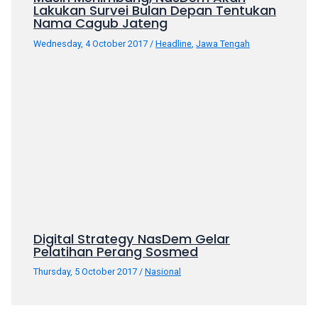
porn
Lakukan Survei Bulan Depan Tentukan
Nama Cagub Jateng
videos
in
Wednesday, 4 October 2017
/
Headline
,
Jawa Tengah
their
corresponding
sections
on
our
website.
Watching
porn
videos
is
completely
free!
Digital Strategy NasDem Gelar
Pelatihan Perang Sosmed
Thursday, 5 October 2017
/
Nasional