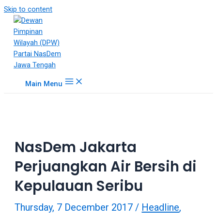
18Tube.tv
Skip to content
is
a
free
hosting
service
for
Main Menu
porn
videos.
You
can
create
NasDem Jakarta
your
verified
Perjuangkan Air Bersih di
user
account
Kepulauan Seribu
to
upload
Thursday, 7 December 2017
/
Headline
,
porn