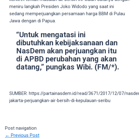
18Tube.tv
meniru langkah Presiden Joko Widodo yang saat ini
you’ll
sedang memperjuangkan persamaan harga BBM di Pulau
also
Jawa dengan di Papua.
find
exclusive
“Untuk mengatasi ini
porn
dibutuhkan kebijaksanaan dan
productions
NasDem akan perjuangkan itu
shot
di APBD perubahan yang akan
by
datang,” pungkas Wibi. (FM/*).
ourselves.
Surf
around
each
SUMBER: https://partainasdem.id/read/3671/2017/12/07/nasd
of
jakarta-perjuangkan-air-bersih-di-kepulauan-seribu
our
categorized
sex
sections
Post navigation
and
←
Previous Post
choose