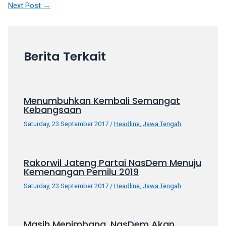
Next Post
→
your
favorite
one:
amateur
Berita Terkait
porn
videos,
anal,
big
Menumbuhkan Kembali Semangat
ass,
Kebangsaan
blonde,
Saturday, 23 September 2017
/
Headline
,
Jawa Tengah
brunette,
etc.
You
Rakorwil Jateng Partai NasDem Menuju
will
Kemenangan Pemilu 2019
also
find
Saturday, 23 September 2017
/
Headline
,
Jawa Tengah
gay
and
transsexual
Masih Menimbang, NasDem Akan