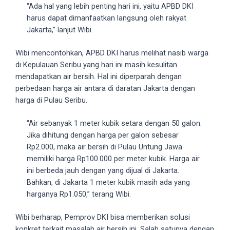
“Ada hal yang lebih penting hari ini, yaitu APBD DKI
5
harus dapat dimanfaatkan langsung oleh rakyat
working
Jakarta,” lanjut Wibi
days.
You
Wibi mencontohkan, APBD DKI harus melihat nasib warga
can
di Kepulauan Seribu yang hari ini masih kesulitan
also
mendapatkan air bersih. Hal ini diperparah dengan
use
perbedaan harga air antara di daratan Jakarta dengan
our
harga di Pulau Seribu.
embed
code
“Air sebanyak 1 meter kubik setara dengan 50 galon.
to
Jika dihitung dengan harga per galon sebesar
share
Rp2.000, maka air bersih di Pulau Untung Jawa
our
memiliki harga Rp100.000 per meter kubik. Harga air
porn
ini berbeda jauh dengan yang dijual di Jakarta.
videos
Bahkan, di Jakarta 1 meter kubik masih ada yang
on
harganya Rp1.050,” terang Wibi.
other
websites.
Wibi berharap, Pemprov DKI bisa memberikan solusi
On
konkret terkait masalah air bersih ini. Salah satunya dengan