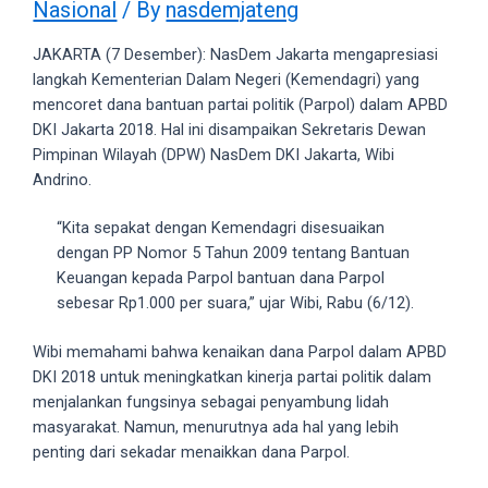
Nasional
/ By
nasdemjateng
videos
to
JAKARTA (7 Desember): NasDem Jakarta mengapresiasi
our
langkah Kementerian Dalam Negeri (Kemendagri) yang
website
mencoret dana bantuan partai politik (Parpol) dalam APBD
in
DKI Jakarta 2018. Hal ini disampaikan Sekretaris Dewan
several
Pimpinan Wilayah (DPW) NasDem DKI Jakarta, Wibi
different
Andrino.
formats.
18tube
“Kita sepakat dengan Kemendagri disesuaikan
Every
dengan PP Nomor 5 Tahun 2009 tentang Bantuan
porn
Keuangan kepada Parpol bantuan dana Parpol
video
sebesar Rp1.000 per suara,” ujar Wibi, Rabu (6/12).
you
upload
Wibi memahami bahwa kenaikan dana Parpol dalam APBD
will
DKI 2018 untuk meningkatkan kinerja partai politik dalam
be
menjalankan fungsinya sebagai penyambung lidah
processed
masyarakat. Namun, menurutnya ada hal yang lebih
in
penting dari sekadar menaikkan dana Parpol.
up
to