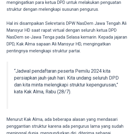
videos
mengingatkan para ketua DPD untuk melakukan penguatan
to
struktur dengan melengkapi susunan pengurus.
our
website
Hal ini disampaikan Sekretaris DPW NasDem Jawa Tengah Ali
in
Mansyur HD saat rapat virtual dengan seluruh ketua DPD
several
NasDem se-Jawa Tenga pada Selasa kemarin. Kepada jajaran
different
DPD, Kak Alma sapaan Ali Mansyur HD, mengingatkan
formats.
pentingnya melengkapi struktur partai.
18tube
Every
porn
“Jadwal pendaftaran peserta Pemilu 2024 kita
video
persiapkan jauh-jauh hari. Kita undang seluruh DPD
you
dan kita minta melengkapi struktur kepengurusan,”
upload
kata Kak Alma, Rabu (28/7).
will
be
processed
in
Menurut Kak Alma, ada beberapa alasan yang mendasari
up
penggantian struktur karena ada pengurus lama yang sudah
to
meninggal dunia, mengundurkan diri, diterima sebagai