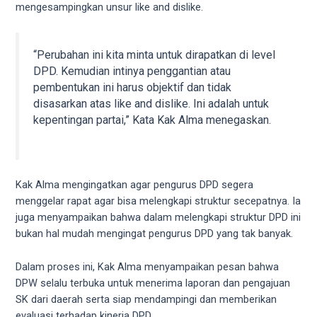
18Tube.tv
mengesampingkan unsur like and dislike.
you’ll
also
find
“Perubahan ini kita minta untuk dirapatkan di level
exclusive
DPD. Kemudian intinya penggantian atau
porn
pembentukan ini harus objektif dan tidak
productions
disasarkan atas like and dislike. Ini adalah untuk
shot
kepentingan partai,” Kata Kak Alma menegaskan.
by
ourselves.
Surf
around
Kak Alma mengingatkan agar pengurus DPD segera
each
menggelar rapat agar bisa melengkapi struktur secepatnya. Ia
of
juga menyampaikan bahwa dalam melengkapi struktur DPD ini
our
bukan hal mudah mengingat pengurus DPD yang tak banyak.
categorized
sex
Dalam proses ini, Kak Alma menyampaikan pesan bahwa
sections
DPW selalu terbuka untuk menerima laporan dan pengajuan
and
SK dari daerah serta siap mendampingi dan memberikan
choose
evaluasi terhadap kinerja DPD.