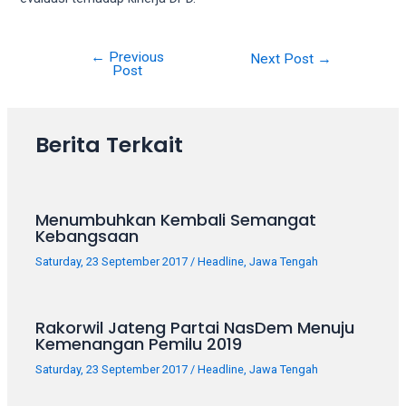
your
favorite
one:
←
Previous
Post
Next Post
→
Post
amateur
navigation
porn
videos,
anal,
Berita Terkait
big
ass,
blonde,
Menumbuhkan Kembali Semangat
brunette,
Kebangsaan
etc.
You
Saturday, 23 September 2017
/
Headline
,
Jawa Tengah
will
also
find
Rakorwil Jateng Partai NasDem Menuju
Kemenangan Pemilu 2019
gay
and
Saturday, 23 September 2017
/
Headline
,
Jawa Tengah
transsexual