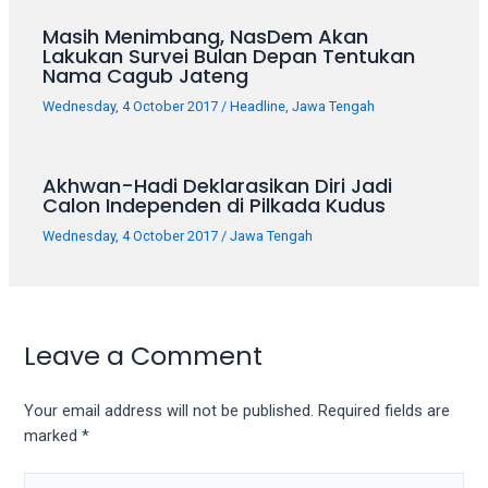
porn
videos
Masih Menimbang, NasDem Akan
Lakukan Survei Bulan Depan Tentukan
in
Nama Cagub Jateng
their
corresponding
Wednesday, 4 October 2017
/
Headline
,
Jawa Tengah
sections
on
our
Akhwan-Hadi Deklarasikan Diri Jadi
Calon Independen di Pilkada Kudus
website.
Watching
Wednesday, 4 October 2017
/
Jawa Tengah
porn
videos
is
completely
Leave a Comment
free!
Your email address will not be published.
Required fields are
marked
*
Type