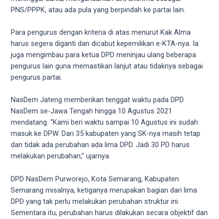
5
PNS/PPPK, atau ada pula yang berpindah ke partai lain.
working
days.
Para pengurus dengan kriteria di atas menurut Kak Alma
You
harus segera diganti dan dicabut kepemilikan e-KTA-nya. Ia
can
juga mengimbau para ketua DPD meninjau ulang beberapa
also
pengurus lain guna memastikan lanjut atau tidaknya sebagai
use
pengurus partai.
our
embed
NasDem Jateng memberikan tenggat waktu pada DPD
code
NasDem se-Jawa Tengah hingga 10 Agustus 2021
to
mendatang. “Kami beri waktu sampai 10 Agustus ini sudah
share
masuk ke DPW. Dari 35 kabupaten yang SK-nya masih tetap
our
dan tidak ada perubahan ada lima DPD. Jadi 30 PD harus
porn
melakukan perubahan,” ujarnya.
videos
on
DPD NasDem Purworejo, Kota Semarang, Kabupaten
other
Semarang misalnya, ketiganya merupakan bagian dari lima
websites.
DPD yang tak perlu melakukan perubahan struktur ini.
On
Sementara itu, perubahan harus dilakukan secara objektif dan