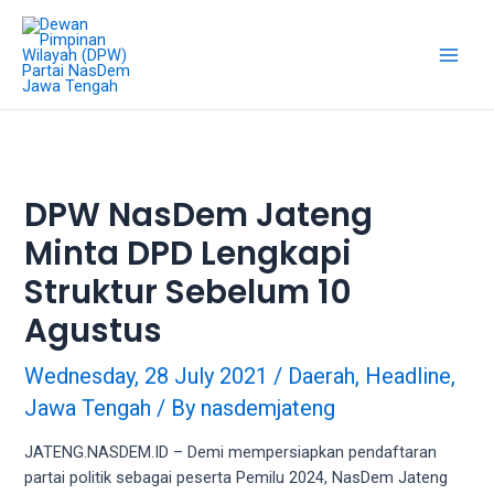
Skip
18Tube.tv
to
is
content
a
Main
free
hosting
Men
service
for
porn
DPW NasDem Jateng
videos.
Minta DPD Lengkapi
You
can
Struktur Sebelum 10
create
your
Agustus
verified
user
Wednesday, 28 July 2021
/
Daerah
,
Headline
,
account
Jawa Tengah
/ By
nasdemjateng
to
upload
JATENG.NASDEM.ID – Demi mempersiapkan pendaftaran
porn
partai politik sebagai peserta Pemilu 2024, NasDem Jateng