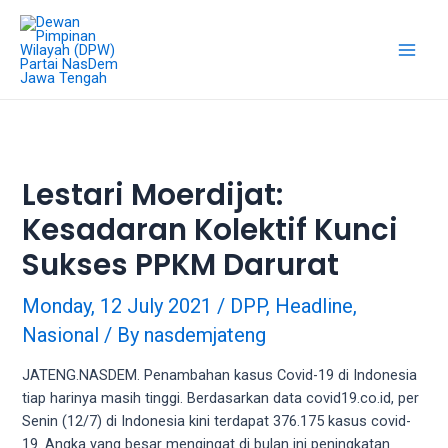
Skip
18Tube.tv
to
is
content
a
Main
free
hosting
Men
service
for
porn
Lestari Moerdijat:
videos.
Kesadaran Kolektif Kunci
You
can
Sukses PPKM Darurat
create
your
Monday, 12 July 2021
/
DPP
,
Headline
,
verified
Nasional
/ By
nasdemjateng
user
account
JATENG.NASDEM. Penambahan kasus Covid-19 di Indonesia
to
tiap harinya masih tinggi. Berdasarkan data covid19.co.id, per
upload
Senin (12/7) di Indonesia kini terdapat 376.175 kasus covid-
porn
19. Angka yang besar mengingat di bulan ini peningkatan