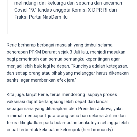
melindungi diri, keluarga dan sesama dari ancaman
your
Covid-19,” tandas anggota Komisi X DPR RI dari
favorite
Fraksi Partai NasDem itu.
one:
amateur
porn
videos,
Rerie berharap berbagai masalah yang timbul selama
anal,
penerapan PPKM Darurat sejak 3 Juli lalu, menjadi masukan
big
bagi pemerintah dan semua pemangku kepentingan agar
ass,
menjadi lebih baik lagi ke depan. “Kuncinya adalah ketegasan,
blonde,
dan setiap orang atau pihak yang melanggar harus dikenakan
brunette,
sanksi agar memberikan efek jera.”
etc.
You
Kita juga, lanjut Rerie, terus mendorong supaya proses
will
vaksinasi dapat berlangsung lebih cepat dan lancar
also
sebagaimana yang diharapkan oleh Presiden Jokowi, yakni
find
minimal mencapai 1 juta orang setia hari selama Juli ini dan
gay
terus ditingkatkan pada bulan-bulan berikutnya sehingga lebih
and
cepat terbentuk kekebalan kelompok (herd immunity).
transsexual