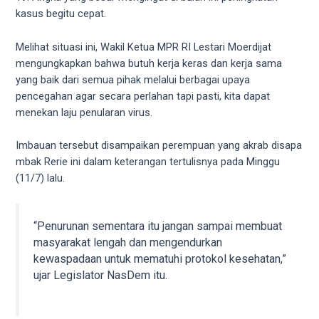
videos
kasus begitu cepat.
to
our
Melihat situasi ini, Wakil Ketua MPR RI Lestari Moerdijat
website
mengungkapkan bahwa butuh kerja keras dan kerja sama
in
yang baik dari semua pihak melalui berbagai upaya
several
pencegahan agar secara perlahan tapi pasti, kita dapat
different
menekan laju penularan virus.
formats.
18tube
Imbauan tersebut disampaikan perempuan yang akrab disapa
Every
mbak Rerie ini dalam keterangan tertulisnya pada Minggu
porn
(11/7) lalu.
video
you
upload
“Penurunan sementara itu jangan sampai membuat
will
masyarakat lengah dan mengendurkan
be
kewaspadaan untuk mematuhi protokol kesehatan,”
processed
ujar Legislator NasDem itu.
in
up
to