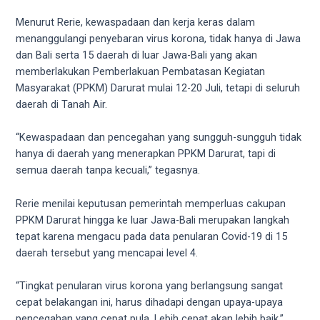
5
Menurut Rerie, kewaspadaan dan kerja keras dalam
working
menanggulangi penyebaran virus korona, tidak hanya di Jawa
days.
dan Bali serta 15 daerah di luar Jawa-Bali yang akan
You
memberlakukan Pemberlakuan Pembatasan Kegiatan
can
Masyarakat (PPKM) Darurat mulai 12-20 Juli, tetapi di seluruh
also
daerah di Tanah Air.
use
our
“Kewaspadaan dan pencegahan yang sungguh-sungguh tidak
embed
hanya di daerah yang menerapkan PPKM Darurat, tapi di
code
semua daerah tanpa kecuali,” tegasnya.
to
share
Rerie menilai keputusan pemerintah memperluas cakupan
our
PPKM Darurat hingga ke luar Jawa-Bali merupakan langkah
porn
tepat karena mengacu pada data penularan Covid-19 di 15
videos
daerah tersebut yang mencapai level 4.
on
other
“Tingkat penularan virus korona yang berlangsung sangat
websites.
cepat belakangan ini, harus dihadapi dengan upaya-upaya
On
pencegahan yang cepat pula. Lebih cepat akan lebih baik,”