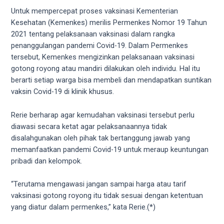
porn
Untuk mempercepat proses vaksinasi Kementerian
videos
Kesehatan (Kemenkes) merilis Permenkes Nomor 19 Tahun
in
2021 tentang pelaksanaan vaksinasi dalam rangka
their
penanggulangan pandemi Covid-19. Dalam Permenkes
corresponding
tersebut, Kemenkes mengizinkan pelaksanaan vaksinasi
sections
gotong royong atau mandiri dilakukan oleh individu. Hal itu
on
berarti setiap warga bisa membeli dan mendapatkan suntikan
our
vaksin Covid-19 di klinik khusus.
website.
Watching
Rerie berharap agar kemudahan vaksinasi tersebut perlu
porn
diawasi secara ketat agar pelaksanaannya tidak
videos
disalahgunakan oleh pihak tak bertanggung jawab yang
is
memanfaatkan pandemi Covid-19 untuk meraup keuntungan
completely
pribadi dan kelompok.
free!
“Terutama mengawasi jangan sampai harga atau tarif
vaksinasi gotong royong itu tidak sesuai dengan ketentuan
yang diatur dalam permenkes,” kata Rerie.(*)