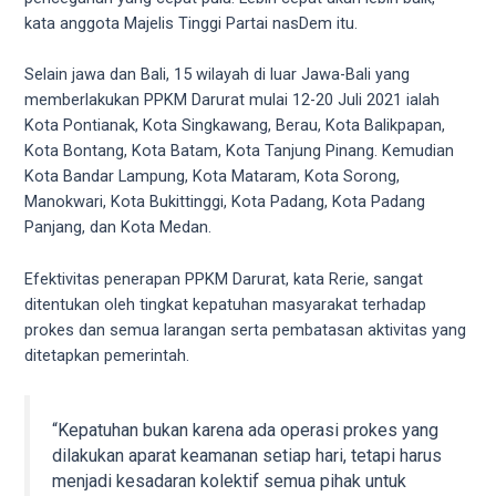
18Tube.tv
kata anggota Majelis Tinggi Partai nasDem itu.
you’ll
also
Selain jawa dan Bali, 15 wilayah di luar Jawa-Bali yang
find
memberlakukan PPKM Darurat mulai 12-20 Juli 2021 ialah
exclusive
Kota Pontianak, Kota Singkawang, Berau, Kota Balikpapan,
porn
Kota Bontang, Kota Batam, Kota Tanjung Pinang. Kemudian
productions
Kota Bandar Lampung, Kota Mataram, Kota Sorong,
shot
Manokwari, Kota Bukittinggi, Kota Padang, Kota Padang
by
Panjang, dan Kota Medan.
ourselves.
Surf
Efektivitas penerapan PPKM Darurat, kata Rerie, sangat
around
ditentukan oleh tingkat kepatuhan masyarakat terhadap
each
prokes dan semua larangan serta pembatasan aktivitas yang
of
ditetapkan pemerintah.
our
categorized
sex
“Kepatuhan bukan karena ada operasi prokes yang
sections
dilakukan aparat keamanan setiap hari, tetapi harus
and
menjadi kesadaran kolektif semua pihak untuk
choose