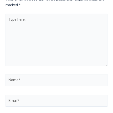
marked
*
Type
here..
Name*
Email*