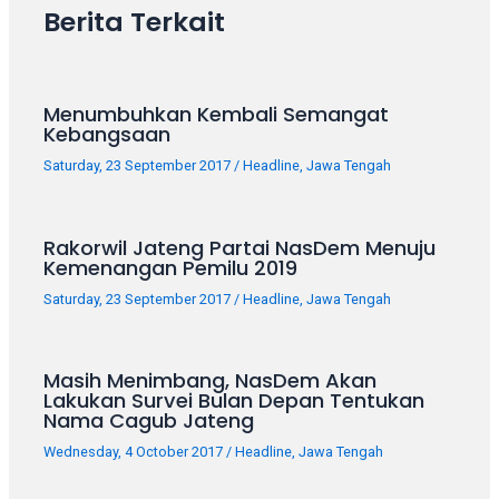
porn
Berita Terkait
videos
in
their
corresponding
Menumbuhkan Kembali Semangat
sections
Kebangsaan
on
Saturday, 23 September 2017
/
Headline
,
Jawa Tengah
our
website.
Watching
Rakorwil Jateng Partai NasDem Menuju
porn
Kemenangan Pemilu 2019
videos
Saturday, 23 September 2017
/
Headline
,
Jawa Tengah
is
completely
free!
Masih Menimbang, NasDem Akan
Lakukan Survei Bulan Depan Tentukan
Nama Cagub Jateng
Wednesday, 4 October 2017
/
Headline
,
Jawa Tengah