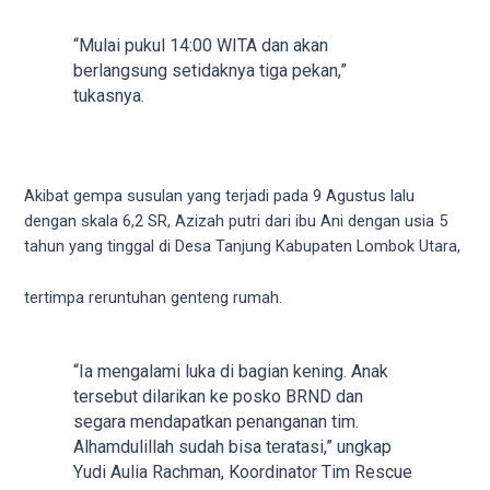
18Tube.tv
you’ll
“Mulai pukul 14:00 WITA dan akan
also
berlangsung setidaknya tiga pekan,”
find
tukasnya.
exclusive
porn
productions
shot
Akibat gempa susulan yang terjadi pada 9 Agustus lalu
by
dengan skala 6,2 SR, Azizah putri dari ibu Ani dengan usia 5
ourselves.
tahun yang tinggal di Desa Tanjung Kabupaten Lombok Utara,
Surf
around
tertimpa reruntuhan genteng rumah.
each
of
our
“Ia mengalami luka di bagian kening. Anak
categorized
tersebut dilarikan ke posko BRND dan
sex
segara mendapatkan penanganan tim.
sections
Alhamdulillah sudah bisa teratasi,” ungkap
and
Yudi Aulia Rachman, Koordinator Tim Rescue
choose