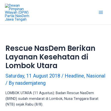
Skip
18Tube.tv
to
is
content
a
Main
free
hosting
Men
service
for
porn
Rescue NasDem Berikan
videos.
Layanan Kesehatan di
You
can
Lombok Utara
create
your
Saturday, 11 August 2018
/
Headline
,
Nasional
verified
/ By
nasdemjateng
user
account
LOMBOK UTARA (11 Agustus): Badan Rescue NasDem
to
(BRND) sudah mendarat di Lombok, Nusa Tenggara Barat
upload
(NTB) sejak Rabu (8/8).
porn