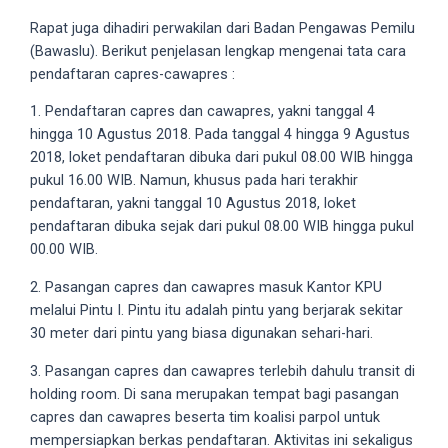
5
Rapat juga dihadiri perwakilan dari Badan Pengawas Pemilu
working
(Bawaslu). Berikut penjelasan lengkap mengenai tata cara
days.
pendaftaran capres-cawapres :
You
1. Pendaftaran capres dan cawapres, yakni tanggal 4
can
hingga 10 Agustus 2018. Pada tanggal 4 hingga 9 Agustus
also
2018, loket pendaftaran dibuka dari pukul 08.00 WIB hingga
use
pukul 16.00 WIB. Namun, khusus pada hari terakhir
our
pendaftaran, yakni tanggal 10 Agustus 2018, loket
embed
pendaftaran dibuka sejak dari pukul 08.00 WIB hingga pukul
code
00.00 WIB.
to
share
2. Pasangan capres dan cawapres masuk Kantor KPU
our
melalui Pintu I. Pintu itu adalah pintu yang berjarak sekitar
porn
30 meter dari pintu yang biasa digunakan sehari-hari.
videos
on
3. Pasangan capres dan cawapres terlebih dahulu transit di
other
holding room. Di sana merupakan tempat bagi pasangan
websites.
capres dan cawapres beserta tim koalisi parpol untuk
On
mempersiapkan berkas pendaftaran. Aktivitas ini sekaligus