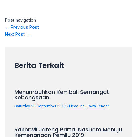
porn
videos
in
Post navigation
their
←
Previous Post
corresponding
Next Post
→
sections
on
our
website.
Berita Terkait
Watching
porn
videos
is
Menumbuhkan Kembali Semangat
completely
Kebangsaan
free!
Saturday, 23 September 2017
/
Headline
,
Jawa Tengah
Rakorwil Jateng Partai NasDem Menuju
Kemenangan Pemilu 2019