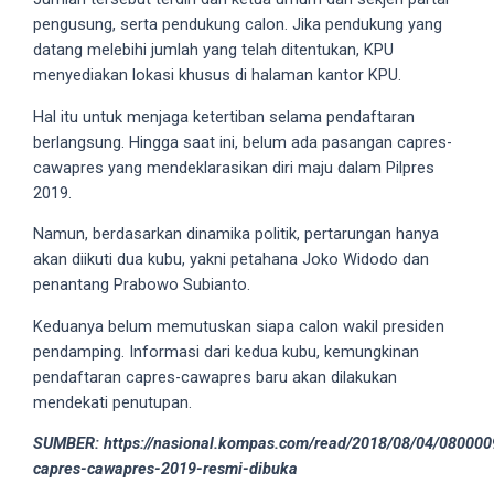
your
pengusung, serta pendukung calon. Jika pendukung yang
favorite
datang melebihi jumlah yang telah ditentukan, KPU
one:
menyediakan lokasi khusus di halaman kantor KPU.
amateur
Hal itu untuk menjaga ketertiban selama pendaftaran
porn
berlangsung. Hingga saat ini, belum ada pasangan capres-
videos,
cawapres yang mendeklarasikan diri maju dalam Pilpres
anal,
2019.
big
ass,
Namun, berdasarkan dinamika politik, pertarungan hanya
blonde,
akan diikuti dua kubu, yakni petahana Joko Widodo dan
brunette,
penantang Prabowo Subianto.
etc.
Keduanya belum memutuskan siapa calon wakil presiden
You
pendamping. Informasi dari kedua kubu, kemungkinan
will
pendaftaran capres-cawapres baru akan dilakukan
also
mendekati penutupan.
find
gay
SUMBER: https://nasional.kompas.com/read/2018/08/04/080000
and
capres-cawapres-2019-resmi-dibuka
transsexual