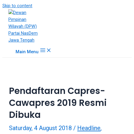
18Tube.tv
Skip to content
is
a
free
hosting
service
for
Main Menu
porn
videos.
You
can
create
Pendaftaran Capres-
your
verified
Cawapres 2019 Resmi
user
account
Dibuka
to
upload
Saturday, 4 August 2018
/
Headline
,
porn