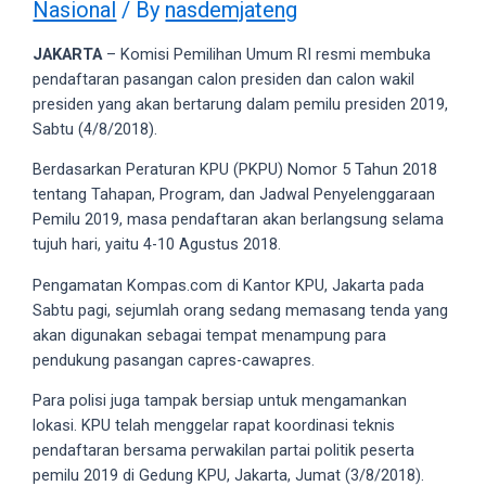
Nasional
/ By
nasdemjateng
videos
to
JAKARTA
– Komisi Pemilihan Umum RI resmi membuka
our
pendaftaran pasangan calon presiden dan calon wakil
website
presiden yang akan bertarung dalam pemilu presiden 2019,
in
Sabtu (4/8/2018).
several
different
Berdasarkan Peraturan KPU (PKPU) Nomor 5 Tahun 2018
formats.
tentang Tahapan, Program, dan Jadwal Penyelenggaraan
18tube
Pemilu 2019, masa pendaftaran akan berlangsung selama
Every
tujuh hari, yaitu 4-10 Agustus 2018.
porn
video
Pengamatan Kompas.com di Kantor KPU, Jakarta pada
you
Sabtu pagi, sejumlah orang sedang memasang tenda yang
upload
akan digunakan sebagai tempat menampung para
will
pendukung pasangan capres-cawapres.
be
Para polisi juga tampak bersiap untuk mengamankan
processed
lokasi. KPU telah menggelar rapat koordinasi teknis
in
pendaftaran bersama perwakilan partai politik peserta
up
pemilu 2019 di Gedung KPU, Jakarta, Jumat (3/8/2018).
to