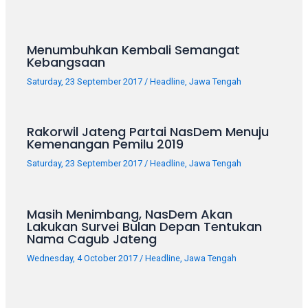
porn
videos
in
Menumbuhkan Kembali Semangat
their
Kebangsaan
corresponding
sections
Saturday, 23 September 2017
/
Headline
,
Jawa Tengah
on
our
website.
Rakorwil Jateng Partai NasDem Menuju
Kemenangan Pemilu 2019
Watching
porn
Saturday, 23 September 2017
/
Headline
,
Jawa Tengah
videos
is
completely
Masih Menimbang, NasDem Akan
free!
Lakukan Survei Bulan Depan Tentukan
Nama Cagub Jateng
Wednesday, 4 October 2017
/
Headline
,
Jawa Tengah