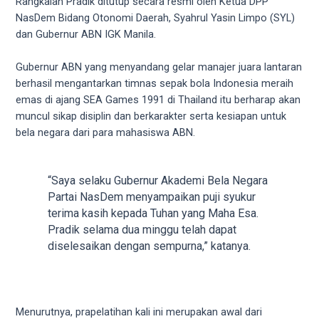
Rangkaian Pradik ditutup secara resmi oleh Ketua DPP
5
NasDem Bidang Otonomi Daerah, Syahrul Yasin Limpo (SYL)
working
dan Gubernur ABN IGK Manila.
days.
You
Gubernur ABN yang menyandang gelar manajer juara lantaran
can
berhasil mengantarkan timnas sepak bola Indonesia meraih
also
emas di ajang SEA Games 1991 di Thailand itu berharap akan
use
muncul sikap disiplin dan berkarakter serta kesiapan untuk
our
bela negara dari para mahasiswa ABN.
embed
code
to
“Saya selaku Gubernur Akademi Bela Negara
share
Partai NasDem menyampaikan puji syukur
our
terima kasih kepada Tuhan yang Maha Esa.
porn
Pradik selama dua minggu telah dapat
videos
diselesaikan dengan sempurna,” katanya.
on
other
websites.
On
Menurutnya, prapelatihan kali ini merupakan awal dari