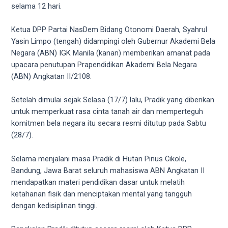
videos
selama 12 hari.
to
our
Ketua DPP Partai NasDem Bidang Otonomi Daerah, Syahrul
website
Yasin Limpo (tengah) didampingi oleh Gubernur Akademi Bela
in
Negara (ABN) IGK Manila (kanan) memberikan amanat pada
several
upacara penutupan Prapendidikan Akademi Bela Negara
different
(ABN) Angkatan II/2108.
formats.
18tube
Setelah dimulai sejak Selasa (17/7) lalu, Pradik yang diberikan
Every
untuk memperkuat rasa cinta tanah air dan memperteguh
porn
komitmen bela negara itu secara resmi ditutup pada Sabtu
video
(28/7).
you
upload
Selama menjalani masa Pradik di Hutan Pinus Cikole,
will
Bandung, Jawa Barat seluruh mahasiswa ABN Angkatan II
be
mendapatkan materi pendidikan dasar untuk melatih
processed
ketahanan fisik dan menciptakan mental yang tangguh
in
dengan kedisiplinan tinggi.
up
to