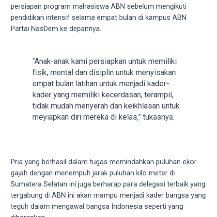
18Tube.tv
persiapan program mahasiswa ABN sebelum mengikuti
you’ll
pendidikan intensif selama empat bulan di kampus ABN
also
Partai NasDem ke depannya.
find
exclusive
porn
“Anak-anak kami persiapkan untuk memiliki
productions
fisik, mental dan disiplin untuk menyisakan
shot
empat bulan latihan untuk menjadi kader-
by
kader yang memiliki kecerdasan, terampil,
ourselves.
tidak mudah menyerah dan keikhlasan untuk
Surf
meyiapkan diri mereka di kelas,” tukasnya.
around
each
of
our
Pria yang berhasil dalam tugas memindahkan puluhan ekor
categorized
gajah dengan menempuh jarak puluhan kilo meter di
sex
Sumatera Selatan ini juga berharap para delegasi terbaik yang
sections
tergabung di ABN ini akan mampu menjadi kader bangsa yang
and
teguh dalam mengawal bangsa Indonesia seperti yang
choose