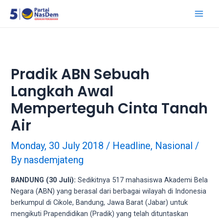
18Tube.tv
is
a
free
hosting
service
Pradik ABN Sebuah
for
porn
Langkah Awal
videos.
Memperteguh Cinta Tanah
You
can
Air
create
your
Monday, 30 July 2018
/
Headline
,
Nasional
/
verified
By
nasdemjateng
user
account
BANDUNG (30 Juli):
Sedikitnya 517 mahasiswa Akademi Bela
to
Negara (ABN) yang berasal dari berbagai wilayah di Indonesia
upload
berkumpul di Cikole, Bandung, Jawa Barat (Jabar) untuk
porn
mengikuti Prapendidikan (Pradik) yang telah dituntaskan