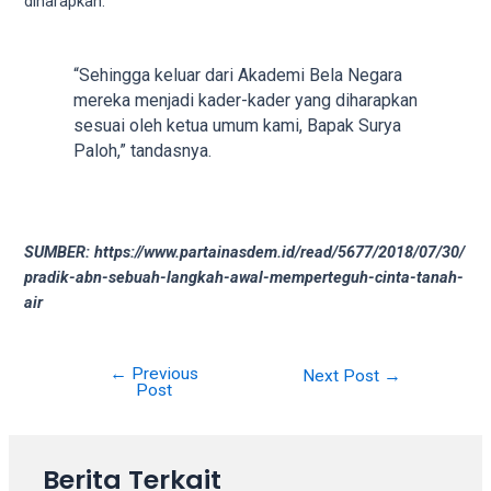
diharapkan.
your
favorite
one:
“Sehingga keluar dari Akademi Bela Negara
amateur
mereka menjadi kader-kader yang diharapkan
porn
sesuai oleh ketua umum kami, Bapak Surya
videos,
Paloh,” tandasnya.
anal,
big
ass,
blonde,
SUMBER: https://www.partainasdem.id/read/5677/2018/07/30/
brunette,
pradik-abn-sebuah-langkah-awal-memperteguh-cinta-tanah-
etc.
air
You
will
also
←
Previous
Next Post
→
Post
find
gay
and
transsexual
Berita Terkait