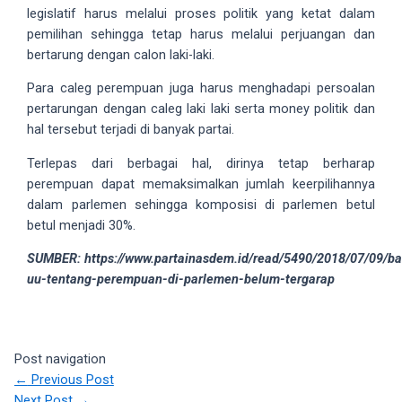
18Tube.tv
legislatif harus melalui proses politik yang ketat dalam
you’ll
pemilihan sehingga tetap harus melalui perjuangan dan
also
bertarung dengan calon laki-laki.
find
Para caleg perempuan juga harus menghadapi persoalan
exclusive
pertarungan dengan caleg laki laki serta money politik dan
porn
hal tersebut terjadi di banyak partai.
productions
shot
Terlepas dari berbagai hal, dirinya tetap berharap
by
perempuan dapat memaksimalkan jumlah keerpilihannya
ourselves.
dalam parlemen sehingga komposisi di parlemen betul
Surf
betul menjadi 30%.
around
each
SUMBER: https://www.partainasdem.id/read/5490/2018/07/09/b
of
uu-tentang-perempuan-di-parlemen-belum-tergarap
our
categorized
sex
Post navigation
sections
←
Previous Post
and
Next Post
→
choose