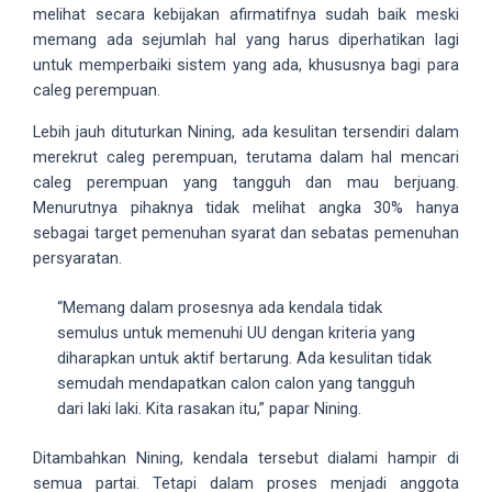
melihat secara kebijakan afirmatifnya sudah baik meski
5
memang ada sejumlah hal yang harus diperhatikan lagi
working
untuk memperbaiki sistem yang ada, khususnya bagi para
days.
caleg perempuan.
You
can
Lebih jauh dituturkan Nining, ada kesulitan tersendiri dalam
also
merekrut caleg perempuan, terutama dalam hal mencari
use
caleg perempuan yang tangguh dan mau berjuang.
our
Menurutnya pihaknya tidak melihat angka 30% hanya
embed
sebagai target pemenuhan syarat dan sebatas pemenuhan
code
persyaratan.
to
share
“Memang dalam prosesnya ada kendala tidak
our
semulus untuk memenuhi UU dengan kriteria yang
porn
diharapkan untuk aktif bertarung. Ada kesulitan tidak
videos
semudah mendapatkan calon calon yang tangguh
on
dari laki laki. Kita rasakan itu,” papar Nining.
other
websites.
Ditambahkan Nining, kendala tersebut dialami hampir di
On
semua partai. Tetapi dalam proses menjadi anggota