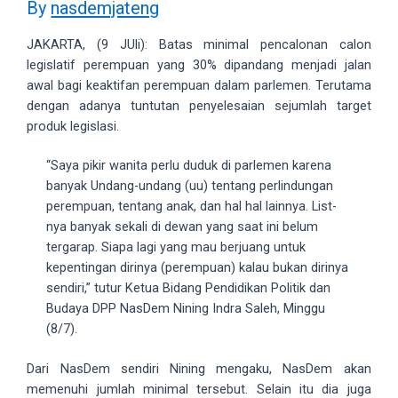
By
nasdemjateng
videos
to
JAKARTA, (9 JUli): Batas minimal pencalonan calon
our
legislatif perempuan yang 30% dipandang menjadi jalan
website
awal bagi keaktifan perempuan dalam parlemen. Terutama
in
dengan adanya tuntutan penyelesaian sejumlah target
several
produk legislasi.
different
formats.
“Saya pikir wanita perlu duduk di parlemen karena
18tube
banyak Undang-undang (uu) tentang perlindungan
Every
perempuan, tentang anak, dan hal hal lainnya. List-
porn
nya banyak sekali di dewan yang saat ini belum
video
tergarap. Siapa lagi yang mau berjuang untuk
you
kepentingan dirinya (perempuan) kalau bukan dirinya
upload
sendiri,” tutur Ketua Bidang Pendidikan Politik dan
will
Budaya DPP NasDem Nining Indra Saleh, Minggu
be
(8/7).
processed
in
Dari NasDem sendiri Nining mengaku, NasDem akan
up
memenuhi jumlah minimal tersebut. Selain itu dia juga
to