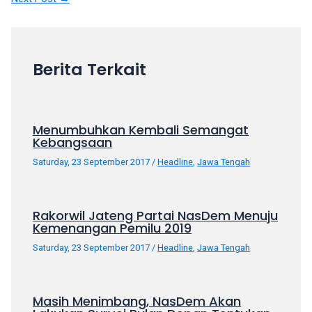
your
favorite
one:
amateur
Berita Terkait
porn
videos,
anal,
big
Menumbuhkan Kembali Semangat
Kebangsaan
ass,
blonde,
Saturday, 23 September 2017
/
Headline
,
Jawa Tengah
brunette,
etc.
You
Rakorwil Jateng Partai NasDem Menuju
will
Kemenangan Pemilu 2019
also
Saturday, 23 September 2017
/
Headline
,
Jawa Tengah
find
gay
and
Masih Menimbang, NasDem Akan
transsexual