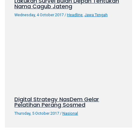
Lakukan Survei Bulan Depan Tentukan
porn
Nama Cagub Jateng
videos
Wednesday, 4 October 2017
/
Headline
,
Jawa Tengah
in
their
corresponding
sections
on
our
website.
Watching
porn
videos
is
completely
Digital Strategy NasDem Gelar
free!
Pelatihan Perang Sosmed
Thursday, 5 October 2017
/
Nasional