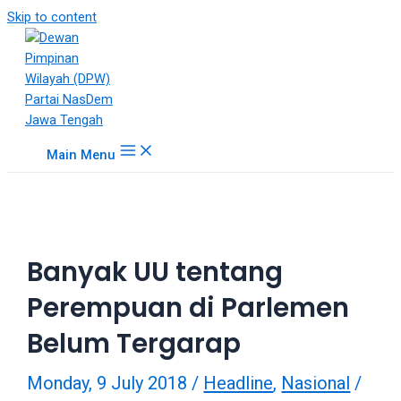
18Tube.tv
Skip to content
is
a
free
hosting
service
for
Main Menu
porn
videos.
You
can
create
Banyak UU tentang
your
verified
Perempuan di Parlemen
user
account
Belum Tergarap
to
upload
Monday, 9 July 2018
/
Headline
,
Nasional
/
porn