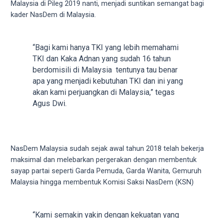
18Tube.tv
Malaysia di Pileg 2019 nanti, menjadi suntikan semangat bagi
you’ll
kader NasDem di Malaysia.
also
find
exclusive
“Bagi kami hanya TKI yang lebih memahami
porn
TKI dan Kaka Adnan yang sudah 16 tahun
productions
berdomisili di Malaysia tentunya tau benar
shot
apa yang menjadi kebutuhan TKI dan ini yang
by
akan kami perjuangkan di Malaysia,” tegas
ourselves.
Agus Dwi.
Surf
around
each
of
NasDem Malaysia sudah sejak awal tahun 2018 telah bekerja
our
maksimal dan melebarkan pergerakan dengan membentuk
categorized
sayap partai seperti Garda Pemuda, Garda Wanita, Gemuruh
sex
Malaysia hingga membentuk Komisi Saksi NasDem (KSN)
sections
and
choose
“Kami semakin yakin dengan kekuatan yang