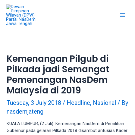
18Tube.tv
is
a
free
hosting
service
for
porn
Kemenangan Pilgub di
videos.
Pilkada jadi Semangat
You
can
Pemenangan NasDem
create
your
Malaysia di 2019
verified
user
Tuesday, 3 July 2018
/
Headline
,
Nasional
/ By
account
nasdemjateng
to
upload
KUALA LUMPUR, (2 Juli): Kemenangan NasDem di Pemilihan
porn
Gubernur pada gelaran Pilkada 2018 disambut antusias Kader