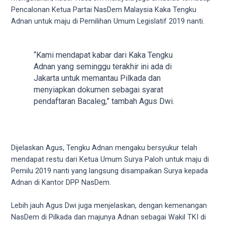
5
Pencalonan Ketua Partai NasDem Malaysia Kaka Tengku
working
Adnan untuk maju di Pemilihan Umum Legislatif 2019 nanti.
days.
You
can
“Kami mendapat kabar dari Kaka Tengku
also
Adnan yang seminggu terakhir ini ada di
use
Jakarta untuk memantau Pilkada dan
our
menyiapkan dokumen sebagai syarat
embed
pendaftaran Bacaleg,” tambah Agus Dwi.
code
to
share
our
Dijelaskan Agus, Tengku Adnan mengaku bersyukur telah
porn
mendapat restu dari Ketua Umum Surya Paloh untuk maju di
videos
Pemilu 2019 nanti yang langsung disampaikan Surya kepada
on
Adnan di Kantor DPP NasDem.
other
websites.
Lebih jauh Agus Dwi juga menjelaskan, dengan kemenangan
On
NasDem di Pilkada dan majunya Adnan sebagai Wakil TKI di