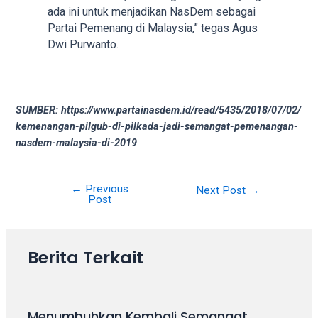
your
ada ini untuk menjadikan NasDem sebagai
favorite
Partai Pemenang di Malaysia,” tegas Agus
one:
Dwi Purwanto.
amateur
porn
videos,
anal,
SUMBER: https://www.partainasdem.id/read/5435/2018/07/02/
big
kemenangan-pilgub-di-pilkada-jadi-semangat-pemenangan-
ass,
nasdem-malaysia-di-2019
blonde,
brunette,
←
Previous
etc.
Next Post
→
Post
You
will
also
Berita Terkait
find
gay
and
transsexual
Menumbuhkan Kembali Semangat