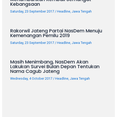
porn
Kebangsaan
videos
Saturday, 23 September 2017
/
Headline
,
Jawa Tengah
in
their
corresponding
Rakorwil Jateng Partai NasDem Menuju
sections
Kemenangan Pemilu 2019
on
our
Saturday, 23 September 2017
/
Headline
,
Jawa Tengah
website.
Watching
porn
Masih Menimbang, NasDem Akan
Lakukan Survei Bulan Depan Tentukan
videos
Nama Cagub Jateng
is
completely
Wednesday, 4 October 2017
/
Headline
,
Jawa Tengah
free!