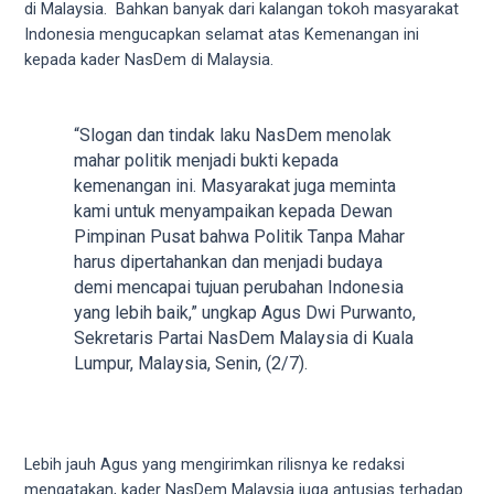
videos
di Malaysia. Bahkan banyak dari kalangan tokoh masyarakat
to
Indonesia mengucapkan selamat atas Kemenangan ini
our
kepada kader NasDem di Malaysia.
website
in
several
“Slogan dan tindak laku NasDem menolak
different
mahar politik menjadi bukti kepada
formats.
kemenangan ini. Masyarakat juga meminta
18tube
kami untuk menyampaikan kepada Dewan
Every
Pimpinan Pusat bahwa Politik Tanpa Mahar
porn
harus dipertahankan dan menjadi budaya
video
demi mencapai tujuan perubahan Indonesia
you
yang lebih baik,” ungkap Agus Dwi Purwanto,
upload
Sekretaris Partai NasDem Malaysia di Kuala
will
Lumpur, Malaysia, Senin, (2/7).
be
processed
in
up
Lebih jauh Agus yang mengirimkan rilisnya ke redaksi
to
mengatakan, kader NasDem Malaysia juga antusias terhadap