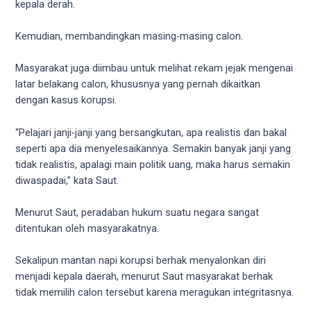
porn
kepala derah.
videos
in
Kemudian, membandingkan masing-masing calon.
their
corresponding
Masyarakat juga diimbau untuk melihat rekam jejak mengenai
sections
latar belakang calon, khususnya yang pernah dikaitkan
on
dengan kasus korupsi.
our
website.
“Pelajari janji-janji yang bersangkutan, apa realistis dan bakal
Watching
seperti apa dia menyelesaikannya. Semakin banyak janji yang
porn
tidak realistis, apalagi main politik uang, maka harus semakin
videos
diwaspadai,” kata Saut.
is
completely
Menurut Saut, peradaban hukum suatu negara sangat
free!
ditentukan oleh masyarakatnya.
Sekalipun mantan napi korupsi berhak menyalonkan diri
menjadi kepala daerah, menurut Saut masyarakat berhak
tidak memilih calon tersebut karena meragukan integritasnya.