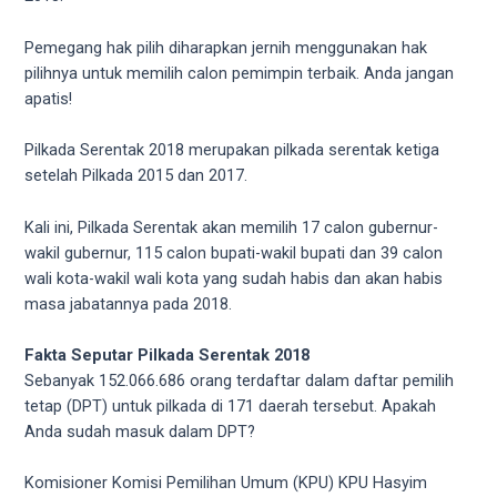
videos
to
Pemegang hak pilih diharapkan jernih menggunakan hak
our
pilihnya untuk memilih calon pemimpin terbaik. Anda jangan
website
apatis!
in
several
Pilkada Serentak 2018 merupakan pilkada serentak ketiga
different
setelah Pilkada 2015 dan 2017.
formats.
18tube
Kali ini, Pilkada Serentak akan memilih 17 calon gubernur-
Every
wakil gubernur, 115 calon bupati-wakil bupati dan 39 calon
porn
wali kota-wakil wali kota yang sudah habis dan akan habis
video
masa jabatannya pada 2018.
you
upload
Fakta Seputar Pilkada Serentak 2018
will
Sebanyak 152.066.686 orang terdaftar dalam daftar pemilih
be
tetap (DPT) untuk pilkada di 171 daerah tersebut. Apakah
processed
Anda sudah masuk dalam DPT?
in
up
Komisioner Komisi Pemilihan Umum (KPU) KPU Hasyim
to