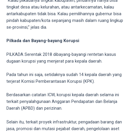
“Kalau pilkadanya tingkat kabupaten, pindahnya hanya bisa
18Tube.tv
tingkat desa atau kelurahan, atau antarkecamatan, kalau
you’ll
antarkabupaten tidak bisa. Kalau pemilihannya gubernur bisa
also
pindah kabupaten/kota sepanjang masih dalam ruang lingkup
find
se-provinsi,” jelas dia.
exclusive
porn
productions
Pilkada dan Bayang-bayang Korupsi
shot
by
PILKADA Serentak 2018 dibayang-bayangi rentetan kasus
ourselves.
dugaan korupsi yang menjerat para kepala daerah.
Surf
around
Pada tahun ini saja, setidaknya sudah 14 kepala daerah yang
each
terjerat Komisi Pemberantasan Korupsi (KPK).
of
our
Berdasarkan catatan ICW, korupsi kepala daerah selama ini
categorized
terkait penyalahgunaan Anggaran Pendapatan dan Belanja
sex
Daerah (APBD) dan perizinan.
sections
and
Selain itu, terkait proyek infrastruktur, pengadaan barang dan
choose
jasa, promosi dan mutasi pejabat daerah, pengelolaan aset