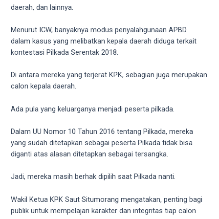
your
daerah, dan lainnya.
favorite
one:
Menurut ICW, banyaknya modus penyalahgunaan APBD
amateur
dalam kasus yang melibatkan kepala daerah diduga terkait
porn
kontestasi Pilkada Serentak 2018.
videos,
anal,
Di antara mereka yang terjerat KPK, sebagian juga merupakan
big
calon kepala daerah.
ass,
blonde,
Ada pula yang keluarganya menjadi peserta pilkada.
brunette,
etc.
Dalam UU Nomor 10 Tahun 2016 tentang Pilkada, mereka
You
yang sudah ditetapkan sebagai peserta Pilkada tidak bisa
will
diganti atas alasan ditetapkan sebagai tersangka.
also
find
Jadi, mereka masih berhak dipilih saat Pilkada nanti.
gay
and
Wakil Ketua KPK Saut Situmorang mengatakan, penting bagi
transsexual
publik untuk mempelajari karakter dan integritas tiap calon