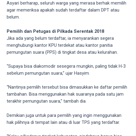
Asyari berharap, seluruh warga yang merasa berhak memilih
5
agar memeriksa apakah sudah terdaftar dalam DPT atau
working
belum.
days.
You
Pemilih dan Petugas di Pilkada Serentak 2018
can
Jika ada yang belum terdaftar, ia menyarankan segera
also
menghubungi kantor KPU terdekat atau kantor panitia
use
pemungutan suara (PPS) di tingkat desa atau kelurahan.
our
embed
“Supaya bisa diakomodir sesegera mungkin, paling tidak H-3
code
sebelum pemungutan suara,” ujar Hasyim.
to
share
“Nantinya pemilih tersebut bisa dimasukkan ke daftar pemilih
our
tambahan. Bisa menggunakan hak suaranya pada satu jam
porn
terakhir pemungutan suara,” tambah dia.
videos
on
Demikian juga untuk para pemilih yang ingin menggunakan
other
hak pilihnya di tempat lain atau di luar TPS yang terdaftar.
websites.
On