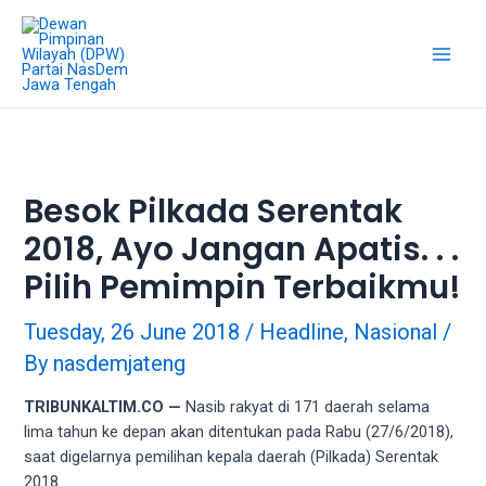
Skip
18Tube.tv
to
is
content
a
Main
free
hosting
Men
service
for
porn
Besok Pilkada Serentak
videos.
2018, Ayo Jangan Apatis. . .
You
can
Pilih Pemimpin Terbaikmu!
create
your
Tuesday, 26 June 2018
/
Headline
,
Nasional
/
verified
By
nasdemjateng
user
account
TRIBUNKALTIM.CO —
Nasib rakyat di 171 daerah selama
to
lima tahun ke depan akan ditentukan pada Rabu (27/6/2018),
upload
saat digelarnya pemilihan kepala daerah (Pilkada) Serentak
porn
2018.