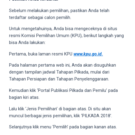
your
Sebelum melakukan pemilihan, pastikan Anda telah
favorite
terdaftar sebagai calon pemilih.
one:
amateur
Untuk mengetahuinya, Anda bisa mengeceknya di situs
porn
resmi Komisi Pemilihan Umum (KPU), berikut langkah yang
videos,
bisa Anda lakukan:
anal,
Pertama, buka laman resmi KPU
www.kpu.go.id
.
big
ass,
Pada halaman pertama web ini, Anda akan disuguhkan
blonde,
dengan tampilan jadwal Tahapan Pilkada, mulai dari
brunette,
Tahapan Persiapan dan Tahapan Penyelenggaraan.
etc.
You
Kemudian klik ‘Portal Publikasi Pilkada dan Pemilu’ pada
will
bagian kiri atas.
also
Lalu klik ‘Jenis Pemilihan’ di bagian atas. Di situ akan
find
muncul berbagai jenis pemilihan, klik ‘PILKADA 2018’.
gay
and
Selanjutnya klik menu ‘Pemilih’ pada bagian kanan atas.
transsexual