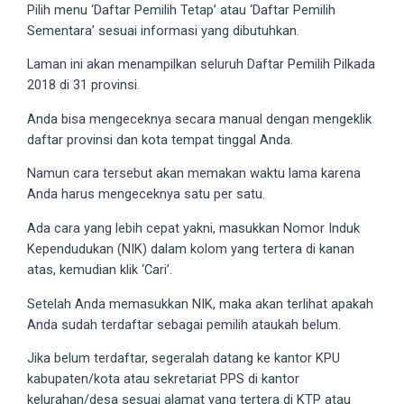
porn
Pilih menu ‘Daftar Pemilih Tetap’ atau ‘Daftar Pemilih
videos
Sementara’ sesuai informasi yang dibutuhkan.
in
Laman ini akan menampilkan seluruh Daftar Pemilih Pilkada
their
2018 di 31 provinsi.
corresponding
sections
Anda bisa mengeceknya secara manual dengan mengeklik
on
daftar provinsi dan kota tempat tinggal Anda.
our
Namun cara tersebut akan memakan waktu lama karena
website.
Anda harus mengeceknya satu per satu.
Watching
porn
Ada cara yang lebih cepat yakni, masukkan Nomor Induk
videos
Kependudukan (NIK) dalam kolom yang tertera di kanan
is
atas, kemudian klik ‘Cari’.
completely
free!
Setelah Anda memasukkan NIK, maka akan terlihat apakah
Anda sudah terdaftar sebagai pemilih ataukah belum.
Jika belum terdaftar, segeralah datang ke kantor KPU
kabupaten/kota atau sekretariat PPS di kantor
kelurahan/desa sesuai alamat yang tertera di KTP atau