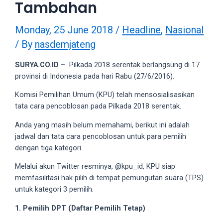
Tambahan
videos
to
our
Monday, 25 June 2018
/
Headline
,
Nasional
website
/ By
nasdemjateng
in
several
SURYA.CO.ID –
Pilkada 2018 serentak berlangsung di 17
different
provinsi di Indonesia pada hari Rabu (27/6/2016).
formats.
Komisi Pemilihan Umum (KPU) telah mensosialisasikan
18tube
tata cara pencoblosan pada Pilkada 2018 serentak.
Every
porn
Anda yang masih belum memahami, berikut ini adalah
video
jadwal dan tata cara pencoblosan untuk para pemilih
you
dengan tiga kategori.
upload
will
Melalui akun Twitter resminya, @kpu_id, KPU siap
be
memfasilitasi hak pilih di tempat pemungutan suara (TPS)
processed
untuk kategori 3 pemilih.
in
1. Pemilih DPT (Daftar Pemilih Tetap)
up
to