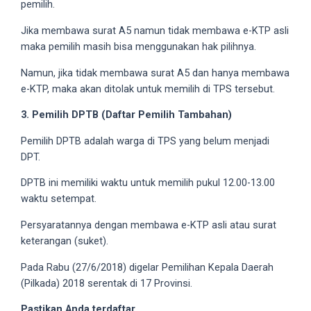
pemilih.
18Tube.tv
you’ll
Jika membawa surat A5 namun tidak membawa e-KTP asli
also
maka pemilih masih bisa menggunakan hak pilihnya.
find
exclusive
Namun, jika tidak membawa surat A5 dan hanya membawa
porn
e-KTP, maka akan ditolak untuk memilih di TPS tersebut.
productions
3. Pemilih DPTB (Daftar Pemilih Tambahan)
shot
by
Pemilih DPTB adalah warga di TPS yang belum menjadi
ourselves.
DPT.
Surf
around
DPTB ini memiliki waktu untuk memilih pukul 12.00-13.00
each
waktu setempat.
of
Persyaratannya dengan membawa e-KTP asli atau surat
our
keterangan (suket).
categorized
sex
Pada Rabu (27/6/2018) digelar Pemilihan Kepala Daerah
sections
(Pilkada) 2018 serentak di 17 Provinsi.
and
Pastikan Anda terdaftar
choose