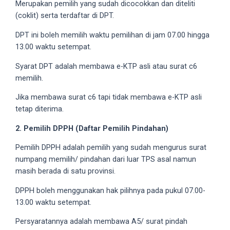
Merupakan pemilih yang sudah dicocokkan dan diteliti
5
(coklit) serta terdaftar di DPT.
working
days.
DPT ini boleh memilih waktu pemilihan di jam 07.00 hingga
You
13.00 waktu setempat.
can
Syarat DPT adalah membawa e-KTP asli atau surat c6
also
memilih.
use
our
Jika membawa surat c6 tapi tidak membawa e-KTP asli
embed
tetap diterima.
code
2. Pemilih DPPH (Daftar Pemilih Pindahan)
to
share
Pemilih DPPH adalah pemilih yang sudah mengurus surat
our
numpang memilih/ pindahan dari luar TPS asal namun
porn
masih berada di satu provinsi.
videos
on
DPPH boleh menggunakan hak pilihnya pada pukul 07.00-
other
13.00 waktu setempat.
websites.
Persyaratannya adalah membawa A5/ surat pindah
On