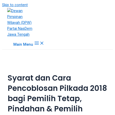
18Tube.tv
Skip to content
is
a
free
hosting
service
for
Main Menu
porn
videos.
You
can
create
Syarat dan Cara
your
verified
Pencoblosan Pilkada 2018
user
account
bagi Pemilih Tetap,
to
upload
Pindahan & Pemilih
porn