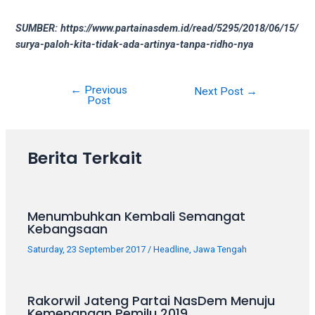
18Tube.tv
you’ll
SUMBER: https://www.partainasdem.id/read/5295/2018/06/15/
also
surya-paloh-kita-tidak-ada-artinya-tanpa-ridho-nya
find
exclusive
porn
←
Previous
Next Post
→
productions
Post
shot
by
ourselves.
Berita Terkait
Surf
around
each
of
Menumbuhkan Kembali Semangat
Kebangsaan
our
categorized
Saturday, 23 September 2017
/
Headline
,
Jawa Tengah
sex
sections
and
Rakorwil Jateng Partai NasDem Menuju
choose
Kemenangan Pemilu 2019