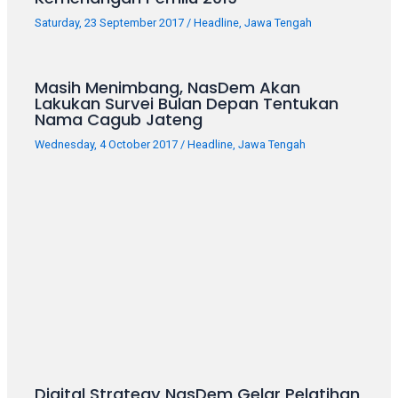
your
Saturday, 23 September 2017
/
Headline
,
Jawa Tengah
favorite
one:
amateur
Masih Menimbang, NasDem Akan
porn
Lakukan Survei Bulan Depan Tentukan
videos,
Nama Cagub Jateng
anal,
Wednesday, 4 October 2017
/
Headline
,
Jawa Tengah
big
ass,
blonde,
brunette,
etc.
You
will
also
find
gay
and
transsexual
Digital Strategy NasDem Gelar Pelatihan