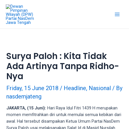
18Tube.tv
is
a
free
hosting
service
for
porn
Surya Paloh : Kita Tidak
videos.
Ada Artinya Tanpa Ridho-
You
can
Nya
create
your
Friday, 15 June 2018
/
Headline
,
Nasional
/ By
verified
nasdemjateng
user
account
JAKARTA, (15 Juni):
Hari Raya Idul Fitri 1439 H merupakan
to
momen memfitrahkan diri untuk memulai semua kebikan dari
upload
awal. Hal tersebut disampaikan Ketua Umum Partai NasDem
porn
Surya Paloh usai melaksanakan Salat Id di Masjid Nursilah