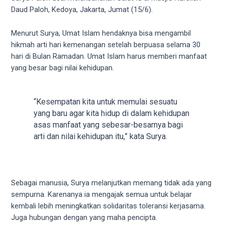
videos
Daud Paloh, Kedoya, Jakarta, Jumat (15/6).
to
our
Menurut Surya, Umat Islam hendaknya bisa mengambil
website
hikmah arti hari kemenangan setelah berpuasa selama 30
in
hari di Bulan Ramadan. Umat Islam harus memberi manfaat
several
yang besar bagi nilai kehidupan.
different
formats.
18tube
“Kesempatan kita untuk memulai sesuatu
Every
yang baru agar kita hidup di dalam kehidupan
porn
asas manfaat yang sebesar-besarnya bagi
video
arti dan nilai kehidupan itu,” kata Surya.
you
upload
will
be
Sebagai manusia, Surya melanjutkan memang tidak ada yang
processed
sempurna. Karenanya ia mengajak semua untuk belajar
in
kembali lebih meningkatkan solidaritas toleransi kerjasama.
up
Juga hubungan dengan yang maha pencipta.
to