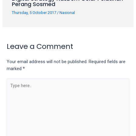
porn
Perang Sosmed
videos
Thursday, 5 October 2017
/
Nasional
in
their
corresponding
sections
on
Leave a Comment
our
website.
Your email address will not be published.
Required fields are
Watching
marked
*
porn
videos
is
completely
free!