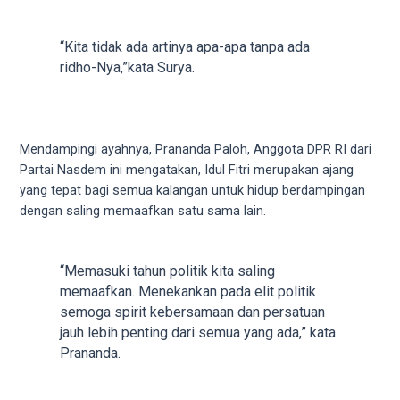
5
working
“Kita tidak ada artinya apa-apa tanpa ada
days.
ridho-Nya,”kata Surya.
You
can
also
use
Mendampingi ayahnya, Prananda Paloh, Anggota DPR RI dari
our
Partai Nasdem ini mengatakan, Idul Fitri merupakan ajang
embed
yang tepat bagi semua kalangan untuk hidup berdampingan
code
dengan saling memaafkan satu sama lain.
to
share
our
“Memasuki tahun politik kita saling
porn
memaafkan. Menekankan pada elit politik
videos
semoga spirit kebersamaan dan persatuan
on
jauh lebih penting dari semua yang ada,” kata
other
Prananda.
websites.
On