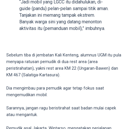
“Jadi mobil yang LGCC itu didahulukan, di-
5
guide (pandu) pelan-pelan sampai titik aman.
working
Tanjakan ini memang tampak ekstrem.
days.
Banyak warga sini yang datang menonton
You
aktivitas itu (pemanduan mobil),” imbuhnya.
can
also
use
our
Sebelum tiba di jembatan Kali Kenteng, alumnus UGM itu pula
embed
menyapa ratusan pemudik di dua rest area (area
code
peristirahatan), yakni rest area KM 22 (Ungaran-Bawen) dan
to
KM 467 (Salatiga-Kartasura).
share
our
Dia mengimbau para pemudik agar tetap fokus saat
porn
mengemudikan mobil.
videos
on
Sarannya, jangan ragu beristirahat saat badan mulai capek
other
atau mengantuk.
websites.
On
Pemudik asal Jakarta, Wintarso, mengatakan perjalanan