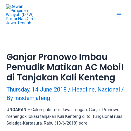
18Tube.tv
is
a
free
hosting
service
for
porn
Ganjar Pranowo Imbau
videos.
Pemudik Matikan AC Mobil
You
can
di Tanjakan Kali Kenteng
create
your
Thursday, 14 June 2018
/
Headline
,
Nasional
/
verified
By
nasdemjateng
user
account
UNGARAN –
Calon gubernur Jawa Tengah, Ganjar Pranowo,
to
menengok lokasi tanjakan Kali Kenteng di tol fungsional ruas
upload
Salatiga-Kartasura, Rabu (13/6/2018) sore.
porn