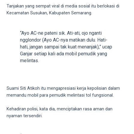
videos
Tanjakan yang sempat viral di media sosial itu berlokasi di
to
Kecamatan Susukan, Kabupaten Semarang.
our
website
in
“Ayo AC-ne pateni sik. Ati-ati, ojo nganti
several
ngglondor (Ayo AC-nya matikan dulu. Hati-
different
hati, jangan sampai tak kuat menanjak),” ucap
formats.
Ganjar setiap kali ada mobil pemudik yang
18tube
melintas.
Every
porn
video
you
Suami Siti Atikoh itu mengapresiasi kerja kepolisian dalam
upload
memandu mobil para pemudik melintasi tol fungsional.
will
be
Kehadiran polisi, kata dia, menciptakan rasa aman dan
processed
nyaman tersendiri.
in
up
to