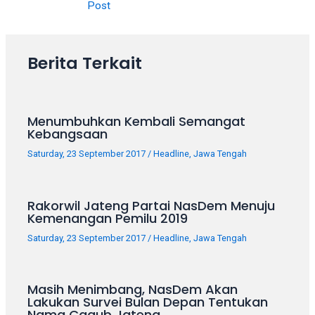
porn
Post
videos
in
their
Berita Terkait
corresponding
sections
on
our
Menumbuhkan Kembali Semangat
website.
Kebangsaan
Watching
Saturday, 23 September 2017
/
Headline
,
Jawa Tengah
porn
videos
is
Rakorwil Jateng Partai NasDem Menuju
completely
Kemenangan Pemilu 2019
free!
Saturday, 23 September 2017
/
Headline
,
Jawa Tengah
Masih Menimbang, NasDem Akan
Lakukan Survei Bulan Depan Tentukan
Nama Cagub Jateng