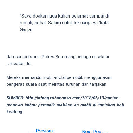
your
favorite
“Saya doakan juga kalian selamat sampai di
one:
rumah, sehat. Salam untuk keluarga ya,”kata
amateur
Ganjar.
porn
videos,
anal,
big
Ratusan personel Polres Semarang berjaga di sekitar
ass,
jembatan itu.
blonde,
brunette,
Mereka memandu mobil-mobil pemudik menggunakan
etc.
pengeras suara saat melintas turunan dan tanjakan.
You
will
SUMBER: http://jateng.tribunnews.com/2018/06/13/ganjar-
also
pranowo-imbau-pemudik-matikan-ac-mobil-di-tanjakan-kali-
find
kenteng
gay
and
transsexual
←
Previous
Next Post
→