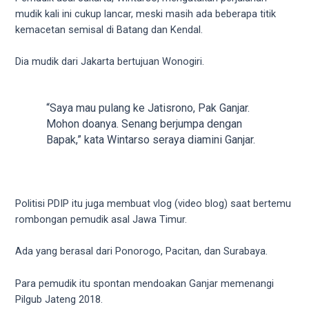
18Tube.tv
mudik kali ini cukup lancar, meski masih ada beberapa titik
you’ll
kemacetan semisal di Batang dan Kendal.
also
find
Dia mudik dari Jakarta bertujuan Wonogiri.
exclusive
porn
productions
“Saya mau pulang ke Jatisrono, Pak Ganjar.
shot
Mohon doanya. Senang berjumpa dengan
by
Bapak,” kata Wintarso seraya diamini Ganjar.
ourselves.
Surf
around
each
Politisi PDIP itu juga membuat vlog (video blog) saat bertemu
of
rombongan pemudik asal Jawa Timur.
our
categorized
Ada yang berasal dari Ponorogo, Pacitan, dan Surabaya.
sex
sections
Para pemudik itu spontan mendoakan Ganjar memenangi
and
Pilgub Jateng 2018.
choose