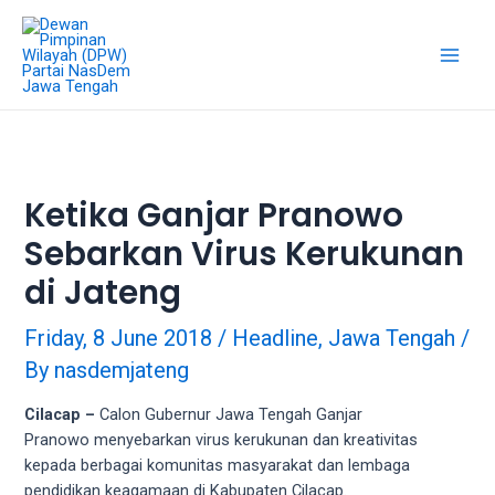
18Tube.tv
is
a
free
hosting
service
for
porn
Ketika Ganjar Pranowo
videos.
Sebarkan Virus Kerukunan
You
can
di Jateng
create
your
Friday, 8 June 2018
/
Headline
,
Jawa Tengah
/
verified
By
nasdemjateng
user
account
Cilacap –
Calon Gubernur Jawa Tengah Ganjar
to
Pranowo menyebarkan virus kerukunan dan kreativitas
upload
kepada berbagai komunitas masyarakat dan lembaga
porn
pendidikan keagamaan di Kabupaten Cilacap.