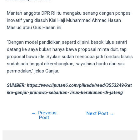
your
favorite
Mantan anggota DPR RI itu mengaku senang dengan ponpes
one:
inovatif yang diasuh Kiai Haji Muhammad Ahmad Hasan
amateur
Mas’ud atau Gus Hasan ini.
porn
videos,
“Dengan model pendidikan seperti di sini, besok lulus santri
anal,
datang ke saya bukan hanya bawa proposal minta duit, tapi
big
proposal bawa ide. Syukur sudah mencoba jadi fondasi bisnis
ass,
sudah ada tinggal dikembangkan, saya bisa bantu dari sisi
blonde,
permodalan,” jelas Ganjar.
brunette,
etc.
SUMBER: https://www.liputan6.com/pilkada/read/3553249/ket
You
ika-ganjar-pranowo-sebarkan-virus-kerukunan-di-jateng
will
also
find
←
Previous
Next Post
→
Post
gay
and
transsexual