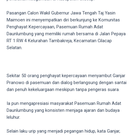
videos
to
Pasangan Calon Wakil Gubernur Jawa Tengah Taj Yasin
our
Maimoen ini menyempatkan diri berkunjung ke Komunitas
website
Penghayat Kepercayaan, Pasemuan Rumah Adat
in
Daunlumbung yang memiliki rumah bersama di Jalan Pepaya
several
RT 1 RW 4 Kelurahan Tambakreja, Kecamatan Cilacap
different
Selatan.
formats.
18tube
Every
porn
Sekitar 50 orang penghayat kepercayaan menyambut Ganjar
video
Pranowo di pasemuan dan dialog berlangsung dengan santai
you
dan penuh kekeluargaan meskipun tanpa pengeras suara.
upload
will
Ia pun mengapresiasi masyarakat Pasemuan Rumah Adat
be
Daunlumbung yang konsisten menjaga ajaran dan budaya
processed
leluhur.
in
up
Selain laku urip yang menjadi pegangan hidup, kata Ganjar,
to