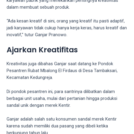
karyawan pabrik yang menekankan pentingnya kreativitas
18Tube.tv
dalam membuat sebuah produk.
you’ll
also
“Ada kesan kreatif di sini, orang yang kreatif itu pasti adaptif,
find
jadi karyawan tidak cukup hanya kerja keras, harus kreatif dan
exclusive
inovatif,” tutur Ganjar Pranowo.
porn
productions
Ajarkan Kreatifitas
shot
by
ourselves.
Kreativitas juga dibahas Ganjar saat datang ke Pondok
Surf
Pesantren Rubat Mbalong El Firdaus di Desa Tambaksari,
around
Kecamatan Kedungreja.
each
of
Di pondok pesantren ini, para santrinya dilibatkan dalam
our
berbagai unit usaha, mulai dari pertanian hingga produksi
categorized
sandal unik dengan merek Kentir.
sex
sections
Ganjar adalah salah satu konsumen sandal merek Kentir
and
karena sudah memiliki dua pasang yang dibeli ketika
choose
berkunjung tahun lalu.