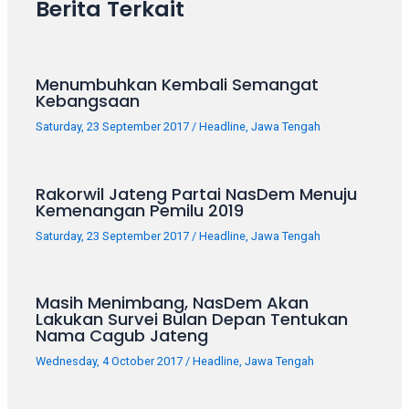
Berita Terkait
porn
videos
in
their
Menumbuhkan Kembali Semangat
corresponding
Kebangsaan
sections
on
Saturday, 23 September 2017
/
Headline
,
Jawa Tengah
our
website.
Rakorwil Jateng Partai NasDem Menuju
Watching
Kemenangan Pemilu 2019
porn
videos
Saturday, 23 September 2017
/
Headline
,
Jawa Tengah
is
completely
free!
Masih Menimbang, NasDem Akan
Lakukan Survei Bulan Depan Tentukan
Nama Cagub Jateng
Wednesday, 4 October 2017
/
Headline
,
Jawa Tengah