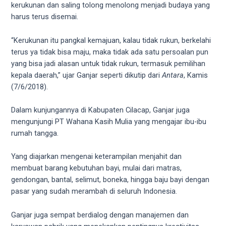
kerukunan dan saling tolong menolong menjadi budaya yang
5
harus terus disemai.
working
days.
“Kerukunan itu pangkal kemajuan, kalau tidak rukun, berkelahi
You
terus ya tidak bisa maju, maka tidak ada satu persoalan pun
can
yang bisa jadi alasan untuk tidak rukun, termasuk pemilihan
also
kepala daerah,” ujar Ganjar seperti dikutip dari
Antara
, Kamis
use
(7/6/2018).
our
embed
Dalam kunjungannya di Kabupaten Cilacap, Ganjar juga
code
mengunjungi PT Wahana Kasih Mulia yang mengajar ibu-ibu
to
rumah tangga.
share
our
Yang diajarkan mengenai keterampilan menjahit dan
porn
membuat barang kebutuhan bayi, mulai dari matras,
videos
gendongan, bantal, selimut, boneka, hingga baju bayi dengan
on
pasar yang sudah merambah di seluruh Indonesia.
other
websites.
Ganjar juga sempat berdialog dengan manajemen dan
On