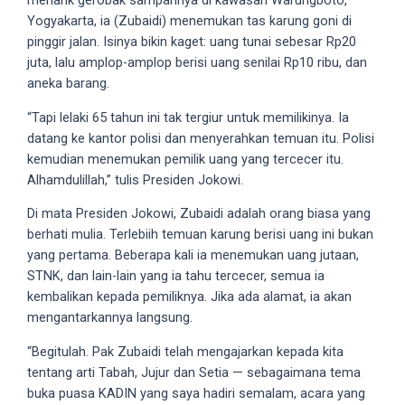
menarik gerobak sampahnya di kawasan Warungboto,
18Tube.tv
Yogyakarta, ia (Zubaidi) menemukan tas karung goni di
you’ll
pinggir jalan. Isinya bikin kaget: uang tunai sebesar Rp20
also
juta, lalu amplop-amplop berisi uang senilai Rp10 ribu, dan
find
aneka barang.
exclusive
porn
“Tapi lelaki 65 tahun ini tak tergiur untuk memilikinya. Ia
productions
datang ke kantor polisi dan menyerahkan temuan itu. Polisi
shot
kemudian menemukan pemilik uang yang tercecer itu.
by
Alhamdulillah,” tulis Presiden Jokowi.
ourselves.
Di mata Presiden Jokowi, Zubaidi adalah orang biasa yang
Surf
berhati mulia. Terlebiih temuan karung berisi uang ini bukan
around
yang pertama. Beberapa kali ia menemukan uang jutaan,
each
STNK, dan lain-lain yang ia tahu tercecer, semua ia
of
kembalikan kepada pemiliknya. Jika ada alamat, ia akan
our
mengantarkannya langsung.
categorized
sex
“Begitulah. Pak Zubaidi telah mengajarkan kepada kita
sections
tentang arti Tabah, Jujur dan Setia — sebagaimana tema
and
buka puasa KADIN yang saya hadiri semalam, acara yang
choose