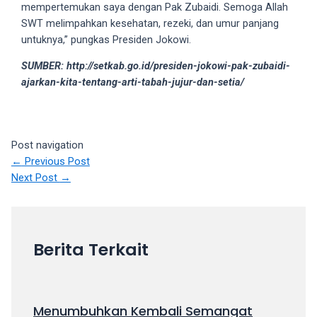
mempertemukan saya dengan Pak Zubaidi. Semoga Allah
your
SWT melimpahkan kesehatan, rezeki, dan umur panjang
favorite
untuknya,” pungkas Presiden Jokowi.
one:
amateur
SUMBER: http://setkab.go.id/presiden-jokowi-pak-zubaidi-
porn
ajarkan-kita-tentang-arti-tabah-jujur-dan-setia/
videos,
anal,
big
ass,
Post navigation
blonde,
←
Previous Post
brunette,
Next Post
→
etc.
You
will
also
Berita Terkait
find
gay
and
transsexual
Menumbuhkan Kembali Semangat