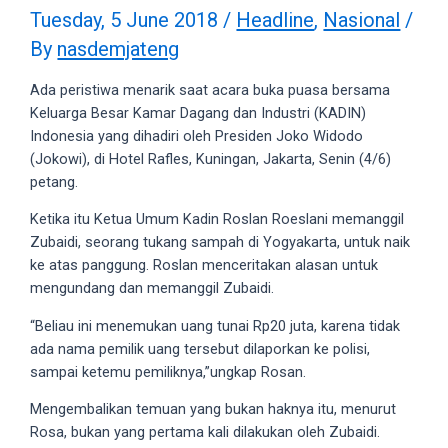
videos
Tuesday, 5 June 2018
/
Headline
,
Nasional
/
to
By
nasdemjateng
our
website
Ada peristiwa menarik saat acara buka puasa bersama
in
Keluarga Besar Kamar Dagang dan Industri (KADIN)
several
Indonesia yang dihadiri oleh Presiden Joko Widodo
different
(Jokowi), di Hotel Rafles, Kuningan, Jakarta, Senin (4/6)
formats.
petang.
18tube
Every
Ketika itu Ketua Umum Kadin Roslan Roeslani memanggil
porn
Zubaidi, seorang tukang sampah di Yogyakarta, untuk naik
video
ke atas panggung. Roslan menceritakan alasan untuk
you
mengundang dan memanggil Zubaidi.
upload
“Beliau ini menemukan uang tunai Rp20 juta, karena tidak
will
ada nama pemilik uang tersebut dilaporkan ke polisi,
be
sampai ketemu pemiliknya,”ungkap Rosan.
processed
in
Mengembalikan temuan yang bukan haknya itu, menurut
up
Rosa, bukan yang pertama kali dilakukan oleh Zubaidi.
to