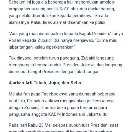
Sebelum ini juga dia beberapa kali menemukan amplop-
5
amplop berisi uang senilai Rp10 ribu, dan aneka barang,
working
yang selalu dikembalikan kepada pemiliknya jika ada
days.
alamatnya. Kalau tidak alamat diserahkan ke polisi.
You
can
“Ada yang mau disampaikan kepada Bapak Presiden,” tanya
also
Rosan kepada Zubaidi. Dia hanya menjawab, “Cuma mau
use
jabat tangan, kalau diperkenankan.”
our
Tak dinyana, setelah turun panggung, Zubaidi langsung
embed
menghampiri tempat duduk Presiden Jokowi, dan langsung
code
disambut hangat Presiden dengan jabat tangan.
to
share
Ajarkan Arti Tabah, Jujur, dan Setia
our
Melalui fan page Facebooknya yang diunggah beberapa
porn
saat lalu, Presiden Jokowi mengisahkan pertemuannya
videos
dengan Zubaidi, di acara buka puasa bersama para
on
pengusaha anggota KADIN Indonesia di Jakarta, itu.
other
websites.
Pada hari Rabu 23 Mei selepas subuh,tulis Presiden, saat
On