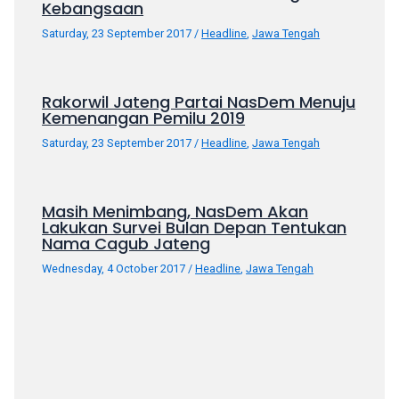
Kebangsaan
porn
videos
Saturday, 23 September 2017
/
Headline
,
Jawa Tengah
in
their
corresponding
Rakorwil Jateng Partai NasDem Menuju
sections
Kemenangan Pemilu 2019
on
Saturday, 23 September 2017
/
Headline
,
Jawa Tengah
our
website.
Watching
Masih Menimbang, NasDem Akan
porn
Lakukan Survei Bulan Depan Tentukan
videos
Nama Cagub Jateng
is
Wednesday, 4 October 2017
/
Headline
,
Jawa Tengah
completely
free!