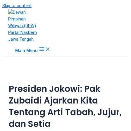
18Tube.tv
Skip to content
is
a
free
hosting
service
for
Main Menu
porn
videos.
You
can
create
Presiden Jokowi: Pak
your
verified
Zubaidi Ajarkan Kita
user
account
Tentang Arti Tabah, Jujur,
to
upload
dan Setia
porn