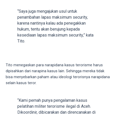
porn
videos
“Saya juga mengajukan usul untuk
in
penambahan lapas maksimum security,
their
karena nantinya kalau ada penegakkan
corresponding
hukum, tentu akan berujung kepada
sections
kesediaan lapas maksimum security,” kata
on
Tito.
our
website.
Watching
porn
Tito menegaskan para narapidana kasus terorisme harus
videos
dipisahkan dari narapina kasus lain. Sehingga mereka tidak
is
bisa menyebarkan paham atau ideologi terorisnya narapidana
completely
selain kasus teror.
free!
“Kami pernah punya pengalaman kasus
pelatihan militer terorisme ilegal di Aceh.
Dikoordinir, dibicarakan dan direncanakan di