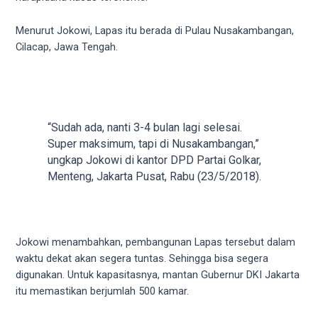
videos
to
Menurut Jokowi, Lapas itu berada di Pulau Nusakambangan,
our
Cilacap, Jawa Tengah.
website
in
several
different
formats.
“Sudah ada, nanti 3-4 bulan lagi selesai.
18tube
Super maksimum, tapi di Nusakambangan,”
Every
ungkap Jokowi di kantor DPD Partai Golkar,
porn
Menteng, Jakarta Pusat, Rabu (23/5/2018).
video
you
upload
will
Jokowi menambahkan, pembangunan Lapas tersebut dalam
be
waktu dekat akan segera tuntas. Sehingga bisa segera
processed
digunakan. Untuk kapasitasnya, mantan Gubernur DKI Jakarta
in
itu memastikan berjumlah 500 kamar.
up
to