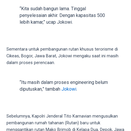
5
“Kita sudah bangun lama. Tinggal
working
penyelesaian akhir. Dengan kapasitas 500
days.
lebih kamar,” ucap Jokowi.
You
can
also
use
Sementara untuk pembangunan rutan khusus terorisme di
our
Cikeas, Bogor, Jawa Barat, Jokowi mengaku saat ini masih
embed
dalam proses perencaan.
code
to
share
“Itu masih dalam proses engineering belum
our
diputuskan,” tambah
Jokowi
.
porn
videos
on
other
Sebelumnya, Kapolri Jenderal Tito Karnavian mengusulkan
websites.
pembangunan rumah tahanan (Rutan) baru untuk
On
menggantikan rutan Mako Brimob di Kelapa Dua, Depok, Jawa