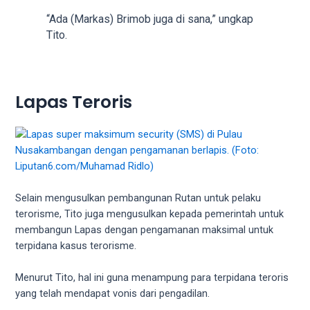
your
“Ada (Markas) Brimob juga di sana,” ungkap
favorite
Tito.
one:
amateur
porn
videos,
Lapas Teroris
anal,
big
ass,
blonde,
brunette,
etc.
Selain mengusulkan pembangunan Rutan untuk pelaku
You
terorisme, Tito juga mengusulkan kepada pemerintah untuk
will
membangun Lapas dengan pengamanan maksimal untuk
also
terpidana kasus terorisme.
find
gay
Menurut Tito, hal ini guna menampung para terpidana teroris
and
yang telah mendapat vonis dari pengadilan.
transsexual