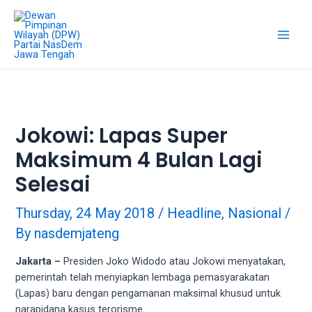
18Tube.tv
is
a
free
hosting
service
for
porn
Jokowi: Lapas Super
videos.
Maksimum 4 Bulan Lagi
You
can
Selesai
create
your
Thursday, 24 May 2018
/
Headline
,
Nasional
/
verified
By
nasdemjateng
user
account
Jakarta –
Presiden Joko Widodo atau Jokowi menyatakan,
to
pemerintah telah menyiapkan lembaga pemasyarakatan
upload
(Lapas) baru dengan pengamanan maksimal khusud untuk
porn
narapidana kasus terorisme.