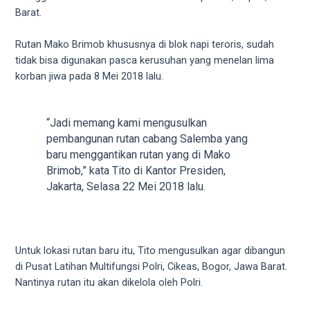
18Tube.tv
Barat.
you’ll
also
Rutan Mako Brimob khususnya di blok napi teroris, sudah
find
tidak bisa digunakan pasca kerusuhan yang menelan lima
exclusive
korban jiwa pada 8 Mei 2018 lalu.
porn
productions
shot
“Jadi memang kami mengusulkan
by
pembangunan rutan cabang Salemba yang
ourselves.
baru menggantikan rutan yang di Mako
Surf
Brimob,” kata Tito di Kantor Presiden,
around
Jakarta, Selasa 22 Mei 2018 lalu.
each
of
our
categorized
Untuk lokasi rutan baru itu, Tito mengusulkan agar dibangun
sex
di Pusat Latihan Multifungsi Polri, Cikeas, Bogor, Jawa Barat.
sections
Nantinya rutan itu akan dikelola oleh Polri.
and
choose