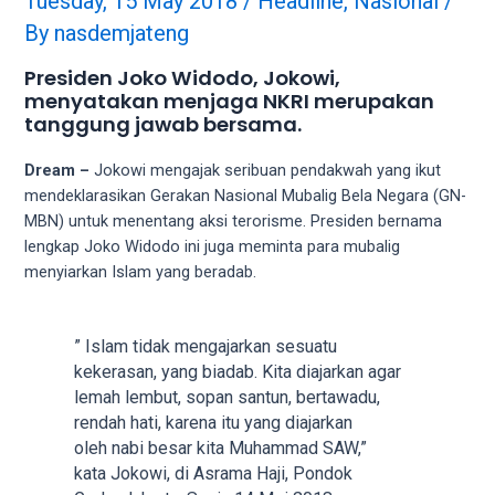
Tuesday, 15 May 2018
/
Headline
,
Nasional
/
videos
to
By
nasdemjateng
our
Presiden Joko Widodo, Jokowi,
website
menyatakan menjaga NKRI merupakan
in
tanggung jawab bersama.
several
different
Dream –
Jokowi mengajak seribuan pendakwah yang ikut
formats.
mendeklarasikan Gerakan Nasional Mubalig Bela Negara (GN-
18tube
MBN) untuk menentang aksi terorisme. Presiden bernama
Every
lengkap Joko Widodo ini juga meminta para mubalig
porn
menyiarkan Islam yang beradab.
video
you
upload
” Islam tidak mengajarkan sesuatu
will
kekerasan, yang biadab. Kita diajarkan agar
be
lemah lembut, sopan santun, bertawadu,
processed
rendah hati, karena itu yang diajarkan
in
oleh nabi besar kita Muhammad SAW,”
up
kata Jokowi, di Asrama Haji, Pondok
to