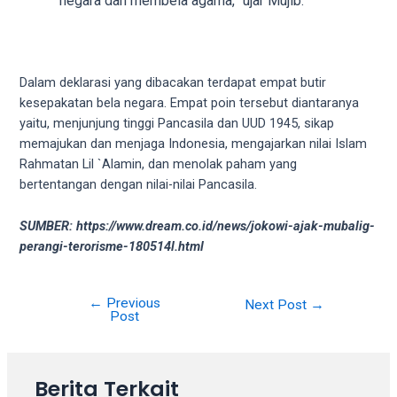
negara dan membela agama,” ujar Mujib.
your
favorite
one:
amateur
Dalam deklarasi yang dibacakan terdapat empat butir
porn
kesepakatan bela negara. Empat poin tersebut diantaranya
videos,
yaitu, menjunjung tinggi Pancasila dan UUD 1945, sikap
anal,
memajukan dan menjaga Indonesia, mengajarkan nilai Islam
big
Rahmatan Lil `Alamin, dan menolak paham yang
ass,
bertentangan dengan nilai-nilai Pancasila.
blonde,
brunette,
SUMBER: https://www.dream.co.id/news/jokowi-ajak-mubalig-
etc.
perangi-terorisme-180514l.html
You
will
also
←
Previous
Next Post
→
Post
find
gay
and
transsexual
Berita Terkait