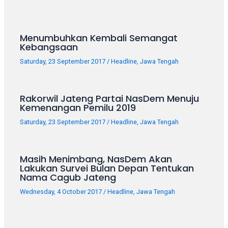
porn
videos
in
Menumbuhkan Kembali Semangat
their
Kebangsaan
corresponding
sections
Saturday, 23 September 2017
/
Headline
,
Jawa Tengah
on
our
website.
Rakorwil Jateng Partai NasDem Menuju
Kemenangan Pemilu 2019
Watching
porn
Saturday, 23 September 2017
/
Headline
,
Jawa Tengah
videos
is
completely
Masih Menimbang, NasDem Akan
free!
Lakukan Survei Bulan Depan Tentukan
Nama Cagub Jateng
Wednesday, 4 October 2017
/
Headline
,
Jawa Tengah