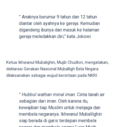
18Tube.tv
you’ll
also
” Anaknya berumur 9 tahun dan 12 tahun
find
diantar oleh ayahnya ke gereja. Kemudian
exclusive
digandeng ibunya dan masuk ke halaman
porn
gereja meledakkan diri,” kata Jokowi.
productions
shot
by
ourselves.
Ketua Ikhwanul Mubalighin, Mujib Chudlori, mengatakan,
Surf
deklarasi Gerakan Nasional Muballigh Bela Negara
around
dilaksanakan sebagai wujud kecintaan pada NKRI.
each
of
our
”
Hubbul wathan minal iman
. Cinta tanah air
categorized
sebagian dari iman. Oleh karena itu,
sex
kewajiban tiap Muslim untuk menjaga dan
sections
membela negaranya. Ikhwanul Muballighin
and
siap berada di garis terdepan membela
choose