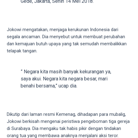
Gede, Jakarta, Senin 14 Mei 2018.
5
working
days.
You
Jokowi mengatakan, menjaga kerukunan Indonesia dari
can
segala ancaman. Dia menyebut untuk membuat perubahan
also
dan kemajuan butuh upaya yang tak semudah membalikkan
use
telapak tangan.
our
embed
code
” Negara kita masih banyak kekurangan ya,
to
saya akui. Negara kita negara besar, mari
share
benahi bersama,” ucap dia.
our
porn
videos
on
Dikutip dari laman resmi Kemenag, dihadapan para mubalig,
other
Jokowi berkisah mengenai peristiwa pengeboman tiga gereja
websites.
di Surabaya. Dia mengaku tak habis pikir dengan tindakan
On
orang tua yang membawa anaknya menjalani aksi teror.