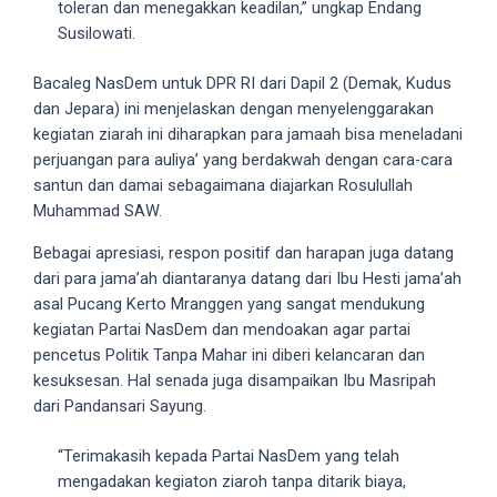
toleran dan menegakkan keadilan,” ungkap Endang
18Tube.tv
Susilowati.
you’ll
also
Bacaleg NasDem untuk DPR RI dari Dapil 2 (Demak, Kudus
find
dan Jepara) ini menjelaskan dengan menyelenggarakan
exclusive
kegiatan ziarah ini diharapkan para jamaah bisa meneladani
porn
perjuangan para auliya’ yang berdakwah dengan cara-cara
productions
santun dan damai sebagaimana diajarkan Rosulullah
shot
Muhammad SAW.
by
ourselves.
Bebagai apresiasi, respon positif dan harapan juga datang
Surf
dari para jama’ah diantaranya datang dari Ibu Hesti jama’ah
around
asal Pucang Kerto Mranggen yang sangat mendukung
each
kegiatan Partai NasDem dan mendoakan agar partai
of
pencetus Politik Tanpa Mahar ini diberi kelancaran dan
our
kesuksesan. Hal senada juga disampaikan Ibu Masripah
categorized
dari Pandansari Sayung.
sex
sections
“Terimakasih kepada Partai NasDem yang telah
and
mengadakan kegiaton ziaroh tanpa ditarik biaya,
choose