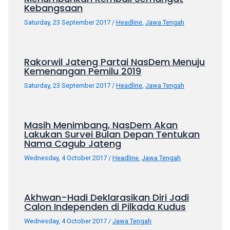
porn
Kebangsaan
videos
Saturday, 23 September 2017
/
Headline
,
Jawa Tengah
in
their
corresponding
Rakorwil Jateng Partai NasDem Menuju
sections
Kemenangan Pemilu 2019
on
Saturday, 23 September 2017
/
Headline
,
Jawa Tengah
our
website.
Watching
Masih Menimbang, NasDem Akan
porn
Lakukan Survei Bulan Depan Tentukan
videos
Nama Cagub Jateng
is
Wednesday, 4 October 2017
/
Headline
,
Jawa Tengah
completely
free!
Akhwan-Hadi Deklarasikan Diri Jadi
Calon Independen di Pilkada Kudus
Wednesday, 4 October 2017
/
Jawa Tengah