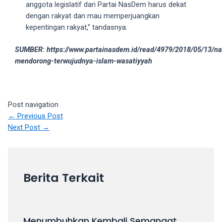
anggota legislatif dari Partai NasDem harus dekat
your
dengan rakyat dan mau memperjuangkan
favorite
kepentingan rakyat,” tandasnya.
one:
amateur
SUMBER: https://www.partainasdem.id/read/4979/2018/05/13/n
porn
mendorong-terwujudnya-islam-wasatiyyah
videos,
anal,
big
ass,
Post navigation
blonde,
←
Previous Post
brunette,
Next Post
→
etc.
You
will
also
Berita Terkait
find
gay
and
transsexual
Menumbuhkan Kembali Semangat