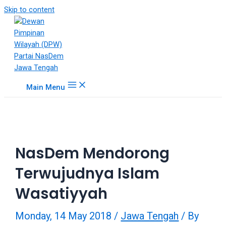
18Tube.tv
Skip to content
is
a
free
hosting
service
for
Main Menu
porn
videos.
You
can
create
NasDem Mendorong
your
verified
Terwujudnya Islam
user
account
Wasatiyyah
to
upload
Monday, 14 May 2018
/
Jawa Tengah
/ By
porn