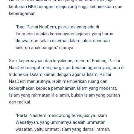
5
keutuhan NKRI dengan menjunjung tinggi kebhinekaan dan
working
keberagaman.
days.
You
“Bagi Partai NasDem, pluralitas yang ada di
can
Indonesia adalah keniscayaan sejarah, yang harus
also
dirawat dan selalu disemai dalam lubuk sanubari
use
seluruh anak bangsa,” ujarnya.
our
Soal kepercayaan dan keyakinan, menurut Endang, Partai
embed
NasDem sangat menghargai perbedaan agama yang ada di
code
Indonesia. Dalam kaitan dengan agama Islam, Partai
to
NasDem menurutnya, lebih memberikan ruang dan
share
keberpihakan kepada pemahaman Islam yang moderat,
our
Islam yang rahmatan lil a’lamin, bukan Islam yang puritan
porn
dan radikal.
videos
on
“Partai NasDem mendorong terwujudnya Islam
other
Wasatiyyah, yang ummatnya adalah ummatan
websites.
wasatan, yaitu ummat Islam yang damai, ramah,
On