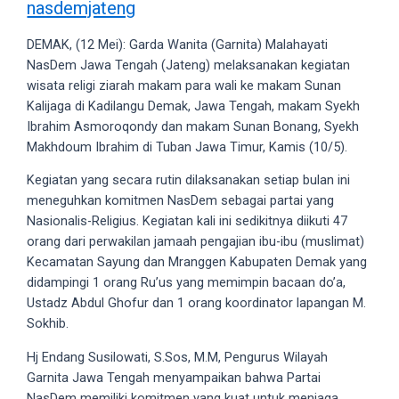
nasdemjateng
videos
to
DEMAK, (12 Mei): Garda Wanita (Garnita) Malahayati
our
NasDem Jawa Tengah (Jateng) melaksanakan kegiatan
website
wisata religi ziarah makam para wali ke makam Sunan
in
Kalijaga di Kadilangu Demak, Jawa Tengah, makam Syekh
several
Ibrahim Asmoroqondy dan makam Sunan Bonang, Syekh
different
Makhdoum Ibrahim di Tuban Jawa Timur, Kamis (10/5).
formats.
18tube
Kegiatan yang secara rutin dilaksanakan setiap bulan ini
Every
meneguhkan komitmen NasDem sebagai partai yang
porn
Nasionalis-Religius. Kegiatan kali ini sedikitnya diikuti 47
video
orang dari perwakilan jamaah pengajian ibu-ibu (muslimat)
you
Kecamatan Sayung dan Mranggen Kabupaten Demak yang
upload
didampingi 1 orang Ru’us yang memimpin bacaan do’a,
will
Ustadz Abdul Ghofur dan 1 orang koordinator lapangan M.
be
Sokhib.
processed
in
Hj Endang Susilowati, S.Sos, M.M, Pengurus Wilayah
up
Garnita Jawa Tengah menyampaikan bahwa Partai
to
NasDem memiliki komitmen yang kuat untuk menjaga