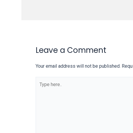
on
other
websites.
On
18Tube.tv
you’ll
Leave a Comment
also
find
exclusive
Your email address will not be published.
Requi
porn
productions
shot
by
ourselves.
Surf
around
each
of