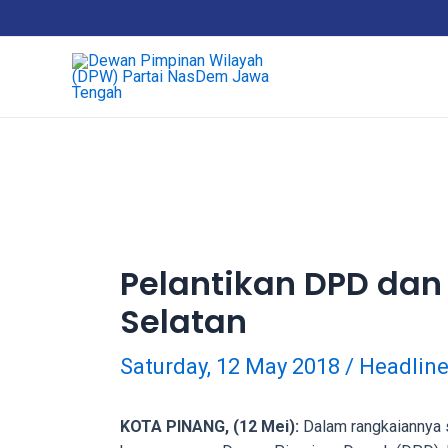
18Tube.tv
is
a
free
hosting
service
for
porn
videos.
You
can
Pelantikan DPD da
create
Selatan
your
verified
user
Saturday, 12 May 2018
/
Headlin
account
to
KOTA PINANG, (12 Mei):
Dalam rangkaiannya s
upload