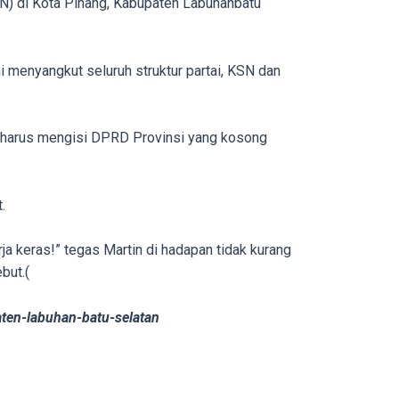
) di Kota Pinang, Kabupaten Labuhanbatu
menyangkut seluruh struktur partai, KSN dan
dan harus mengisi DPRD Provinsi yang kosong
.
erja keras!” tegas Martin di hadapan tidak kurang
but.(
ten-labuhan-batu-selatan