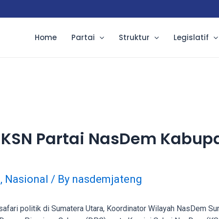
Home
Partai
Struktur
Legislatif
n KSN Partai NasDem Kabup
e
,
Nasional
/ By
nasdemjateng
afari politik di Sumatera Utara, Koordinator Wilayah NasDem Su