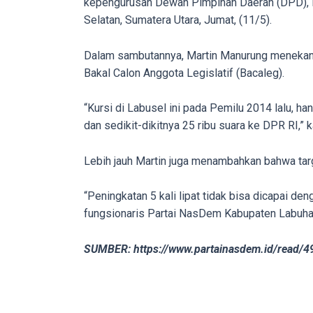
kepengurusan Dewan Pimpinan Daerah (DPD), 
porn
Selatan, Sumatera Utara, Jumat, (11/5).
videos
to
Dalam sambutannya, Martin Manurung menekanka
our
Bakal Calon Anggota Legislatif (Bacaleg).
website
in
“Kursi di Labusel ini pada Pemilu 2014 lalu, h
several
dan sedikit-dikitnya 25 ribu suara ke DPR RI,” k
different
formats.
Lebih jauh Martin juga menambahkan bahwa targe
18tube
Every
“Peningkatan 5 kali lipat tidak bisa dicapai den
porn
fungsionaris Partai NasDem Kabupaten Labuhanb
video
you
SUMBER: https://www.partainasdem.id/read/4
upload
will
be
processed