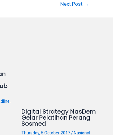
Next Post
→
an
ub
dline
,
Digital Strategy NasDem
Gelar Pelatihan Perang
Sosmed
Thursday, 5 October 2017
/
Nasional