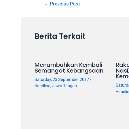
←
Previous Post
in
up
to
5
working
Berita Terkait
days.
You
can
also
Menumbuhkan Kembali
Rako
Semangat Kebangsaan
Nas
use
Kem
our
Saturday, 23 September 2017
/
embed
Saturd
Headline
,
Jawa Tengah
code
Headli
to
share
our
porn
videos