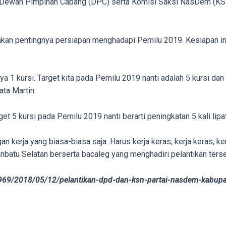
Dewan Pimpinan Cabang (DPC) serta Komisi Saksi NasDem (KSN
n pentingnya persiapan menghadapi Pemilu 2019. Kesiapan ini 
anya 1 kursi. Target kita pada Pemilu 2019 nanti adalah 5 kursi 
ata Martin.
t 5 kursi pada Pemilu 2019 nanti berarti peningkatan 5 kali lipat
gan kerja yang biasa-biasa saja. Harus kerja keras, kerja keras, k
atu Selatan berserta bacaleg yang menghadiri pelantikan terse
969/2018/05/12/pelantikan-dpd-dan-ksn-partai-nasdem-kabupa