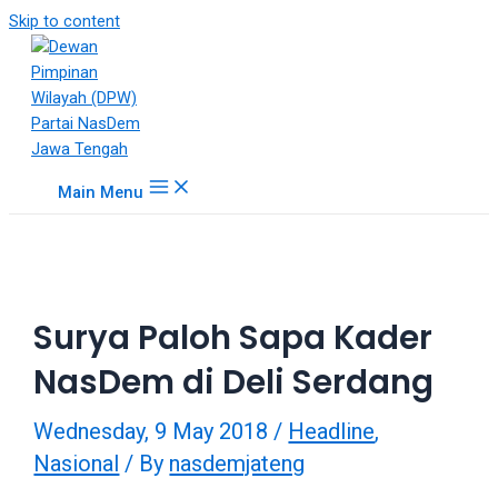
18Tube.tv
Skip to content
is
a
free
hosting
service
for
Main Menu
porn
videos.
You
can
create
Surya Paloh Sapa Kader
your
verified
NasDem di Deli Serdang
user
account
Wednesday, 9 May 2018
/
Headline
,
to
upload
Nasional
/ By
nasdemjateng
porn