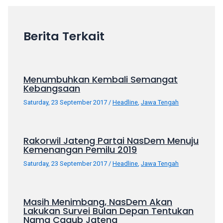
18Tube.tv
you’ll
also
Berita Terkait
find
exclusive
porn
productions
Menumbuhkan Kembali Semangat
shot
Kebangsaan
by
Saturday, 23 September 2017
/
Headline
,
Jawa Tengah
ourselves.
Surf
around
Rakorwil Jateng Partai NasDem Menuju
each
Kemenangan Pemilu 2019
of
Saturday, 23 September 2017
/
Headline
,
Jawa Tengah
our
categorized
sex
sections
Masih Menimbang, NasDem Akan
Lakukan Survei Bulan Depan Tentukan
and
Nama Cagub Jateng
choose