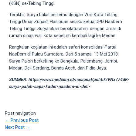
(KSN) se-Tebing Tinggi.
5
working
Terakhir, Surya bakal bertemu dengan Wali Kota Tebing
days.
Tinggi Umar Zunaidi Hasibuan selaku ketua DPD NasDem
You
Tebing Tinggi. Surya akan bersilaturahmi dengan Umar di
can
rumah dinas wali kota sebelum kembali lagi ke Medan.
also
Rangkaian kegiatan ini adalah safari konsolidasi Partai
use
NasDem di Pulau Sumatera. Dari 5 sampai 13 Mei 2018,
our
Surya Paloh berkeliling ke Bengkulu, Palembang, Jambi,
embed
Medan, Deli Serdang, Banda Aceh, dan Pidie Jaya.
code
to
SUMBER: https://www.medcom.id/nasional/politik/VNx774dK-
share
surya-paloh-sapa-kader-nasdem-di-deli-
our
porn
videos
on
Post navigation
other
←
Previous Post
websites.
Next Post
→
On