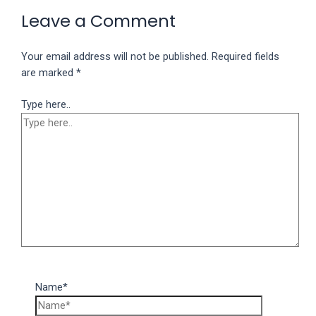
porn
Leave a Comment
videos
in
their
Your email address will not be published.
Required fields
corresponding
are marked
*
sections
Type here..
on
our
website.
Watching
porn
videos
is
completely
free!
Name*