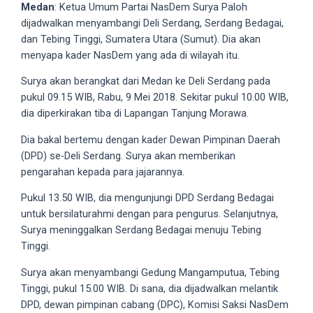
videos
Medan
: Ketua Umum Partai NasDem Surya Paloh
to
dijadwalkan menyambangi Deli Serdang, Serdang Bedagai,
our
dan Tebing Tinggi, Sumatera Utara (Sumut). Dia akan
website
menyapa kader NasDem yang ada di wilayah itu.
in
Surya akan berangkat dari Medan ke Deli Serdang pada
several
pukul 09.15 WIB, Rabu, 9 Mei 2018. Sekitar pukul 10.00 WIB,
different
dia diperkirakan tiba di Lapangan Tanjung Morawa.
formats.
18tube
Dia bakal bertemu dengan kader Dewan Pimpinan Daerah
Every
(DPD) se-Deli Serdang. Surya akan memberikan
porn
pengarahan kepada para jajarannya.
video
Pukul 13.50 WIB, dia mengunjungi DPD Serdang Bedagai
you
untuk bersilaturahmi dengan para pengurus. Selanjutnya,
upload
Surya meninggalkan Serdang Bedagai menuju Tebing
will
Tinggi.
be
processed
Surya akan menyambangi Gedung Mangamputua, Tebing
in
Tinggi, pukul 15.00 WIB. Di sana, dia dijadwalkan melantik
up
DPD, dewan pimpinan cabang (DPC), Komisi Saksi NasDem
to