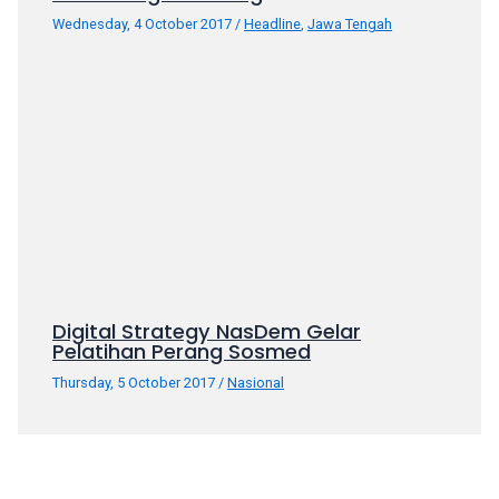
your
Wednesday, 4 October 2017
/
Headline
,
Jawa Tengah
favorite
one:
amateur
porn
videos,
anal,
big
ass,
blonde,
brunette,
etc.
Digital Strategy NasDem Gelar
You
Pelatihan Perang Sosmed
will
also
Thursday, 5 October 2017
/
Nasional
find
gay
and
transsexual