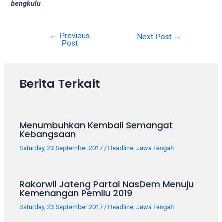
bengkulu
your
favorite
one:
←
Previous
Post
Next Post
→
amateur
Post
navigation
porn
videos,
anal,
Berita Terkait
big
ass,
blonde,
brunette,
Menumbuhkan Kembali Semangat
etc.
Kebangsaan
You
Saturday, 23 September 2017
/
Headline
,
Jawa Tengah
will
also
find
Rakorwil Jateng Partai NasDem Menuju
gay
Kemenangan Pemilu 2019
and
Saturday, 23 September 2017
/
Headline
,
Jawa Tengah
transsexual