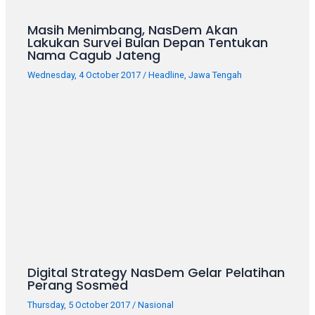
porn
videos
Masih Menimbang, NasDem Akan
in
Lakukan Survei Bulan Depan Tentukan
their
Nama Cagub Jateng
corresponding
Wednesday, 4 October 2017
/
Headline
,
Jawa Tengah
sections
on
our
website.
Watching
porn
videos
is
completely
free!
Digital Strategy NasDem Gelar Pelatihan
Perang Sosmed
Thursday, 5 October 2017
/
Nasional