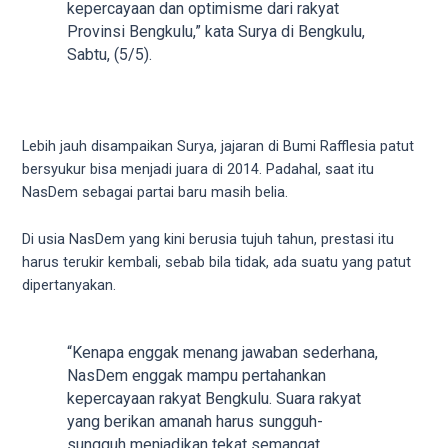
kepercayaan dan optimisme dari rakyat
5
Provinsi Bengkulu,” kata Surya di Bengkulu,
working
Sabtu, (5/5).
days.
You
can
also
Lebih jauh disampaikan Surya, jajaran di Bumi Rafflesia patut
use
bersyukur bisa menjadi juara di 2014. Padahal, saat itu
our
NasDem sebagai partai baru masih belia.
embed
code
Di usia NasDem yang kini berusia tujuh tahun, prestasi itu
to
harus terukir kembali, sebab bila tidak, ada suatu yang patut
share
dipertanyakan.
our
porn
videos
“Kenapa enggak menang jawaban sederhana,
on
NasDem enggak mampu pertahankan
other
kepercayaan rakyat Bengkulu. Suara rakyat
websites.
yang berikan amanah harus sungguh-
On
sungguh menjadikan tekat semangat