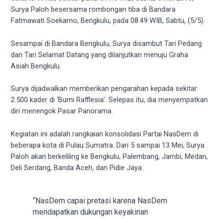
videos
Surya Paloh besersama rombongan tiba di Bandara
to
Fatmawati Soekarno, Bengkulu, pada 08.49 WIB, Sabtu, (5/5).
our
website
Sesampai di Bandara Bengkulu, Surya disambut Tari Pedang
in
dan Tari Selamat Datang yang dilanjutkan menuju Graha
several
Asiah Bengkulu.
different
formats.
Surya dijadwalkan memberikan pengarahan kepada sekitar
18tube
2.500 kader di ‘Bumi Rafflesia’. Selepas itu, dia menyempatkan
Every
diri menengok Pasar Panorama.
porn
video
Kegiatan ini adalah rangkaian konsolidasi Partai NasDem di
you
beberapa kota di Pulau Sumatra. Dari 5 sampai 13 Mei, Surya
upload
Paloh akan berkeliling ke Bengkulu, Palembang, Jambi, Medan,
will
Deli Serdang, Banda Aceh, dan Pidie Jaya.
be
processed
in
“NasDem capai pretasi karena NasDem
up
mendapatkan dukungan keyakinan
to