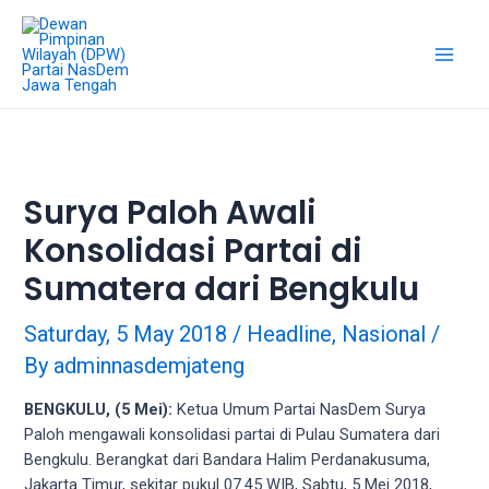
Skip
18Tube.tv
to
is
content
a
Main
free
hosting
Men
service
for
porn
Surya Paloh Awali
videos.
Konsolidasi Partai di
You
can
Sumatera dari Bengkulu
create
your
Saturday, 5 May 2018
/
Headline
,
Nasional
/
verified
By
adminnasdemjateng
user
account
BENGKULU, (5 Mei):
Ketua Umum Partai NasDem Surya
to
Paloh mengawali konsolidasi partai di Pulau Sumatera dari
upload
Bengkulu. Berangkat dari Bandara Halim Perdanakusuma,
porn
Jakarta Timur, sekitar pukul 07.45 WIB, Sabtu, 5 Mei 2018,