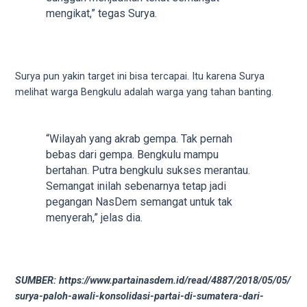
18Tube.tv
mengikat,” tegas Surya.
you’ll
also
find
exclusive
Surya pun yakin target ini bisa tercapai. Itu karena Surya
porn
melihat warga Bengkulu adalah warga yang tahan banting.
productions
shot
by
“Wilayah yang akrab gempa. Tak pernah
ourselves.
bebas dari gempa. Bengkulu mampu
Surf
bertahan. Putra bengkulu sukses merantau.
around
Semangat inilah sebenarnya tetap jadi
each
pegangan NasDem semangat untuk tak
of
menyerah,” jelas dia.
our
categorized
sex
sections
SUMBER: https://www.partainasdem.id/read/4887/2018/05/05/
and
surya-paloh-awali-konsolidasi-partai-di-sumatera-dari-
choose