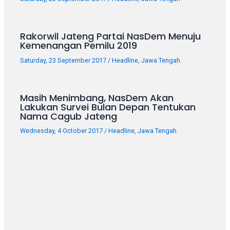
your
favorite
one:
Rakorwil Jateng Partai NasDem Menuju
amateur
Kemenangan Pemilu 2019
porn
Saturday, 23 September 2017
/
Headline
,
Jawa Tengah
videos,
anal,
big
Masih Menimbang, NasDem Akan
ass,
Lakukan Survei Bulan Depan Tentukan
blonde,
Nama Cagub Jateng
brunette,
Wednesday, 4 October 2017
/
Headline
,
Jawa Tengah
etc.
You
will
also
find
gay
and
transsexual