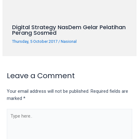
porn
videos
in
their
Digital Strategy NasDem Gelar Pelatihan
corresponding
Perang Sosmed
sections
Thursday, 5 October 2017
/
Nasional
on
our
website.
Watching
porn
Leave a Comment
videos
is
Your email address will not be published.
Required fields are
completely
marked
*
free!
Type
here..