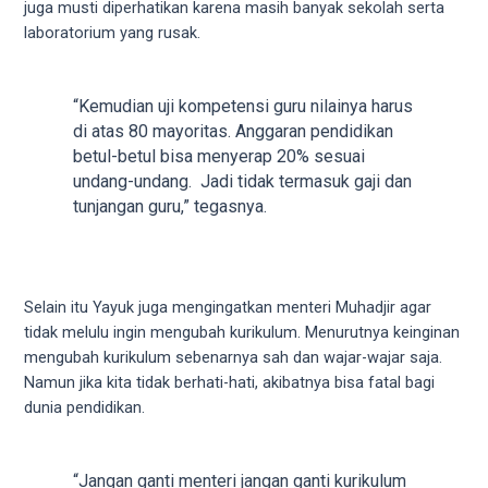
juga musti diperhatikan karena masih banyak sekolah serta
5
laboratorium yang rusak.
working
days.
You
“Kemudian uji kompetensi guru nilainya harus
can
di atas 80 mayoritas. Anggaran pendidikan
also
betul-betul bisa menyerap 20% sesuai
use
undang-undang. Jadi tidak termasuk gaji dan
our
tunjangan guru,” tegasnya.
embed
code
to
share
Selain itu Yayuk juga mengingatkan menteri Muhadjir agar
our
tidak melulu ingin mengubah kurikulum. Menurutnya keinginan
porn
mengubah kurikulum sebenarnya sah dan wajar-wajar saja.
videos
Namun jika kita tidak berhati-hati, akibatnya bisa fatal bagi
on
dunia pendidikan.
other
websites.
On
“Jangan ganti menteri jangan ganti kurikulum