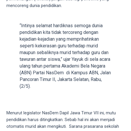
videos
mencoreng dunia pendidikan.
to
our
website
“Intinya selamat hardiknas semoga dunia
in
pendidikan kita tidak tercoreng dengan
several
kejadian-kejadian yang memprihatinkan
different
seperti kekerasan guru terhadap murid
formats.
maupun sebaliknya murid terhadap guru dan
18tube
tawuran antar siswa,” ujar Yayuk di sela acara
Every
ulang tahun pertama Akademi Bela Negara
porn
(ABN) Partai NasDem di Kampus ABN, Jalan
video
Pancoran Timur II, Jakarta Selatan, Rabu,
you
(2/5).
upload
will
be
processed
Menurut legislator NasDem Dapil Jawa Timur VII ini, mutu
in
pendidikan harus ditingkatkan. Sebab hal ini akan menjadi
up
otomatis murid akan mengikuti. Sarana prasarana sekolah
to