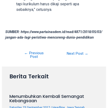
18Tube.tv
tapi kurikulum harus dikaji seperti apa
you’ll
sebaiknya,” cetusnya.
also
find
exclusive
porn
SUMBER: https://www.partainasdem.id/read/4871/2018/05/03/
productions
jangan-ada-lagi-peristiwa-mencoreng-dunia-pendidikan
shot
by
ourselves.
←
Previous
Post
Next Post
→
Surf
Post
navigation
around
each
of
Berita Terkait
our
categorized
sex
sections
Menumbuhkan Kembali Semangat
Kebangsaan
and
choose
Saturday, 23 September 2017
/
Headline
,
Jawa Tengah