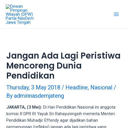
Skip
18Tube.tv
to
is
content
a
Main
free
hosting
Men
service
for
porn
Jangan Ada Lagi Peristiwa
videos.
Mencoreng Dunia
You
can
Pendidikan
create
your
Thursday, 3 May 2018
/
Headline
,
Nasional
/
verified
By
adminnasdemjateng
user
account
JAKARTA, (3 Mei):
Di Hari Pendidikan Nasional ini anggota
to
komisi X DPR RI Yayuk Sri Rahayuningsih meminta Menteri
upload
Pendidikan Muhadjir Effendy agar dijadikan bahan
porn
permenungan (refleksi) jangan ada lagi peristiwa yang