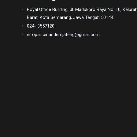
You
Royal Office Building, Jl. Madukoro Raya No. 10, Kel
will
Barat, Kota Semarang, Jawa Tengah 50144
also
024- 3557120
find
infopartainasdemjateng@gmail.com
gay
and
transsexual
porn
videos
in
their
corresponding
sections
on
our
website.
Watching
porn