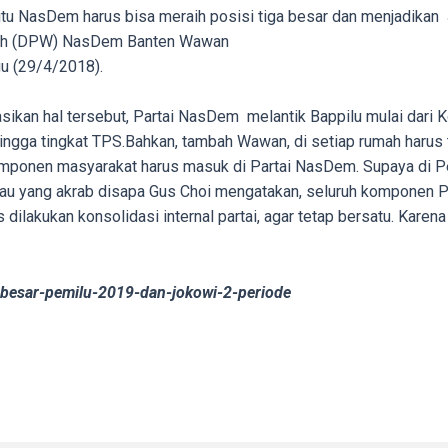
itu NasDem harus bisa meraih posisi tiga besar dan menjadikan 
layah (DPW) NasDem Banten Wawan
u (29/4/2018).
sikan hal tersebut, Partai NasDem melantik Bappilu mulai dar
ngga tingkat TPS.Bahkan, tambah Wawan, di setiap rumah harus 
onen masyarakat harus masuk di Partai NasDem. Supaya di Pem
tau yang akrab disapa Gus Choi mengatakan, seluruh komponen P
ilakukan konsolidasi internal partai, agar tetap bersatu. Karen
a-besar-pemilu-2019-dan-jokowi-2-periode