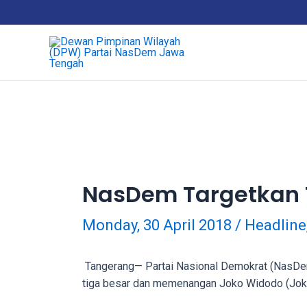
Skip
18Tube.tv
to
is
content
a
free
hosting
service
for
porn
videos.
You
can
NasDem Targetkan T
create
your
Monday, 30 April 2018
/
Headline
verified
user
account
Tangerang—
Partai Nasional Demokrat (NasDem
to
tiga besar dan memenangan Joko Widodo (Joko
upload