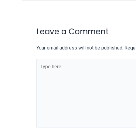
on
other
websites.
On
Leave a Comment
18Tube.tv
you’ll
Your email address will not be published.
Requi
also
find
Type
exclusive
here..
porn
productions
shot
by
ourselves.
Surf
around
each
of