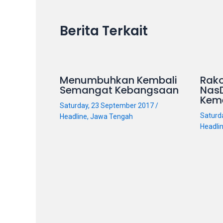
in
up
Berita Terkait
to
5
working
days.
Menumbuhkan Kembali
Rako
You
Semangat Kebangsaan
Nas
can
Kem
Saturday, 23 September 2017
/
also
Saturd
Headline
,
Jawa Tengah
use
Headli
our
embed
code
to
share
our
porn
videos