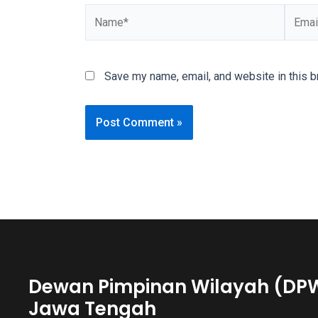
Name*
Email*
our
categorized
sex
sections
Save my name, email, and website in this b
and
choose
your
favorite
one:
amateur
porn
videos,
anal,
big
ass,
blonde,
Dewan Pimpinan Wilayah (DP
brunette,
Jawa Tengah
etc.