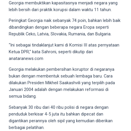
Georgia membuktikan kapasitasnya menjadi negara yang
5
lebih bersih dari praktik korupsi dalam waktu 11 tahun.
working
days.
Peringkat Georgia naik sebanyak 74 poin, bahkan lebih baik
You
dibandingkan dengan beberapa negara Eropa seperti
can
Republik Ceko, Latvia, Slovakia, Rumania, dan Bulgaria.
also
“Ini sebagai tindaklanjut kami di Komisi III atas pernyataan
use
Ketua DPR,” kata Sahroni, seperti dikutip dari
our
anataranews.com
embed
code
Georgia melakukan pembersihan koruptor di negaranya
to
bukan dengan membentuk sebuah lembaga baru. Cara
share
dilakukan Presiden Mikheil Saakashvili yang terpilih pada
our
Januari 2004 adalah dengan melakukan reformasi di
porn
semua bidang.
videos
on
Sebanyak 30 ribu dari 40 ribu polisi di negara dengan
other
penduduk berkisar 4-5 juta itu bahkan dipecat dan
websites.
digantikan perannya oleh sipil yang kemudian diberikan
On
berbagai pelatihan.