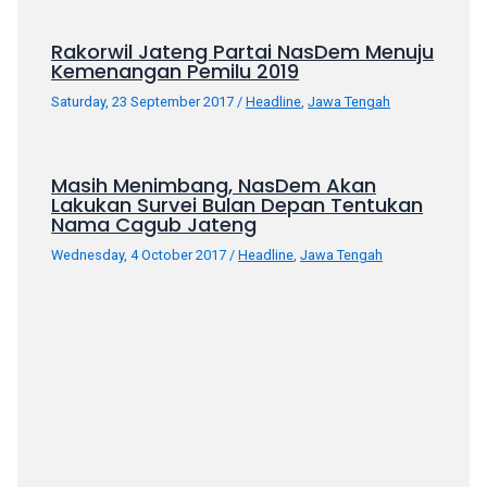
porn
videos
Rakorwil Jateng Partai NasDem Menuju
in
Kemenangan Pemilu 2019
their
Saturday, 23 September 2017
/
Headline
,
Jawa Tengah
corresponding
sections
on
Masih Menimbang, NasDem Akan
our
Lakukan Survei Bulan Depan Tentukan
website.
Nama Cagub Jateng
Watching
Wednesday, 4 October 2017
/
Headline
,
Jawa Tengah
porn
videos
is
completely
free!