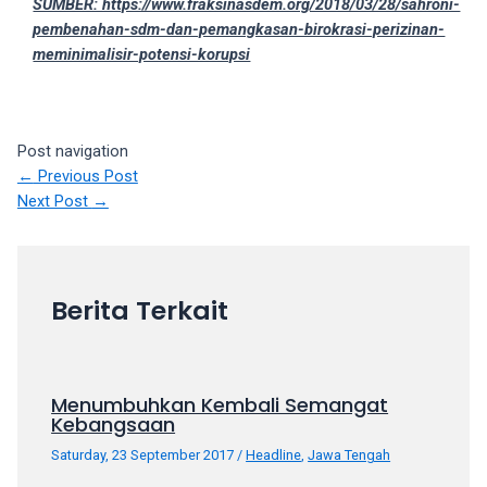
SUMBER: https://www.fraksinasdem.org/2018/03/28/sahroni-
your
pembenahan-sdm-dan-pemangkasan-birokrasi-perizinan-
favorite
meminimalisir-potensi-korupsi
one:
amateur
porn
videos,
Post navigation
anal,
←
Previous Post
big
Next Post
→
ass,
blonde,
brunette,
etc.
Berita Terkait
You
will
also
find
Menumbuhkan Kembali Semangat
Kebangsaan
gay
and
Saturday, 23 September 2017
/
Headline
,
Jawa Tengah
transsexual