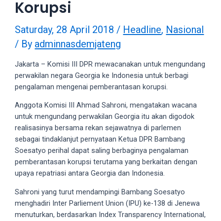
Korupsi
videos
to
our
Saturday, 28 April 2018
/
Headline
,
Nasional
website
/ By
adminnasdemjateng
in
several
Jakarta – Komisi III DPR mewacanakan untuk mengundang
different
perwakilan negara Georgia ke Indonesia untuk berbagi
formats.
pengalaman mengenai pemberantasan korupsi.
18tube
Anggota Komisi III Ahmad Sahroni, mengatakan wacana
Every
untuk mengundang perwakilan Georgia itu akan digodok
porn
realisasinya bersama rekan sejawatnya di parlemen
video
sebagai tindaklanjut pernyataan Ketua DPR Bambang
you
Soesatyo perihal dapat saling berbaginya pengalaman
upload
pemberantasan korupsi terutama yang berkaitan dengan
will
upaya repatriasi antara Georgia dan Indonesia.
be
processed
Sahroni yang turut mendampingi Bambang Soesatyo
in
menghadiri Inter Parliement Union (IPU) ke-138 di Jenewa
up
menuturkan, berdasarkan Index Transparency International,
to