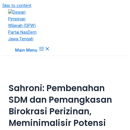
18Tube.tv
Skip to content
is
a
free
hosting
service
for
Main Menu
porn
videos.
You
can
create
Sahroni: Pembenahan
your
verified
SDM dan Pemangkasan
user
account
Birokrasi Perizinan,
to
upload
Meminimalisir Potensi
porn