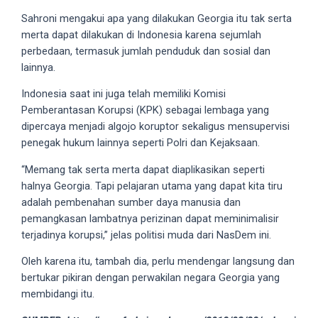
18Tube.tv
Sahroni mengakui apa yang dilakukan Georgia itu tak serta
you’ll
merta dapat dilakukan di Indonesia karena sejumlah
also
perbedaan, termasuk jumlah penduduk dan sosial dan
find
lainnya.
exclusive
porn
Indonesia saat ini juga telah memiliki Komisi
productions
Pemberantasan Korupsi (KPK) sebagai lembaga yang
shot
dipercaya menjadi algojo koruptor sekaligus mensupervisi
by
penegak hukum lainnya seperti Polri dan Kejaksaan.
ourselves.
“Memang tak serta merta dapat diaplikasikan seperti
Surf
halnya Georgia. Tapi pelajaran utama yang dapat kita tiru
around
adalah pembenahan sumber daya manusia dan
each
pemangkasan lambatnya perizinan dapat meminimalisir
of
terjadinya korupsi,” jelas politisi muda dari NasDem ini.
our
categorized
Oleh karena itu, tambah dia, perlu mendengar langsung dan
sex
bertukar pikiran dengan perwakilan negara Georgia yang
sections
membidangi itu.
and
choose