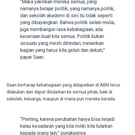
porn
“Maka yakinkan mereka semua, yang
videos
namanya belajar politik, yang namanya politik,
in
dan sekolah akademi di sini itu tidak seperti
their
yang dibayangkan. Bahwa politik selain mulia,
corresponding
juga membangun rasa kebahagiaan, ada
sections
keceriaan buat kita semua. Politik bukan
on
sesuatu yang mesti dihindari, melainkan
our
bagian yang harus kita geluti dan dekati,”
website.
papar Saan.
Watching
porn
videos
is
Saan berharap kebahagiaan yang didapatkan di ABN terus
completely
dilakukan dan dapat ditularkan ke semua pihak, baik di
free!
sekolah, keluarga, maupun di mana pun mereka berada.
“Penting, karena perubahan hanya bisa terjadi
kalau kesadaran yang kita miliki kita tularkan
kepada orang lain,” pungkasnya.