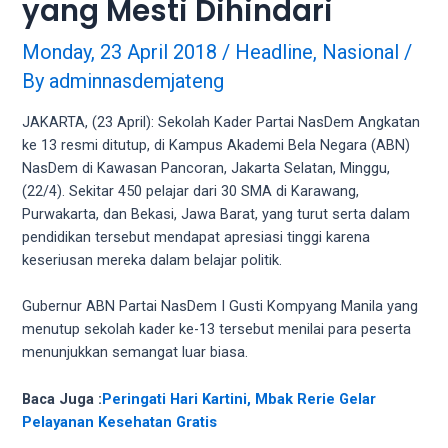
yang Mesti Dihindari
videos
to
our
Monday, 23 April 2018
/
Headline
,
Nasional
/
website
By
adminnasdemjateng
in
several
JAKARTA, (23 April): Sekolah Kader Partai NasDem Angkatan
different
ke 13 resmi ditutup, di Kampus Akademi Bela Negara (ABN)
formats.
NasDem di Kawasan Pancoran, Jakarta Selatan, Minggu,
18tube
(22/4). Sekitar 450 pelajar dari 30 SMA di Karawang,
Every
Purwakarta, dan Bekasi, Jawa Barat, yang turut serta dalam
porn
pendidikan tersebut mendapat apresiasi tinggi karena
video
keseriusan mereka dalam belajar politik.
you
upload
Gubernur ABN Partai NasDem I Gusti Kompyang Manila yang
will
menutup sekolah kader ke-13 tersebut menilai para peserta
be
menunjukkan semangat luar biasa.
processed
in
Baca Juga :
Peringati Hari Kartini, Mbak Rerie Gelar
up
Pelayanan Kesehatan Gratis
to