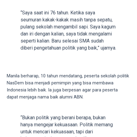
5
working
“Saya saat ini 76 tahun. Ketika saya
days.
seumuran kakak-kakak masih tanpa sepatu,
You
pulang sekolah mengambil sapi. Saya kagum
can
dan iri dengan kalian, saya tidak mengalami
also
seperti kalian. Baru selesai SMA sudah
use
diberi pengetahuan politik yang baik,” ujarnya.
our
embed
code
to
Manila berharap, 10 tahun mendatang, peserta sekolah politik
share
NasDem bisa menjadi pemimpin yang bisa membawa
our
Indonesia lebih baik. Ia juga berpesan agar para peserta
porn
dapat menjaga nama baik alumni ABN.
videos
on
other
“Bukan politik yang berani berapa, bukan
websites.
hanya mengejar kekuasaan. Politik memang
On
untuk mencari kekuasaan, tapi dari