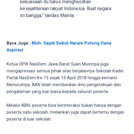
18Tube.tv
kekuasaan itu harus menghasilkan
you’ll
kesejahteraan rakyat Indonesia. Buat negara
also
ini bangga,” tandas Manila.
find
exclusive
porn
productions
Baca Juga :
Muh. Sayid Sebut Haram Potong Dana
shot
Aspirasi
by
ourselves.
Ketua DPW NasDem Jawa Barat Saan Mustopa juga
Surf
mengapresiasi semua pihak atas berjalannya Sekolah Kader
around
Partai NasDem Ke-13 sejak 19 April 2018 hingga kemarin.
each
Menurutnya, ABN telah memberikan ilmu pengetahuan dan
of
pengalaman yang luar biasa kepada seluruh peserta.
our
categorized
Melalui ABN, peserta bisa berinteraksi bukan hanya dengan
sex
peserta satu sekolah, melainkan juga dapat bertemu dengan
sections
peserta di luar sekolah.
and
choose