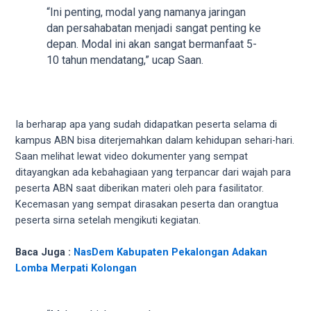
your
“Ini penting, modal yang namanya jaringan
favorite
dan persahabatan menjadi sangat penting ke
one:
depan. Modal ini akan sangat bermanfaat 5-
amateur
10 tahun mendatang,” ucap Saan.
porn
videos,
anal,
big
Ia berharap apa yang sudah didapatkan peserta selama di
ass,
kampus ABN bisa diterjemahkan dalam kehidupan sehari-hari.
blonde,
Saan melihat lewat video dokumenter yang sempat
brunette,
ditayangkan ada kebahagiaan yang terpancar dari wajah para
etc.
peserta ABN saat diberikan materi oleh para fasilitator.
You
Kecemasan yang sempat dirasakan peserta dan orangtua
will
peserta sirna setelah mengikuti kegiatan.
also
find
Baca Juga :
NasDem Kabupaten Pekalongan Adakan
gay
Lomba Merpati Kolongan
and
transsexual