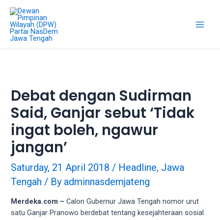
Skip
18Tube.tv
to
is
content
a
Main
free
hosting
Men
service
for
porn
Debat dengan Sudirman
videos.
Said, Ganjar sebut ‘Tidak
You
can
ingat boleh, ngawur
create
your
jangan’
verified
user
Saturday, 21 April 2018
/
Headline
,
Jawa
account
Tengah
/ By
adminnasdemjateng
to
upload
Merdeka.com –
Calon Gubernur Jawa Tengah nomor urut
porn
satu Ganjar Pranowo berdebat tentang kesejahteraan sosial