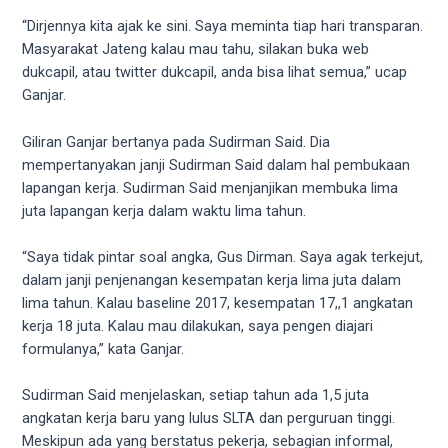
your
“Dirjennya kita ajak ke sini. Saya meminta tiap hari transparan.
favorite
Masyarakat Jateng kalau mau tahu, silakan buka web
one:
dukcapil, atau twitter dukcapil, anda bisa lihat semua,” ucap
amateur
Ganjar.
porn
videos,
Giliran Ganjar bertanya pada Sudirman Said. Dia
anal,
mempertanyakan janji Sudirman Said dalam hal pembukaan
big
lapangan kerja. Sudirman Said menjanjikan membuka lima
ass,
juta lapangan kerja dalam waktu lima tahun.
blonde,
brunette,
“Saya tidak pintar soal angka, Gus Dirman. Saya agak terkejut,
etc.
dalam janji penjenangan kesempatan kerja lima juta dalam
You
lima tahun. Kalau baseline 2017, kesempatan 17,,1 angkatan
will
kerja 18 juta. Kalau mau dilakukan, saya pengen diajari
also
formulanya,” kata Ganjar.
find
gay
Sudirman Said menjelaskan, setiap tahun ada 1,5 juta
and
angkatan kerja baru yang lulus SLTA dan perguruan tinggi.
transsexual
Meskipun ada yang berstatus pekerja, sebagian informal,