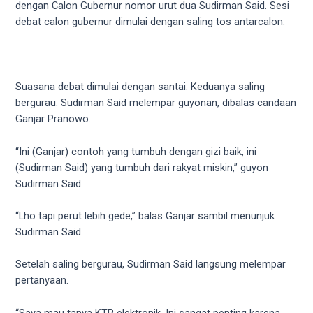
videos
dengan Calon Gubernur nomor urut dua Sudirman Said. Sesi
to
debat calon gubernur dimulai dengan saling tos antarcalon.
our
website
in
several
Suasana debat dimulai dengan santai. Keduanya saling
different
bergurau. Sudirman Said melempar guyonan, dibalas candaan
formats.
Ganjar Pranowo.
18tube
Every
“Ini (Ganjar) contoh yang tumbuh dengan gizi baik, ini
porn
(Sudirman Said) yang tumbuh dari rakyat miskin,” guyon
video
Sudirman Said.
you
upload
“Lho tapi perut lebih gede,” balas Ganjar sambil menunjuk
will
Sudirman Said.
be
processed
Setelah saling bergurau, Sudirman Said langsung melempar
in
pertanyaan.
up
to
“Saya mau tanya KTP elektronik. Ini sangat penting karena