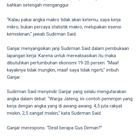
porn
bahkan setengah menganggur.
videos
in
“Kalau pakai angka makro tidak akan ketemu, saya kerja
their
mikro, bukan percaya statistik makro, melupakan esensi
corresponding
kemiskinan,” jawab Sudirman Said.
sections
on
Ganjar menyangsikan janji Sudirman Said dalam pembukaan
our
lapangan kerja. Karena untuk merealisasikan itu maka
website.
dibutuhkan pertumbuhan ekonomi 19-20 persen. “Maaf
Watching
kayaknya tidak mungkin, maaf saya tidak ngerti,” imbuh
porn
Ganjar.
videos
is
Sudirman Said menyindir Ganjar yang selalu mengutarakan
completely
angka dalam debat. “Warga Jateng, ini contoh pemimpin yang
free!
kerja dengan angka yang di awang-awang. 4,5 juta rakyat
miskin, 2,5 sangat miskin,” kata Sudirman Said.
Ganjar merespons. “Desil berapa Gus Dirman?”