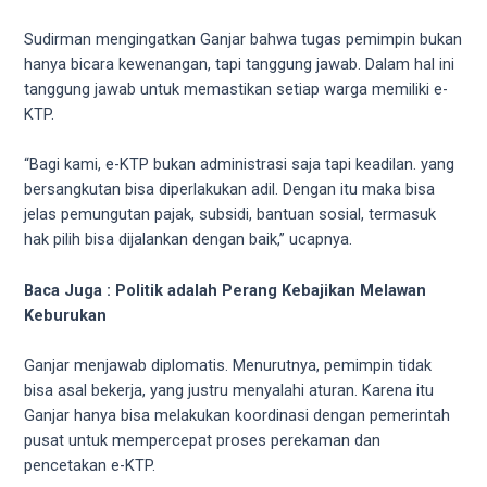
18Tube.tv
you’ll
Sudirman mengingatkan Ganjar bahwa tugas pemimpin bukan
also
hanya bicara kewenangan, tapi tanggung jawab. Dalam hal ini
find
tanggung jawab untuk memastikan setiap warga memiliki e-
exclusive
KTP.
porn
productions
“Bagi kami, e-KTP bukan administrasi saja tapi keadilan. yang
shot
bersangkutan bisa diperlakukan adil. Dengan itu maka bisa
by
jelas pemungutan pajak, subsidi, bantuan sosial, termasuk
ourselves.
hak pilih bisa dijalankan dengan baik,” ucapnya.
Surf
around
Baca Juga : Politik adalah Perang Kebajikan Melawan
each
Keburukan
of
our
Ganjar menjawab diplomatis. Menurutnya, pemimpin tidak
categorized
bisa asal bekerja, yang justru menyalahi aturan. Karena itu
sex
Ganjar hanya bisa melakukan koordinasi dengan pemerintah
sections
pusat untuk mempercepat proses perekaman dan
and
pencetakan e-KTP.
choose