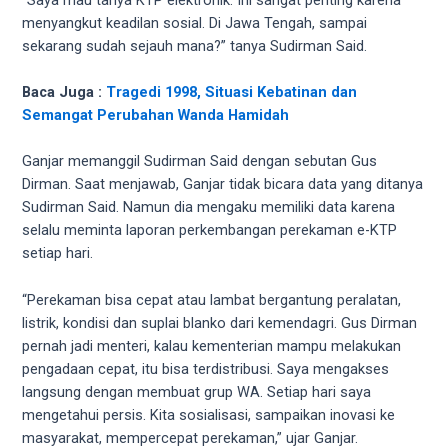
5
menyangkut keadilan sosial. Di Jawa Tengah, sampai
working
sekarang sudah sejauh mana?” tanya Sudirman Said.
days.
You
Baca Juga :
Tragedi 1998, Situasi Kebatinan dan
can
Semangat Perubahan Wanda Hamidah
also
use
Ganjar memanggil Sudirman Said dengan sebutan Gus
our
Dirman. Saat menjawab, Ganjar tidak bicara data yang ditanya
embed
Sudirman Said. Namun dia mengaku memiliki data karena
code
selalu meminta laporan perkembangan perekaman e-KTP
to
setiap hari.
share
our
“Perekaman bisa cepat atau lambat bergantung peralatan,
porn
listrik, kondisi dan suplai blanko dari kemendagri. Gus Dirman
videos
pernah jadi menteri, kalau kementerian mampu melakukan
on
pengadaan cepat, itu bisa terdistribusi. Saya mengakses
other
langsung dengan membuat grup WA. Setiap hari saya
websites.
mengetahui persis. Kita sosialisasi, sampaikan inovasi ke
On
masyarakat, mempercepat perekaman,” ujar Ganjar.