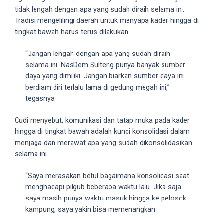
tidak lengah dengan apa yang sudah diraih selama ini.
5
Tradisi mengelilingi daerah untuk menyapa kader hingga di
working
tingkat bawah harus terus dilakukan.
days.
You
“Jangan lengah dengan apa yang sudah diraih
can
selama ini. NasDem Sulteng punya banyak sumber
also
daya yang dimiliki. Jangan biarkan sumber daya ini
use
berdiam diri terlalu lama di gedung megah ini,”
our
tegasnya.
embed
code
Cudi menyebut, komunikasi dan tatap muka pada kader
to
hingga di tingkat bawah adalah kunci konsolidasi dalam
share
menjaga dan merawat apa yang sudah dikonsolidasikan
our
selama ini.
porn
videos
“Saya merasakan betul bagaimana konsolidasi saat
on
menghadapi pilgub beberapa waktu lalu. Jika saja
other
saya masih punya waktu masuk hingga ke pelosok
websites.
kampung, saya yakin bisa memenangkan
On