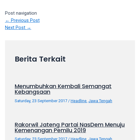
your
Post navigation
favorite
←
Previous Post
one:
Next Post
→
amateur
porn
videos,
anal,
Berita Terkait
big
ass,
blonde,
brunette,
Menumbuhkan Kembali Semangat
etc.
Kebangsaan
You
will
Saturday, 23 September 2017
/
Headline
,
Jawa Tengah
also
find
gay
Rakorwil Jateng Partai NasDem Menuju
and
Kemenangan Pemilu 2019
transsexual
Saturday, 23 September 2017
/
Headline
,
Jawa Tengah