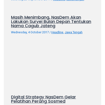
porn
videos
in
Masih Menimbang, NasDem Akan
their
Lakukan Survei Bulan Depan Tentukan
corresponding
Nama Cagub Jateng
sections
Wednesday, 4 October 2017
/
Headline
,
Jawa Tengah
on
our
website.
Watching
porn
videos
is
completely
free!
Digital Strategy NasDem Gelar
Pelatihan Perang Sosmed