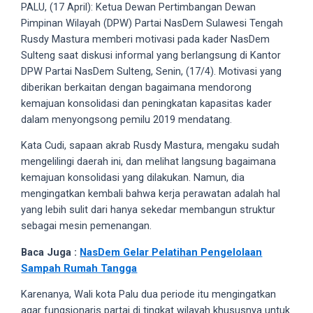
videos
PALU, (17 April): Ketua Dewan Pertimbangan Dewan
to
Pimpinan Wilayah (DPW) Partai NasDem Sulawesi Tengah
our
Rusdy Mastura memberi motivasi pada kader NasDem
website
Sulteng saat diskusi informal yang berlangsung di Kantor
in
DPW Partai NasDem Sulteng, Senin, (17/4). Motivasi yang
several
diberikan berkaitan dengan bagaimana mendorong
different
kemajuan konsolidasi dan peningkatan kapasitas kader
formats.
dalam menyongsong pemilu 2019 mendatang.
18tube
Kata Cudi, sapaan akrab Rusdy Mastura, mengaku sudah
Every
mengelilingi daerah ini, dan melihat langsung bagaimana
porn
kemajuan konsolidasi yang dilakukan. Namun, dia
video
mengingatkan kembali bahwa kerja perawatan adalah hal
you
yang lebih sulit dari hanya sekedar membangun struktur
upload
sebagai mesin pemenangan.
will
be
Baca Juga :
NasDem Gelar Pelatihan Pengelolaan
processed
Sampah Rumah Tangga
in
Karenanya, Wali kota Palu dua periode itu mengingatkan
up
agar fungsionaris partai di tingkat wilayah khususnya untuk
to