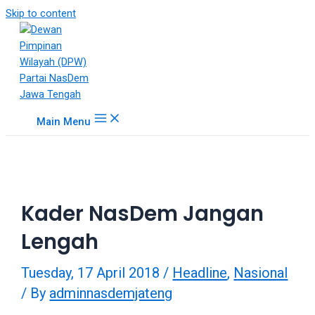
18Tube.tv
Skip to content
is
a
free
hosting
service
for
Main Menu
porn
videos.
You
can
create
Kader NasDem Jangan
your
verified
Lengah
user
account
Tuesday, 17 April 2018
/
Headline
,
Nasional
to
upload
/ By
adminnasdemjateng
porn