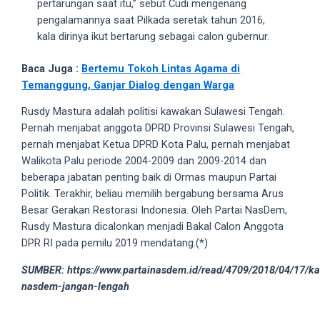
pertarungan saat itu,” sebut Cudi mengenang
18Tube.tv
pengalamannya saat Pilkada seretak tahun 2016,
you’ll
kala dirinya ikut bertarung sebagai calon gubernur.
also
find
Baca Juga :
Bertemu Tokoh Lintas Agama di
exclusive
Temanggung, Ganjar Dialog dengan Warga
porn
productions
Rusdy Mastura adalah politisi kawakan Sulawesi Tengah.
shot
Pernah menjabat anggota DPRD Provinsi Sulawesi Tengah,
by
pernah menjabat Ketua DPRD Kota Palu, pernah menjabat
ourselves.
Walikota Palu periode 2004-2009 dan 2009-2014 dan
Surf
beberapa jabatan penting baik di Ormas maupun Partai
around
Politik. Terakhir, beliau memilih bergabung bersama Arus
each
Besar Gerakan Restorasi Indonesia. Oleh Partai NasDem,
of
Rusdy Mastura dicalonkan menjadi Bakal Calon Anggota
our
DPR RI pada pemilu 2019 mendatang.(*)
categorized
sex
SUMBER: https://www.partainasdem.id/read/4709/2018/04/17/ka
sections
nasdem-jangan-lengah
and
choose