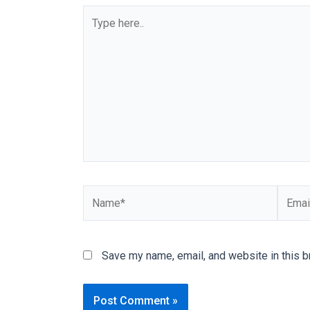
Type
You
here..
will
also
find
gay
and
transsexual
porn
videos
in
their
Name*
Email*
corresponding
sections
on
Save my name, email, and website in this b
our
website.
Watching
porn