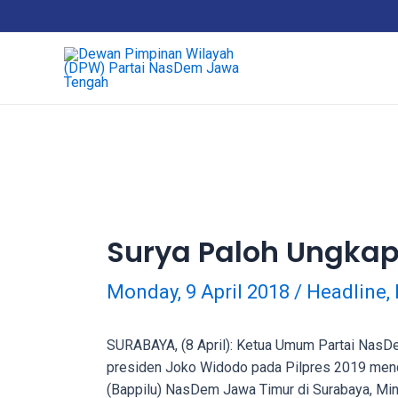
Skip
18Tube.tv
to
is
content
a
free
hosting
service
for
porn
videos.
You
can
Surya Paloh Ungka
create
your
Monday, 9 April 2018
/
Headline
,
verified
user
account
SURABAYA, (8 April): Ketua Umum Partai NasDe
to
presiden Joko Widodo pada Pilpres 2019 me
upload
(Bappilu) NasDem Jawa Timur di Surabaya, Ming