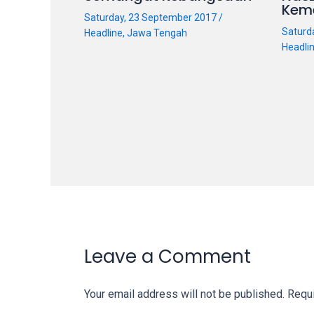
Kem
our
Saturday, 23 September 2017
/
categorized
Saturd
Headline
,
Jawa Tengah
Headli
sex
sections
and
choose
your
favorite
one:
amateur
porn
videos,
anal,
big
Leave a Comment
ass,
blonde,
Your email address will not be published.
Requi
brunette,
etc.