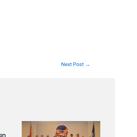
Next Post
→
an