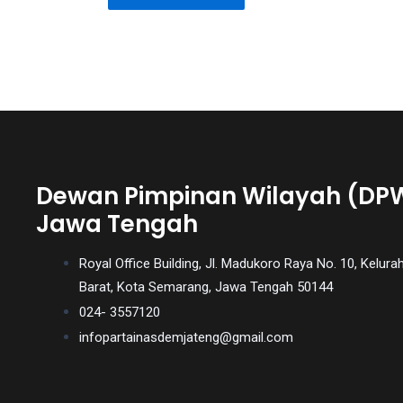
videos
is
completely
free!
Dewan Pimpinan Wilayah (DP
Jawa Tengah
Royal Office Building, Jl. Madukoro Raya No. 10, Kel
Barat, Kota Semarang, Jawa Tengah 50144
024- 3557120
infopartainasdemjateng@gmail.com