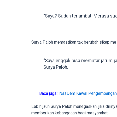
porn
videos
“Saya? Sudah terlambat. Merasa suda
to
our
website
in
Surya Paloh memastikan tak berubah sikap mes
several
different
formats.
“Saya enggak bisa memutar jarum jam
18tube
Surya Paloh.
Every
porn
video
you
Baca juga :
NasDem Kawal Pengembangan P
upload
will
Lebih jauh Surya Paloh menegaskan, jika diriny
be
memberikan kebanggaan bagi masyarakat.
processed