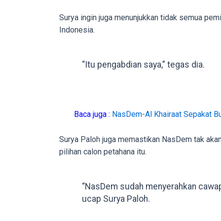
in
Surya ingin juga menunjukkan tidak semua pemim
up
Indonesia.
to
5
working
“Itu pengabdian saya,” tegas dia.
days.
You
can
also
Baca juga :
NasDem-Al Khairaat Sepakat Bu
use
our
Surya Paloh juga memastikan NasDem tak aka
embed
pilihan calon petahana itu.
code
to
share
“NasDem sudah menyerahkan cawapr
our
ucap Surya Paloh.
porn
videos