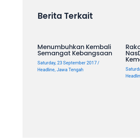
on
Berita Terkait
other
websites.
On
18Tube.tv
you’ll
Menumbuhkan Kembali
Rako
Semangat Kebangsaan
Nas
also
Kem
find
Saturday, 23 September 2017
/
exclusive
Saturd
Headline
,
Jawa Tengah
porn
Headli
productions
shot
by
ourselves.
Surf
around
each
of