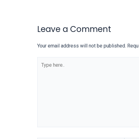
our
categorized
sex
Leave a Comment
sections
and
choose
Your email address will not be published.
Requi
your
favorite
one:
amateur
porn
videos,
anal,
big
ass,
blonde,
brunette,
etc.