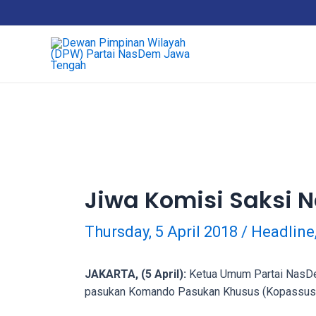
18Tube.tv
is
a
free
hosting
service
for
porn
videos.
You
can
Jiwa Komisi Saksi
create
your
Thursday, 5 April 2018
/
Headline
verified
user
account
JAKARTA, (5 April):
Ketua Umum Partai NasDem
to
pasukan Komando Pasukan Khusus (Kopassus)
upload