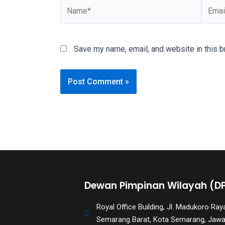
You
will
also
Save my name, email, and website in this b
find
gay
and
transsexual
porn
videos
in
their
corresponding
sections
on
Dewan Pimpinan Wilayah (D
our
website.
Royal Office Building, Jl. Madukoro R
Watching
Semarang Barat, Kota Semarang, Jaw
porn