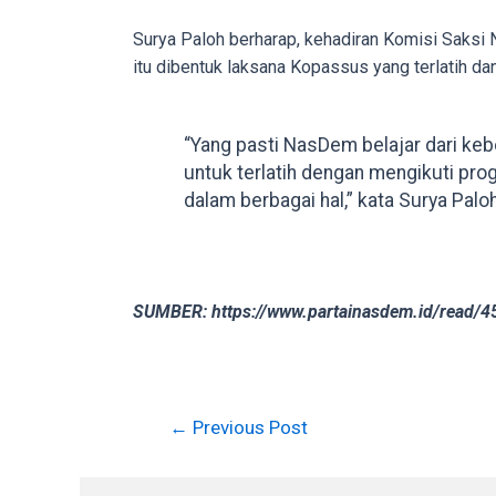
in
Surya Paloh berharap, kehadiran Komisi Saksi 
up
itu dibentuk laksana Kopassus yang terlatih d
to
5
working
“Yang pasti NasDem belajar dari keb
days.
untuk terlatih dengan mengikuti pro
You
dalam berbagai hal,” kata Surya Paloh
can
also
use
our
SUMBER: https://www.partainasdem.id/read/4
embed
code
to
share
←
Previous Post
our
porn
videos