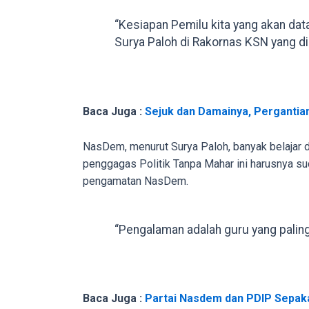
porn
“Kesiapan Pemilu kita yang akan dat
videos
Surya Paloh di Rakornas KSN yang di
to
our
website
in
Baca Juga :
Sejuk dan Damainya, Perganti
several
different
NasDem, menurut Surya Paloh, banyak belajar da
formats.
penggagas Politik Tanpa Mahar ini harusnya su
18tube
pengamatan NasDem.
Every
porn
video
“Pengalaman adalah guru yang paling 
you
upload
will
be
Baca Juga :
Partai Nasdem dan PDIP Sepak
processed