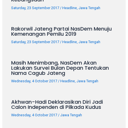
porn
videos
Saturday, 23 September 2017
/
Headline
,
Jawa Tengah
in
their
corresponding
Rakorwil Jateng Partai NasDem Menuju
Kemenangan Pemilu 2019
sections
on
Saturday, 23 September 2017
/
Headline
,
Jawa Tengah
our
website.
Watching
Masih Menimbang, NasDem Akan
porn
Lakukan Survei Bulan Depan Tentukan
Nama Cagub Jateng
videos
is
Wednesday, 4 October 2017
/
Headline
,
Jawa Tengah
completely
free!
Akhwan-Hadi Deklarasikan Diri Jadi
Calon Independen di Pilkada Kudus
Wednesday, 4 October 2017
/
Jawa Tengah