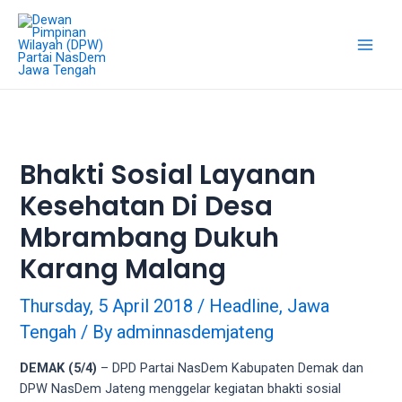
Skip
18Tube.tv
to
is
content
a
Main
free
hosting
Men
service
for
porn
Bhakti Sosial Layanan
videos.
Kesehatan Di Desa
You
can
Mbrambang Dukuh
create
your
Karang Malang
verified
user
Thursday, 5 April 2018
/
Headline
,
Jawa
account
Tengah
/ By
adminnasdemjateng
to
upload
DEMAK (5/4)
– DPD Partai NasDem Kabupaten Demak dan
porn
DPW NasDem Jateng menggelar kegiatan bhakti sosial