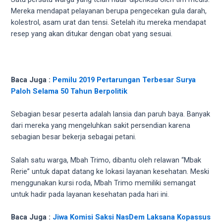
5
Mereka mendapat pelayanan berupa pengecekan gula darah,
working
kolestrol, asam urat dan tensi. Setelah itu mereka mendapat
days.
resep yang akan ditukar dengan obat yang sesuai.
You
can
also
use
Baca Juga :
Pemilu 2019 Pertarungan Terbesar Surya
our
Paloh Selama 50 Tahun Berpolitik
embed
code
Sebagian besar peserta adalah lansia dan paruh baya. Banyak
to
dari mereka yang mengeluhkan sakit persendian karena
share
sebagian besar bekerja sebagai petani.
our
porn
Salah satu warga, Mbah Trimo, dibantu oleh relawan “Mbak
videos
Rerie” untuk dapat datang ke lokasi layanan kesehatan. Meski
on
menggunakan kursi roda, Mbah Trimo memiliki semangat
other
untuk hadir pada layanan kesehatan pada hari ini.
websites.
On
Baca Juga :
Jiwa Komisi Saksi NasDem Laksana Kopassus