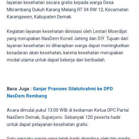
videos
layanan kesehatan secara gratis kepada warga Desa
to
Mbrambang Dukuh Karang Malang RT 04 RW 12, Kecamatan
our
Karangawen, Kabupaten Demak.
website
in
Kegiatan layanan kesehatan diinisiasi oleh Lestari Moerdijat
several
yang merupakan NasDem Korwil Jateng dan DIY. Tujuan dari
different
layanan kesehatan ini diharapkan warga dapat meningkatkan
formats.
kesadaran akan kesehatan, karena kesehatan merupakan
18tube
modal utama untuk dapat bekerja dan beribadah.
Every
porn
video
you
Baca Juga :
Ganjar Pranowo Silatuhrahmi ke DPD
upload
NasDem Rembang
will
be
Acara dimulai pukul 13.00 WIB di kediaman Ketua DPC Partai
processed
NasDem Demak, Suparjono. Sebanyak 120 peserta hadir
in
untuk dapat pelayanan kesehatan gratis.
up
to
Satu persatu warga yang telah hadir diperiksa oleh tim medis.