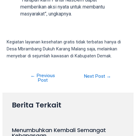
your
memberikan aksi nyata untuk membantu
favorite
masyarakat”, ungkapnya.
one:
amateur
porn
videos,
Kegiatan layanan kesehatan gratis tidak terbatas hanya di
anal,
Desa Mbrambang Dukuh Karang Malang saja, melainkan
big
menyebar di sejumlah kawasan di Kabupaten Demak.
ass,
blonde,
brunette,
←
Previous
Post
Next Post
→
Post
etc.
navigation
You
will
also
Berita Terkait
find
gay
and
Menumbuhkan Kembali Semangat
transsexual
Kebangsaan