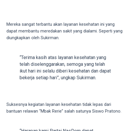
18Tube.tv
you’ll
also
find
Mereka sangat terbantu akan layanan kesehatan ini yang
exclusive
dapat membantu meredakan sakit yang dialami. Seperti yang
porn
diungkapkan oleh Sukirman.
productions
shot
by
“Terima kasih atas layanan kesehatan yang
ourselves.
telah diselenggarakan, semoga yang telah
Surf
ikut hari ini selalu diberi kesehatan dan dapat
around
bekerja setiap hari”, ungkap Sukirman.
each
of
our
categorized
Suksesnya kegiatan layanan kesehatan tidak lepas dari
sex
bantuan relawan “Mbak Rerie” salah satunya Siswo Pratono.
sections
and
choose
“Harapan kami Partai NasDem dapat