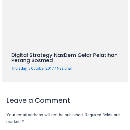
porn
videos
in
their
corresponding
sections
on
our
website.
Digital Strategy NasDem Gelar Pelatihan
Perang Sosmed
Watching
porn
Thursday, 5 October 2017
/
Nasional
videos
is
completely
free!
Leave a Comment
Your email address will not be published.
Required fields are
marked
*