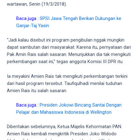
5
wartawan, Senin (19/3/2018).
working
days.
Baca juga :
SPSI Jawa Tengah Berikan Dukungan ke
You
Ganjar-Taj Yasin
can
also
“Jadi kalau disebut ini program pengibulan nggak mungkin
use
dapat sambutan dari masyarakat. Karena itu, pernyataan dari
our
Pak Amin Rais salah sasaran. Menunjukkan dia tak mengikuti
embed
perkembangan saat ini,” tegas anggota Komisi III DPR itu.
code
to
Ia meyakini Amien Rais tak mengikuti perkembangan terkini
share
dari hasil program tersebut. Taufiqulhadi menilai tuduhan
our
Amien Rais itu salah sasaran.
porn
videos
Baca juga :
Presiden Jokowi Bincang Santai Dengan
on
Pelajar dan Mahasiswa Indonesia di Wellington
other
websites.
Diberitakan sebelumnya, Ketua Majelis Kehormatan PAN
On
Amien Rais kembali mengkritik Presiden Joko Widodo