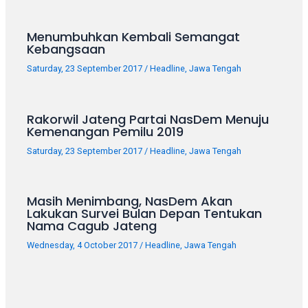
your
favorite
Menumbuhkan Kembali Semangat
one:
Kebangsaan
amateur
Saturday, 23 September 2017
/
Headline
,
Jawa Tengah
porn
videos,
anal,
Rakorwil Jateng Partai NasDem Menuju
big
Kemenangan Pemilu 2019
ass,
blonde,
Saturday, 23 September 2017
/
Headline
,
Jawa Tengah
brunette,
etc.
Masih Menimbang, NasDem Akan
You
Lakukan Survei Bulan Depan Tentukan
will
Nama Cagub Jateng
also
Wednesday, 4 October 2017
/
Headline
,
Jawa Tengah
find
gay
and
transsexual