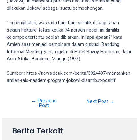
18Tube.tv
(Jokowi). Ia menyebut program bagi-bagi sertifikat yang
you’ll
dilakukan Jokowi sebagai suatu pembohongan.
also
find
“Ini pengibulan, waspada bagi-bagi sertifikat, bagi tanah
exclusive
sekian hektare, tetapi ketika 74 persen negeri ini dimiliki
porn
kelompok tertentu seolah dibiarkan. Ini apa-apaan?” kata
productions
Amien saat menjadi pembicara dalam diskusi ‘Bandung
shot
Informal Meeting’ yang digelar di Hotel Savoy Homman, Jalan
by
Asia-Afrika, Bandung, Minggu (18/3).
ourselves.
Surf
Sumber : https://news.detik.com/berita/3924407/mentahkan-
around
amien-rais-nasdem-program-jokowi-disambut-positif
each
of
←
Previous
our
Next Post
→
Post
categorized
sex
sections
Berita Terkait
and
choose