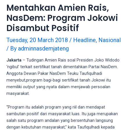
videos
Mentahkan Amien Rais,
to
our
NasDem: Program Jokowi
website
Disambut Positif
in
several
Tuesday, 20 March 2018
/
Headline
,
Nasional
different
formats.
/ By
adminnasdemjateng
18tube
Every
Jakarta
– Tudingan Amien Rais soal Presiden Joko Widodo
porn
‘ngibul’ terkait sertifikat tanah dimentahkan Partai NasDem.
video
Anggota Dewan Pakar NasDem Teuku Taufiqulhadi
you
menyebut,program bagi-bagi sertifikat tanah Jokowi itu
upload
memiliki
output
yang nyata dalam menjawab persoalan
will
masyarakat.
be
processed
“Program itu adalah program yang riil dan mendapat
in
sambutan positif dari masyarakat luas. Itu juga merupakan
up
salah satu program andalan yang bersentuhan langsung
to
dengan kebutuhan masyarakat,” kata Taufiqulhadi kepada