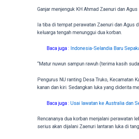
porn
Ganjar menjenguk KH Ahmad Zaenuri dan Agus 
videos
to
Ia tiba di tempat perawatan Zaenuri dan Agus d
our
keluarga tengah menunggui dua korban.
website
in
Baca juga :
Indonesia-Selandia Baru Sepak
several
different
“Matur nuwun sampun rawuh (terima kasih sudah
formats.
18tube
Pengurus NU ranting Desa Truko, Kecamatan Kang
Every
kanan dan kiri. Sedangkan luka yang diderita me
porn
video
Baca juga :
Usai lawatan ke Australia dan S
you
upload
Rencananya dua korban menjalani perawatan lebih
will
serius akan dijalani Zaenuri lantaran luka di t
be
processed