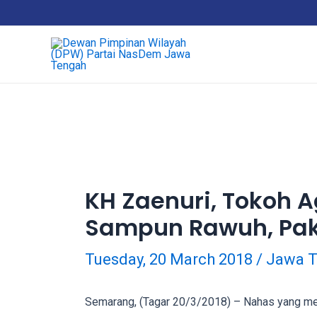
Skip
18Tube.tv
to
is
content
a
free
hosting
service
for
porn
videos.
You
can
KH Zaenuri, Tokoh 
create
Sampun Rawuh, Pa
your
verified
user
Tuesday, 20 March 2018
/
Jawa 
account
to
Semarang, (Tagar 20/3/2018) – Nahas yang me
upload