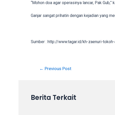
“Mohon doa agar operasinya lancar, Pak Gub,” k
in
up
Ganjar sangat prihatin dengan kejadian yang me
to
5
working
days.
Sumber : http://www.tagar.id/kh-zaenuri-tok
You
can
also
use
Post
←
Previous Post
our
navigation
embed
code
to
share
Berita Terkait
our
porn
videos