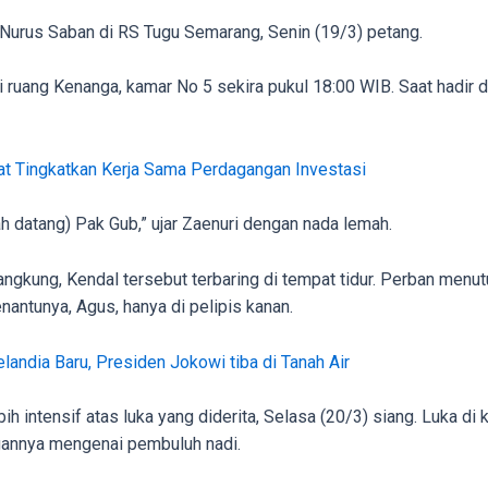
Nurus Saban di RS Tugu Semarang, Senin (19/3) petang.
i ruang Kenanga, kamar No 5 sekira pukul 18:00 WIB. Saat hadir 
at Tingkatkan Kerja Sama Perdagangan Investasi
 datang) Pak Gub,” ujar Zaenuri dengan nada lemah.
kung, Kendal tersebut terbaring di tempat tidur. Perban menutup
nantunya, Agus, hanya di pelipis kanan.
elandia Baru, Presiden Jokowi tiba di Tanah Air
 intensif atas luka yang diderita, Selasa (20/3) siang. Luka di k
angannya mengenai pembuluh nadi.