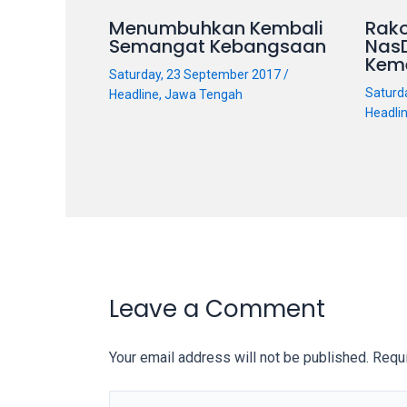
on
Menumbuhkan Kembali
Rako
other
Semangat Kebangsaan
Nas
Kem
websites.
Saturday, 23 September 2017
/
On
Saturd
Headline
,
Jawa Tengah
18Tube.tv
Headli
you’ll
also
find
exclusive
porn
productions
shot
by
Leave a Comment
ourselves.
Surf
Your email address will not be published.
Requi
around
each
Type
of