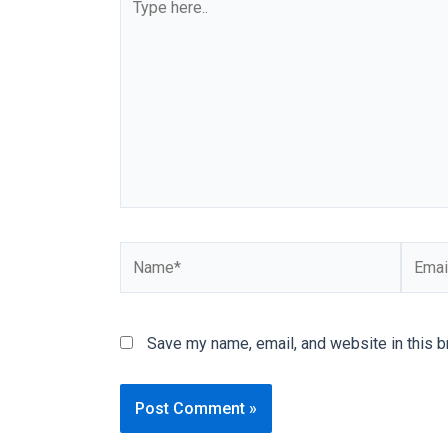
here..
our
categorized
sex
sections
and
choose
your
favorite
one:
amateur
Name*
Email*
porn
videos,
anal,
Save my name, email, and website in this b
big
ass,
blonde,
brunette,
etc.