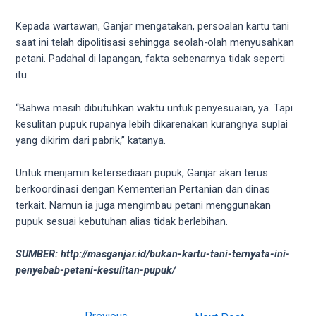
your
favorite
Kepada wartawan, Ganjar mengatakan, persoalan kartu tani
one:
saat ini telah dipolitisasi sehingga seolah-olah menyusahkan
amateur
petani. Padahal di lapangan, fakta sebenarnya tidak seperti
porn
itu.
videos,
anal,
“Bahwa masih dibutuhkan waktu untuk penyesuaian, ya. Tapi
big
kesulitan pupuk rupanya lebih dikarenakan kurangnya suplai
ass,
yang dikirim dari pabrik,” katanya.
blonde,
brunette,
Untuk menjamin ketersediaan pupuk, Ganjar akan terus
etc.
berkoordinasi dengan Kementerian Pertanian dan dinas
You
terkait. Namun ia juga mengimbau petani menggunakan
will
pupuk sesuai kebutuhan alias tidak berlebihan.
also
find
SUMBER: http://masganjar.id/bukan-kartu-tani-ternyata-ini-
gay
penyebab-petani-kesulitan-pupuk/
and
transsexual