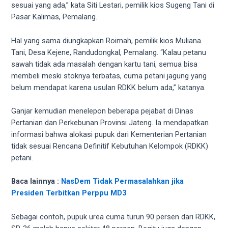
sesuai yang ada,” kata Siti Lestari, pemilik kios Sugeng Tani di
5
Pasar Kalimas, Pemalang.
working
days.
Hal yang sama diungkapkan Roimah, pemilik kios Muliana
You
Tani, Desa Kejene, Randudongkal, Pemalang. “Kalau petanu
can
sawah tidak ada masalah dengan kartu tani, semua bisa
also
membeli meski stoknya terbatas, cuma petani jagung yang
use
belum mendapat karena usulan RDKK belum ada,” katanya.
our
embed
Ganjar kemudian menelepon beberapa pejabat di Dinas
code
Pertanian dan Perkebunan Provinsi Jateng. Ia mendapatkan
to
informasi bahwa alokasi pupuk dari Kementerian Pertanian
share
tidak sesuai Rencana Definitif Kebutuhan Kelompok (RDKK)
our
petani.
porn
videos
Baca lainnya :
NasDem Tidak Permasalahkan jika
on
Presiden Terbitkan Perppu MD3
other
websites.
Sebagai contoh, pupuk urea cuma turun 90 persen dari RDKK,
On