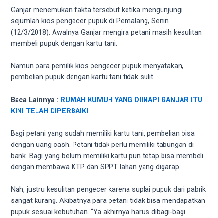
videos
Ganjar menemukan fakta tersebut ketika mengunjungi
to
sejumlah kios pengecer pupuk di Pemalang, Senin
our
(12/3/2018). Awalnya Ganjar mengira petani masih kesulitan
website
membeli pupuk dengan kartu tani.
in
several
Namun para pemilik kios pengecer pupuk menyatakan,
different
pembelian pupuk dengan kartu tani tidak sulit.
formats.
18tube
Baca Lainnya :
RUMAH KUMUH YANG DIINAPI GANJAR ITU
Every
KINI TELAH DIPERBAIKI
porn
video
Bagi petani yang sudah memiliki kartu tani, pembelian bisa
you
dengan uang cash. Petani tidak perlu memiliki tabungan di
upload
bank. Bagi yang belum memiliki kartu pun tetap bisa membeli
will
dengan membawa KTP dan SPPT lahan yang digarap.
be
processed
Nah, justru kesulitan pengecer karena suplai pupuk dari pabrik
in
sangat kurang. Akibatnya para petani tidak bisa mendapatkan
up
pupuk sesuai kebutuhan. “Ya akhirnya harus dibagi-bagi
to