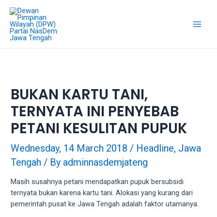
Skip
18Tube.tv
to
is
content
a
Main
free
hosting
Men
service
for
porn
BUKAN KARTU TANI,
videos.
TERNYATA INI PENYEBAB
You
can
PETANI KESULITAN PUPUK
create
your
Wednesday, 14 March 2018
/
Headline
,
Jawa
verified
Tengah
/ By
adminnasdemjateng
user
account
Masih susahnya petani mendapatkan pupuk bersubsidi
to
ternyata bukan karena kartu tani. Alokasi yang kurang dari
upload
pemerintah pusat ke Jawa Tengah adalah faktor utamanya.
porn