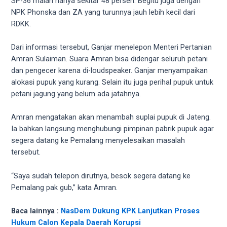
SP-36 malah hanya sekitar 48 persen. Begitu juga dengan
18Tube.tv
NPK Phonska dan ZA yang turunnya jauh lebih kecil dari
you’ll
RDKK.
also
find
Dari informasi tersebut, Ganjar menelepon Menteri Pertanian
exclusive
Amran Sulaiman. Suara Amran bisa didengar seluruh petani
porn
dan pengecer karena di-loudspeaker. Ganjar menyampaikan
productions
alokasi pupuk yang kurang. Selain itu juga perihal pupuk untuk
shot
petani jagung yang belum ada jatahnya.
by
ourselves.
Surf
Amran mengatakan akan menambah suplai pupuk di Jateng.
around
Ia bahkan langsung menghubungi pimpinan pabrik pupuk agar
each
segera datang ke Pemalang menyelesaikan masalah
of
tersebut.
our
categorized
“Saya sudah telepon dirutnya, besok segera datang ke
sex
Pemalang pak gub,” kata Amran.
sections
and
Baca lainnya :
NasDem Dukung KPK Lanjutkan Proses
choose
Hukum Calon Kepala Daerah Korupsi