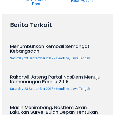
←
Previous
Post
porn
Next Post
→
Post
navigation
videos
in
their
Berita Terkait
corresponding
sections
on
our
Menumbuhkan Kembali Semangat
website.
Kebangsaan
Watching
Saturday, 23 September 2017
/
Headline
,
Jawa Tengah
porn
videos
is
Rakorwil Jateng Partai NasDem Menuju
completely
Kemenangan Pemilu 2019
free!
Saturday, 23 September 2017
/
Headline
,
Jawa Tengah
Masih Menimbang, NasDem Akan
Lakukan Survei Bulan Depan Tentukan