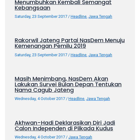
Menumbuhkan Kembali Semangat
porn
Kebangsaan
videos
Saturday, 23 September 2017
/
Headline
,
Jawa Tengah
in
their
corresponding
sections
Rakorwil Jateng Partai NasDem Menuju
Kemenangan Pemilu 2019
on
our
Saturday, 23 September 2017
/
Headline
,
Jawa Tengah
website.
Watching
porn
Masih Menimbang, NasDem Akan
videos
Lakukan Survei Bulan Depan Tentukan
Nama Cagub Jateng
is
completely
Wednesday, 4 October 2017
/
Headline
,
Jawa Tengah
free!
Akhwan-Hadi Deklarasikan Diri Jadi
Calon Independen di Pilkada Kudus
Wednesday, 4 October 2017
/
Jawa Tengah