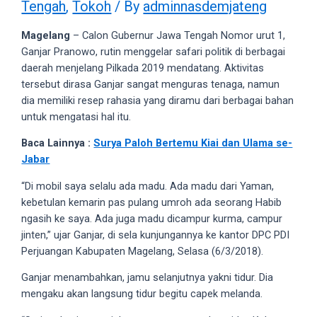
Tengah
,
Tokoh
/ By
adminnasdemjateng
videos
to
Magelang
– Calon Gubernur Jawa Tengah Nomor urut 1,
our
Ganjar Pranowo, rutin menggelar safari politik di berbagai
website
daerah menjelang Pilkada 2019 mendatang. Aktivitas
in
tersebut dirasa Ganjar sangat menguras tenaga, namun
several
dia memiliki resep rahasia yang diramu dari berbagai bahan
different
untuk mengatasi hal itu.
formats.
18tube
Baca Lainnya :
Surya Paloh Bertemu Kiai dan Ulama se-
Every
Jabar
porn
video
“Di mobil saya selalu ada madu. Ada madu dari Yaman,
you
kebetulan kemarin pas pulang umroh ada seorang Habib
upload
ngasih ke saya. Ada juga madu dicampur kurma, campur
will
jinten,” ujar Ganjar, di sela kunjungannya ke kantor DPC PDI
be
Perjuangan Kabupaten Magelang, Selasa (6/3/2018).
processed
Ganjar menambahkan, jamu selanjutnya yakni tidur. Dia
in
mengaku akan langsung tidur begitu capek melanda.
up
to