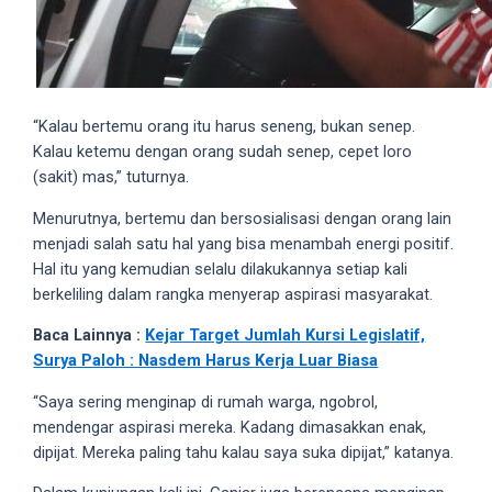
18Tube.tv
you’ll
also
find
exclusive
“Kalau bertemu orang itu harus seneng, bukan senep.
porn
Kalau ketemu dengan orang sudah senep, cepet loro
productions
(sakit) mas,” tuturnya.
shot
by
Menurutnya, bertemu dan bersosialisasi dengan orang lain
ourselves.
menjadi salah satu hal yang bisa menambah energi positif.
Surf
Hal itu yang kemudian selalu dilakukannya setiap kali
around
berkeliling dalam rangka menyerap aspirasi masyarakat.
each
Baca Lainnya :
Kejar Target Jumlah Kursi Legislatif,
of
Surya Paloh : Nasdem Harus Kerja Luar Biasa
our
categorized
“Saya sering menginap di rumah warga, ngobrol,
sex
mendengar aspirasi mereka. Kadang dimasakkan enak,
sections
dipijat. Mereka paling tahu kalau saya suka dipijat,” katanya.
and
choose