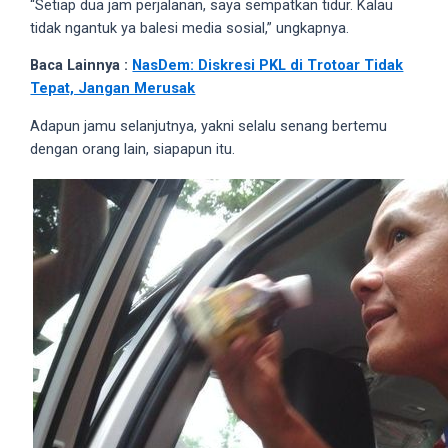
“Setiap dua jam perjalanan, saya sempatkan tidur. Kalau
5
tidak ngantuk ya balesi media sosial,” ungkapnya.
working
Baca Lainnya :
NasDem: Diskresi PKL di Trotoar Tidak
days.
Tepat, Jangan Merusak
You
can
Adapun jamu selanjutnya, yakni selalu senang bertemu
also
dengan orang lain, siapapun itu.
use
our
embed
code
to
share
our
porn
videos
on
other
websites.
On