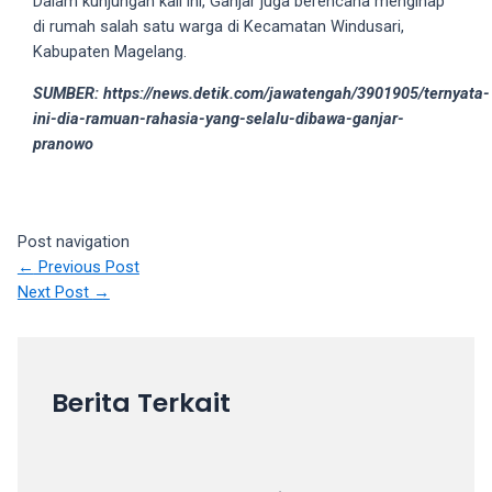
Dalam kunjungan kali ini, Ganjar juga berencana menginap
your
di rumah salah satu warga di Kecamatan Windusari,
favorite
Kabupaten Magelang.
one:
SUMBER: https://news.detik.com/jawatengah/3901905/ternyata-
amateur
ini-dia-ramuan-rahasia-yang-selalu-dibawa-ganjar-
porn
pranowo
videos,
anal,
big
ass,
Post navigation
blonde,
←
Previous Post
brunette,
Next Post
→
etc.
You
will
also
Berita Terkait
find
gay
and
transsexual