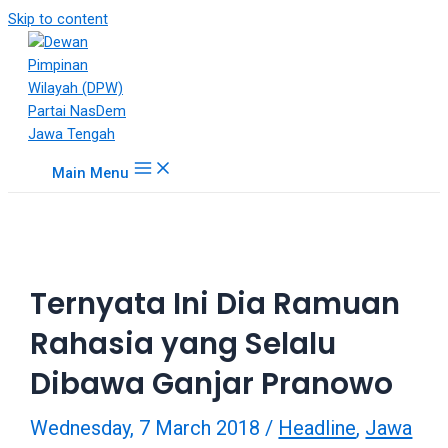
18Tube.tv
Skip to content
is
a
free
hosting
service
for
Main Menu
porn
videos.
You
can
create
Ternyata Ini Dia Ramuan
your
verified
Rahasia yang Selalu
user
account
Dibawa Ganjar Pranowo
to
upload
Wednesday, 7 March 2018
/
Headline
,
Jawa
porn