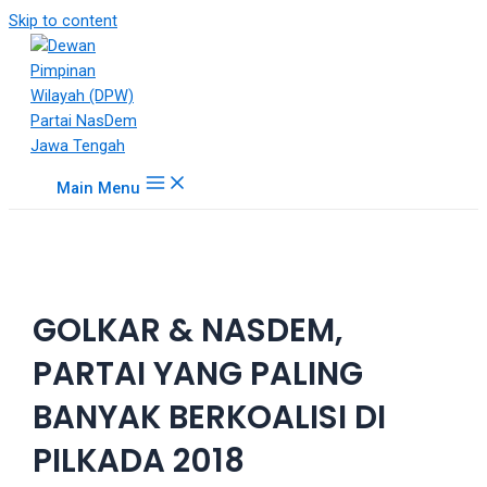
18Tube.tv
Skip to content
is
a
free
hosting
service
for
Main Menu
porn
videos.
You
can
create
GOLKAR & NASDEM,
your
verified
PARTAI YANG PALING
user
account
BANYAK BERKOALISI DI
to
upload
PILKADA 2018
porn