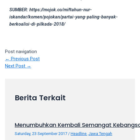
your
SUMBER: https://mojok.co/miftahun-nur-
favorite
iskandar/komen/pojokan/partai-yang-paling-banyak-
one:
berkoalisi-di-pilkada-2018/
amateur
porn
videos,
anal,
Post navigation
big
←
Previous Post
ass,
Next Post
→
blonde,
brunette,
etc.
You
Berita Terkait
will
also
find
gay
Menumbuhkan Kembali Semangat Kebangs
and
Saturday, 23 September 2017
/
Headline
,
Jawa Tengah
transsexual