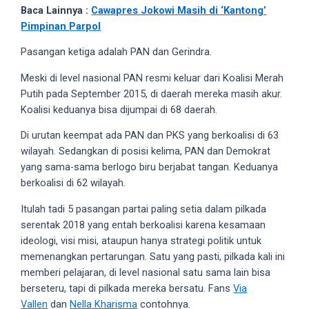
18Tube.tv
Baca Lainnya :
Cawapres Jokowi Masih di ‘Kantong’
you’ll
Pimpinan Parpol
also
Pasangan ketiga adalah PAN dan Gerindra.
find
exclusive
Meski di level nasional PAN resmi keluar dari Koalisi Merah
porn
Putih pada September 2015, di daerah mereka masih akur.
productions
Koalisi keduanya bisa dijumpai di 68 daerah.
shot
by
Di urutan keempat ada PAN dan PKS yang berkoalisi di 63
ourselves.
wilayah. Sedangkan di posisi kelima, PAN dan Demokrat
Surf
yang sama-sama berlogo biru berjabat tangan. Keduanya
around
berkoalisi di 62 wilayah.
each
Itulah tadi 5 pasangan partai paling setia dalam pilkada
of
serentak 2018 yang entah berkoalisi karena kesamaan
our
ideologi, visi misi, ataupun hanya strategi politik untuk
categorized
memenangkan pertarungan. Satu yang pasti, pilkada kali ini
sex
memberi pelajaran, di level nasional satu sama lain bisa
sections
berseteru, tapi di pilkada mereka bersatu. Fans
Via
and
Vallen
dan
Nella Kharisma
contohnya.
choose