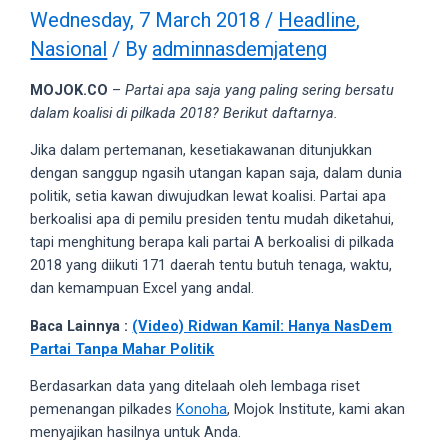
videos
Wednesday, 7 March 2018
/
Headline
,
to
Nasional
/ By
adminnasdemjateng
our
website
MOJOK.CO
–
Partai apa saja yang paling sering bersatu
in
dalam koalisi di pilkada 2018? Berikut daftarnya.
several
different
Jika dalam pertemanan, kesetiakawanan ditunjukkan
formats.
dengan sanggup ngasih utangan kapan saja, dalam dunia
18tube
politik, setia kawan diwujudkan lewat koalisi. Partai apa
Every
berkoalisi apa di pemilu presiden tentu mudah diketahui,
porn
tapi menghitung berapa kali partai A berkoalisi di pilkada
video
2018 yang diikuti 171 daerah tentu butuh tenaga, waktu,
you
dan kemampuan Excel yang andal.
upload
Baca Lainnya :
(Video) Ridwan Kamil: Hanya NasDem
will
Partai Tanpa Mahar Politik
be
processed
Berdasarkan data yang ditelaah oleh lembaga riset
in
pemenangan pilkades
Konoha
, Mojok Institute, kami akan
up
menyajikan hasilnya untuk Anda.
to