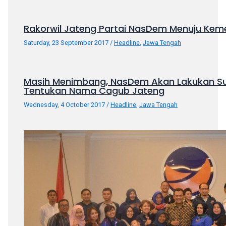
porn
videos
Rakorwil Jateng Partai NasDem Menuju Kem
in
their
Saturday, 23 September 2017
/
Headline
,
Jawa Tengah
corresponding
sections
on
Masih Menimbang, NasDem Akan Lakukan Su
our
Tentukan Nama Cagub Jateng
website.
Wednesday, 4 October 2017
/
Headline
,
Jawa Tengah
Watching
porn
videos
is
completely
free!