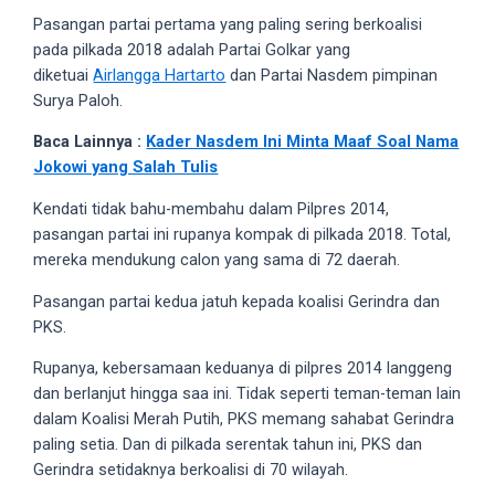
5
Pasangan partai pertama yang paling sering berkoalisi
working
pada pilkada 2018 adalah Partai Golkar yang
days.
diketuai
Airlangga Hartarto
dan Partai Nasdem pimpinan
You
Surya Paloh.
can
Baca Lainnya :
Kader Nasdem Ini Minta Maaf Soal Nama
also
Jokowi yang Salah Tulis
use
our
Kendati tidak bahu-membahu dalam Pilpres 2014,
embed
pasangan partai ini rupanya kompak di pilkada 2018. Total,
code
mereka mendukung calon yang sama di 72 daerah.
to
Pasangan partai kedua jatuh kepada koalisi Gerindra dan
share
PKS.
our
porn
Rupanya, kebersamaan keduanya di pilpres 2014 langgeng
videos
dan berlanjut hingga saa ini. Tidak seperti teman-teman lain
on
dalam Koalisi Merah Putih, PKS memang sahabat Gerindra
other
paling setia. Dan di pilkada serentak tahun ini, PKS dan
websites.
Gerindra setidaknya berkoalisi di 70 wilayah.
On