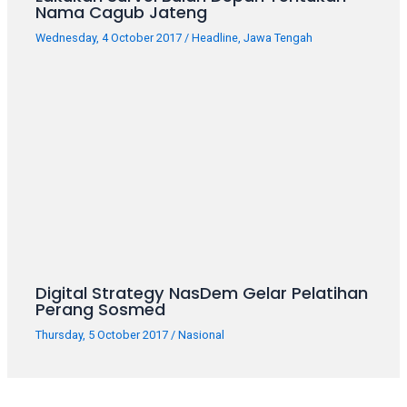
Nama Cagub Jateng
your
favorite
Wednesday, 4 October 2017
/
Headline
,
Jawa Tengah
one:
amateur
porn
videos,
anal,
big
ass,
blonde,
brunette,
etc.
You
will
Digital Strategy NasDem Gelar Pelatihan
also
Perang Sosmed
find
Thursday, 5 October 2017
/
Nasional
gay
and
transsexual