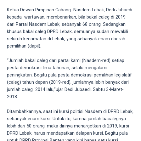
videos
to
Ketua Dewan Pimpinan Cabang Nasdem Lebak, Dedi Jubaedi
our
kepada wartawan, membenarkan, bila bakal caleg di 2019
website
dari Partai Nasdem Lebak, sebanyak 68 orang. Sedangkan
in
khusus bakal caleg DPRD Lebak, semuanya sudah mewakili
several
seluruh kecamatan di Lebak, yang sebanyak enam daerah
different
pemilihan (dapil).
formats.
18tube
“Jumlah bakal caleg dari partai kami (Nasdem-red) setiap
Every
pesta demokrasi lima tahunan, selalu mengalami
porn
peningkatan. Begitu pula pesta demokrasi pemilihan legislatif
video
(caleg) tahun depan (2019-red), jumlahnya lebih banyak dari
you
jumlah caleg 2014 lalu,”ujar Dedi Jubaedi, Sabtu 3-Maret-
upload
2018.
will
be
Ditambahkannya, saat ini kursi politisi Nasdem di DPRD Lebak,
processed
sebanyak enam kursi. Untuk itu, karena jumlah bacalegnya
in
lebih dari 50 orang, maka dirinya menargetkan di 2019, kursi
up
DPRD Lebak, harus mendapatkan delapan kursi. Begitu pula
to
untuk DPRD Provinsi Banten yang kini hanya satu kursi,