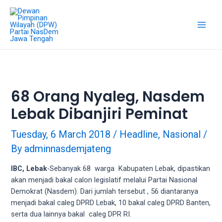
18Tube.tv
is
a
free
hosting
service
for
porn
68 Orang Nyaleg, Nasdem
videos.
Lebak Dibanjiri Peminat
You
can
create
Tuesday, 6 March 2018
/
Headline
,
Nasional
/
your
By
adminnasdemjateng
verified
user
IBC, Lebak
-Sebanyak 68 warga Kabupaten Lebak, dipastikan
account
akan menjadi bakal calon legislatif melalui Partai Nasional
to
Demokrat (Nasdem). Dari jumlah tersebut , 56 diantaranya
upload
menjadi bakal caleg DPRD Lebak, 10 bakal caleg DPRD Banten,
porn
serta dua lainnya bakal caleg DPR RI.