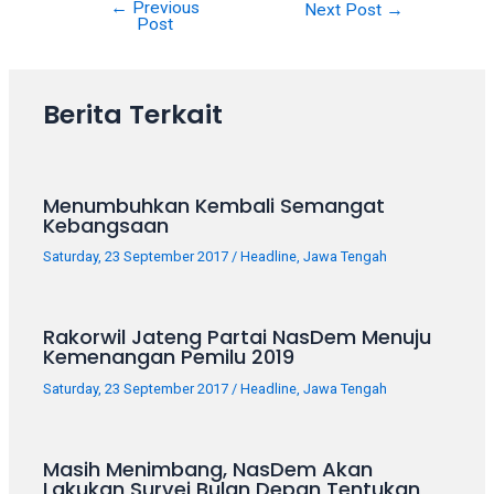
18Tube.tv
←
Previous
Next Post
→
Post
you’ll
also
find
exclusive
Berita Terkait
porn
productions
shot
Menumbuhkan Kembali Semangat
by
Kebangsaan
ourselves.
Surf
Saturday, 23 September 2017
/
Headline
,
Jawa Tengah
around
each
of
Rakorwil Jateng Partai NasDem Menuju
Kemenangan Pemilu 2019
our
categorized
Saturday, 23 September 2017
/
Headline
,
Jawa Tengah
sex
sections
and
Masih Menimbang, NasDem Akan
choose
Lakukan Survei Bulan Depan Tentukan