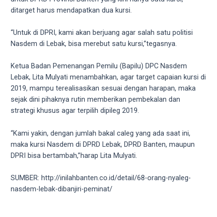
5
ditarget harus mendapatkan dua kursi.
working
days.
“Untuk di DPRI, kami akan berjuang agar salah satu politisi
You
Nasdem di Lebak, bisa merebut satu kursi,”tegasnya.
can
also
Ketua Badan Pemenangan Pemilu (Bapilu) DPC Nasdem
use
Lebak, Lita Mulyati menambahkan, agar target capaian kursi di
our
2019, mampu terealisasikan sesuai dengan harapan, maka
embed
sejak dini pihaknya rutin memberikan pembekalan dan
code
strategi khusus agar terpilih dipileg 2019.
to
share
“Kami yakin, dengan jumlah bakal caleg yang ada saat ini,
our
maka kursi Nasdem di DPRD Lebak, DPRD Banten, maupun
porn
DPRI bisa bertambah,”harap Lita Mulyati.
videos
on
SUMBER: http://inilahbanten.co.id/detail/68-orang-nyaleg-
other
nasdem-lebak-dibanjiri-peminat/
websites.
On