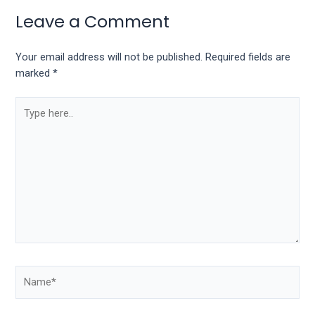
porn
Leave a Comment
videos
in
their
Your email address will not be published.
Required fields are
corresponding
marked
*
sections
on
our
website.
Watching
porn
videos
is
completely
free!