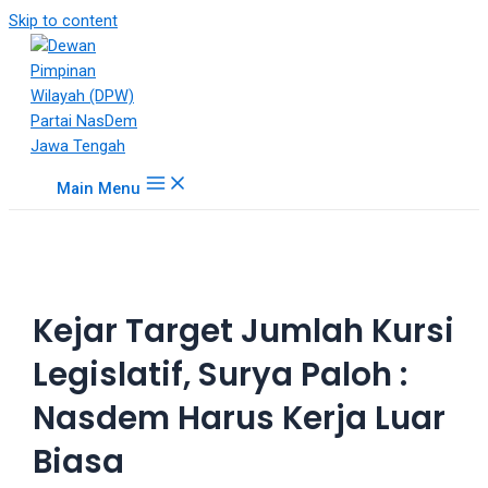
18Tube.tv
Skip to content
is
a
free
hosting
service
for
Main Menu
porn
videos.
You
can
create
Kejar Target Jumlah Kursi
your
verified
Legislatif, Surya Paloh :
user
account
Nasdem Harus Kerja Luar
to
upload
Biasa
porn