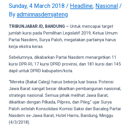
videos
Sunday, 4 March 2018
/
Headline
,
Nasional
/
to
By
adminnasdemjateng
our
website
TRIBUNJABAR.ID, BANDUNG –
Untuk mencapai target
in
jumlah kursi pada Pemilihan Legislatif 2019, Ketua Umum
several
Partai Nasdem, Surya Paloh, megatakan partainya harus
different
kerja ekstra keras.
formats.
18tube
Sebelumnya, dikabarkan Partai Nasdem menargetkan 11
Every
kursi DPR-RI, 17 kursi DPRD provinsi, dan 181 kursi dari 145
porn
dapil untuk DPRD kabupaten/kota.
video
“Mereka (Bakal Caleg) harus bekerja luar biasa. Potensi
you
Jawa Barat sangat besar dikaitkan pembangunan nasional,
upload
strategis nasional. Semua pihak melihat Jawa Barat,
will
dikaitkan dengan Pilkada, Pilpres, dan Pileg,” ujar Surya
be
Paloh setelah Konsolidasi Komisi Saksi dan Bacaleg Partai
processed
Nasdem se-Jawa Barat, Hotel Harris, Bandung, Minggu
in
(4/3/2018).
up
to