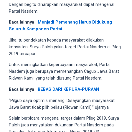
18Tube.tv
Dengan begitu diharapkan masyarakat dapat mengenal
you’ll
Partai Nasdem.
also
Baca lainnya :
Menjadi Pemenang Harus Didukung
find
Seluruh Komponen Partai
exclusive
porn
Jika itu pendekatan kepada masyarakat dilakukan
productions
konsisten, Surya Paloh yakin target Partai Nasdem di Pileg
shot
2019 tercapai.
by
ourselves.
Untuk meningkatkan kepercayaan masyarakat, Partai
Surf
Nasdem juga berupaya memenangkan Cagub Jawa Barat
around
Ridwan Kamil yang telah diusung Partai Nasdem.
each
Baca lainnya :
BEBAS DARI KEPURA-PURAAN
of
our
“Pilgub saya optimis menang. Disayangkan masyarakat
categorized
Jawa Barat tidak pilih beliau (Ridwan Kamil),” ujarnya.
sex
sections
Selain berbicara mengenai target dalam Pileg 2019, Surya
and
Paloh juga menyatakan dukungan Partai Nasdem pada
choose
Presiden Jokowi untuk maju di Pilpres 2019. (*)