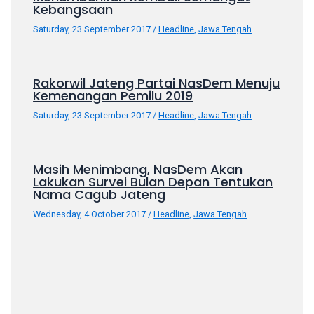
Kebangsaan
porn
videos
Saturday, 23 September 2017
/
Headline
,
Jawa Tengah
in
their
corresponding
Rakorwil Jateng Partai NasDem Menuju
sections
Kemenangan Pemilu 2019
on
Saturday, 23 September 2017
/
Headline
,
Jawa Tengah
our
website.
Watching
Masih Menimbang, NasDem Akan
porn
Lakukan Survei Bulan Depan Tentukan
videos
Nama Cagub Jateng
is
Wednesday, 4 October 2017
/
Headline
,
Jawa Tengah
completely
free!