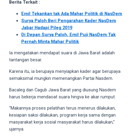
Berita Terkait :
5
working
Emil Tekankan tak Ada Mahar Politik di NasDem
days.
Surya Paloh Beri Pengarahan Kader NasDem
You
Jabar Hadapi Pileg 2019
can
Di Depan Surya Paloh, Emil Puji NasDem Tak
also
Pernah Minta Mahar Politik
use
Ia mengatakan mendapat suara di Jawa Barat adalah
our
tantangan besar.
embed
code
Karena itu, ia berupaya menyiapkan kader agar berupaya
to
semaksimal mungkin memenangkan Partai Nasdem.
share
Bacaleg dan Cagub Jawa Barat yang diusung Nasdem
our
harus bekerja mendaoat suara hingva ke akar rumput.
porn
videos
“Makannya proses pelatihan terus menerus dilakukan,
on
kesiapan saksi dilakukan, program kerja sama dengan
other
masyarakat kerja sosial masyarakat harus dilakukan,”
websites.
ujarnya.
On