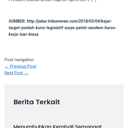
your
favorite
one:
SUMBER: http://jabar.tribunnews.com/2018/03/04/kejar-
amateur
target-jumlah-kursi-legislatif-surya-paloh-nasdem-harus-
porn
kerja-luar-biasa
videos,
anal,
big
ass,
Post navigation
blonde,
←
Previous Post
brunette,
Next Post
→
etc.
You
will
also
Berita Terkait
find
gay
and
transsexual
Menumbuhkan Kembali Semangat