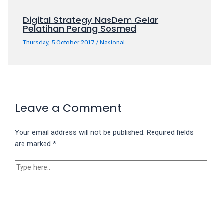
porn
videos
Digital Strategy NasDem Gelar
Pelatihan Perang Sosmed
in
their
Thursday, 5 October 2017
/
Nasional
corresponding
sections
on
our
website.
Leave a Comment
Watching
porn
videos
Your email address will not be published.
Required fields
is
are marked
*
completely
free!