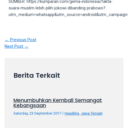
SUMBER: https://kumparan.com/gema-indonesia/fakta-
18Tube.tv
suara-muslim-lebih-pilih-jokowi-dibanding-prabowo?
you’ll
utm_medium=whatsapp&utm_source=android&utm_campaign
also
find
exclusive
porn
←
Previous Post
productions
Next Post
→
shot
by
ourselves.
Surf
Berita Terkait
around
each
of
our
Menumbuhkan Kembali Semangat
categorized
Kebangsaan
sex
Saturday, 23 September 2017
/
Headline
,
Jawa Tengah
sections
and
choose