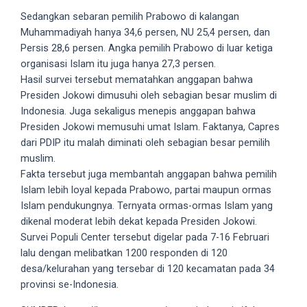
5
Sedangkan sebaran pemilih Prabowo di kalangan
working
Muhammadiyah hanya 34,6 persen, NU 25,4 persen, dan
days.
Persis 28,6 persen. Angka pemilih Prabowo di luar ketiga
You
organisasi Islam itu juga hanya 27,3 persen.
can
Hasil survei tersebut mematahkan anggapan bahwa
also
Presiden Jokowi dimusuhi oleh sebagian besar muslim di
use
Indonesia. Juga sekaligus menepis anggapan bahwa
our
Presiden Jokowi memusuhi umat Islam. Faktanya, Capres
embed
dari PDIP itu malah diminati oleh sebagian besar pemilih
code
muslim.
to
Fakta tersebut juga membantah anggapan bahwa pemilih
share
Islam lebih loyal kepada Prabowo, partai maupun ormas
our
Islam pendukungnya. Ternyata ormas-ormas Islam yang
porn
dikenal moderat lebih dekat kepada Presiden Jokowi.
videos
Survei Populi Center tersebut digelar pada 7-16 Februari
on
lalu dengan melibatkan 1200 responden di 120
other
desa/kelurahan yang tersebar di 120 kecamatan pada 34
websites.
provinsi se-Indonesia.
On