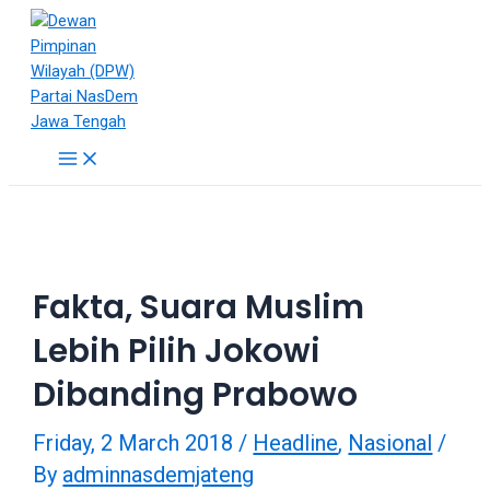
18Tube.tv
is
a
free
hosting
service
for
porn
videos.
You
can
Fakta, Suara Muslim
create
your
Lebih Pilih Jokowi
verified
user
Dibanding Prabowo
account
to
Friday, 2 March 2018
/
Headline
,
Nasional
/
upload
By
adminnasdemjateng
porn