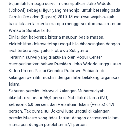
videos
Sejumlah lembaga survei menempatkan Joko Widodo
to
(Jokowi) sebagai figur yang menonjol untuk bersaing pada
our
Pemilu Presiden (Pilpres) 2019. Munculnya wajah-wajah
website
baru tak serta-merta mampu menggeser dominasi mantan
in
Walikota Surakarta itu.
several
Dinilai dari beberapa kriteria maupun basis massa,
different
elektabilitas Jokowi tetap unggul bila dibandingkan dengan
formats.
rival terberatnya yaitu Prabowo Subiyanto.
18tube
Terakhir, survei yang dilakukan oleh Populi Center
Every
memperlihatkan bahwa Presiden Joko Widodo unggul atas
porn
Ketua Umum Partai Gerindra Prabowo Subianto di
video
kalangan pemilih muslim, dengan latar belakang organisasi
you
Islam.
upload
Sebaran pemilih Jokowi di kalangan Muhamadiyah
will
diketahui sebesar 56,4 persen, Nahdlatul Ulama (NU)
be
sebesar 66,0 persen, dan Persatuan Islam (Persis) 61,9
processed
persen. Tak cuma itu, Jokowi juga unggul di kalangan
in
pemilih Muslim yang tidak terikat dengan organisasi Islam
up
mana pun dengan perolehan 57,1 persen.
to