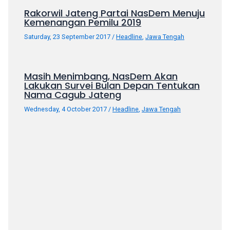
your
Rakorwil Jateng Partai NasDem Menuju
Kemenangan Pemilu 2019
favorite
one:
Saturday, 23 September 2017
/
Headline
,
Jawa Tengah
amateur
porn
videos,
Masih Menimbang, NasDem Akan
anal,
Lakukan Survei Bulan Depan Tentukan
Nama Cagub Jateng
big
ass,
Wednesday, 4 October 2017
/
Headline
,
Jawa Tengah
blonde,
brunette,
etc.
You
will
also
find
gay
and
transsexual