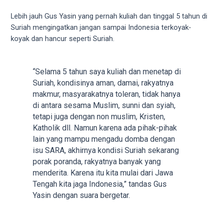
5
Lebih jauh Gus Yasin yang pernah kuliah dan tinggal 5 tahun di
working
Suriah mengingatkan jangan sampai Indonesia terkoyak-
days.
koyak dan hancur seperti Suriah.
You
can
also
“Selama 5 tahun saya kuliah dan menetap di
use
Suriah, kondisinya aman, damai, rakyatnya
our
makmur, masyarakatnya toleran, tidak hanya
embed
di antara sesama Muslim, sunni dan syiah,
code
tetapi juga dengan non muslim, Kristen,
to
Katholik dll. Namun karena ada pihak-pihak
share
lain yang mampu mengadu domba dengan
our
isu SARA, akhirnya kondisi Suriah sekarang
porn
porak poranda, rakyatnya banyak yang
videos
menderita. Karena itu kita mulai dari Jawa
on
Tengah kita jaga Indonesia,” tandas Gus
other
Yasin dengan suara bergetar.
websites.
On