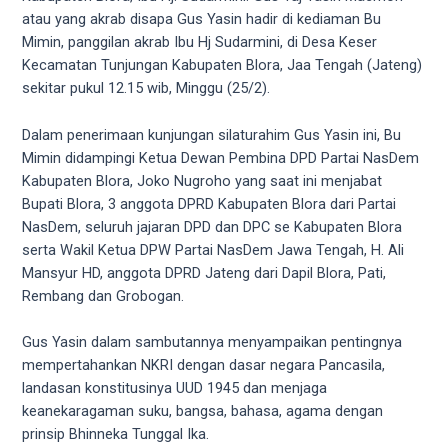
videos
atau yang akrab disapa Gus Yasin hadir di kediaman Bu
to
Mimin, panggilan akrab Ibu Hj Sudarmini, di Desa Keser
our
Kecamatan Tunjungan Kabupaten Blora, Jaa Tengah (Jateng)
website
sekitar pukul 12.15 wib, Minggu (25/2).
in
several
Dalam penerimaan kunjungan silaturahim Gus Yasin ini, Bu
different
Mimin didampingi Ketua Dewan Pembina DPD Partai NasDem
formats.
Kabupaten Blora, Joko Nugroho yang saat ini menjabat
18tube
Bupati Blora, 3 anggota DPRD Kabupaten Blora dari Partai
Every
NasDem, seluruh jajaran DPD dan DPC se Kabupaten Blora
porn
serta Wakil Ketua DPW Partai NasDem Jawa Tengah, H. Ali
video
Mansyur HD, anggota DPRD Jateng dari Dapil Blora, Pati,
you
Rembang dan Grobogan.
upload
will
Gus Yasin dalam sambutannya menyampaikan pentingnya
be
mempertahankan NKRI dengan dasar negara Pancasila,
processed
landasan konstitusinya UUD 1945 dan menjaga
in
keanekaragaman suku, bangsa, bahasa, agama dengan
up
prinsip Bhinneka Tunggal Ika.
to