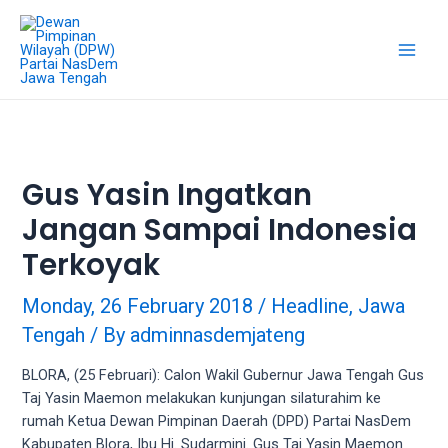
Skip
18Tube.tv
to
is
content
a
Main
free
hosting
Men
service
for
porn
Gus Yasin Ingatkan
videos.
Jangan Sampai Indonesia
You
can
Terkoyak
create
your
Monday, 26 February 2018
/
Headline
,
Jawa
verified
Tengah
/ By
adminnasdemjateng
user
account
BLORA, (25 Februari): Calon Wakil Gubernur Jawa Tengah Gus
to
Taj Yasin Maemon melakukan kunjungan silaturahim ke
upload
rumah Ketua Dewan Pimpinan Daerah (DPD) Partai NasDem
porn
Kabupaten Blora, Ibu Hj. Sudarmini. Gus Taj Yasin Maemon