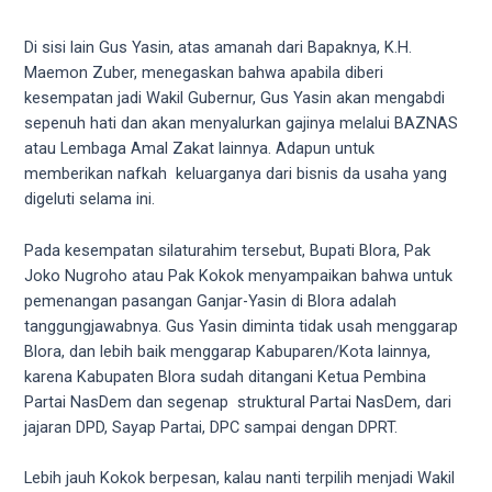
18Tube.tv
you’ll
Di sisi lain Gus Yasin, atas amanah dari Bapaknya, K.H.
also
Maemon Zuber, menegaskan bahwa apabila diberi
find
kesempatan jadi Wakil Gubernur, Gus Yasin akan mengabdi
exclusive
sepenuh hati dan akan menyalurkan gajinya melalui BAZNAS
porn
atau Lembaga Amal Zakat lainnya. Adapun untuk
productions
memberikan nafkah keluarganya dari bisnis da usaha yang
shot
digeluti selama ini.
by
ourselves.
Pada kesempatan silaturahim tersebut, Bupati Blora, Pak
Surf
Joko Nugroho atau Pak Kokok menyampaikan bahwa untuk
around
pemenangan pasangan Ganjar-Yasin di Blora adalah
each
tanggungjawabnya. Gus Yasin diminta tidak usah menggarap
of
Blora, dan lebih baik menggarap Kabuparen/Kota lainnya,
our
karena Kabupaten Blora sudah ditangani Ketua Pembina
categorized
Partai NasDem dan segenap struktural Partai NasDem, dari
sex
jajaran DPD, Sayap Partai, DPC sampai dengan DPRT.
sections
and
Lebih jauh Kokok berpesan, kalau nanti terpilih menjadi Wakil
choose