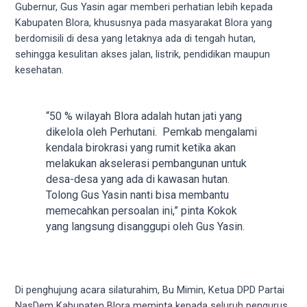
Gubernur, Gus Yasin agar memberi perhatian lebih kepada
your
Kabupaten Blora, khususnya pada masyarakat Blora yang
favorite
berdomisili di desa yang letaknya ada di tengah hutan,
one:
sehingga kesulitan akses jalan, listrik, pendidikan maupun
amateur
kesehatan.
porn
videos,
anal,
“50 % wilayah Blora adalah hutan jati yang
big
dikelola oleh Perhutani. Pemkab mengalami
ass,
kendala birokrasi yang rumit ketika akan
blonde,
melakukan akselerasi pembangunan untuk
brunette,
desa-desa yang ada di kawasan hutan.
etc.
Tolong Gus Yasin nanti bisa membantu
You
memecahkan persoalan ini,” pinta Kokok
will
yang langsung disanggupi oleh Gus Yasin.
also
find
gay
and
Di penghujung acara silaturahim, Bu Mimin, Ketua DPD Partai
transsexual
NasDem Kabupaten Blora meminta kepada seluruh pengurus