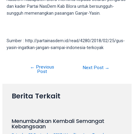
porn
dan kader Partai NasDem Kab Blora untuk bersungguh-
videos
sungguh memenangkan pasangan Ganjar-Yasin.
in
their
corresponding
sections
Sumber : http://partainasdem.id/read/4280/2018/02/25/gus-
on
yasin-ingatkan-jangan-sampai-indonesia-terkoyak
our
website.
Watching
←
Previous
Post
Next Post
→
porn
Post
navigation
videos
is
completely
Berita Terkait
free!
Menumbuhkan Kembali Semangat
Kebangsaan