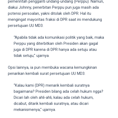
pemerintah pengganti undang-undang (Perppu). Namun,
5
diakui Johnny, penerbitan Perppu pun juga masih ada
working
potensi persoalan, yakni ditolak oleh DPR. Hal itu
days.
mengingat mayoritas fraksi di DPR saat ini mendukung
You
persetujuan UU MD3.
can
also
“Apabila tidak ada komunikasi politik yang baik, maka
use
Perppu yang diterbitkan oleh Presiden akan gagal
our
juga di DPR karena di DPR hanya ada setuju atau
embed
tidak setuju,” ujarnya.
code
to
Opsi lainnya, ia pun membuka wacana kemungkinan
share
penarikan kembali surat persetujuan UU MD3.
our
porn
“Kalau kami (DPR) menarik kembali suratnya
videos
bagaimana? Presiden bilang ada celah hukum ngga?
on
Dicari lah oleh ahli-ahli, kalau ada celah hukum,
other
dicabut, ditarik kembali suratnya, atau dicari
websites.
mekanismenya,” ujarnya.
On