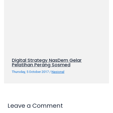
porn
videos
in
their
corresponding
sections
on
our
website.
Watching
Digital Strategy NasDem Gelar
porn
Pelatihan Perang Sosmed
videos
Thursday, 5 October 2017
/
Nasional
is
completely
free!
Leave a Comment