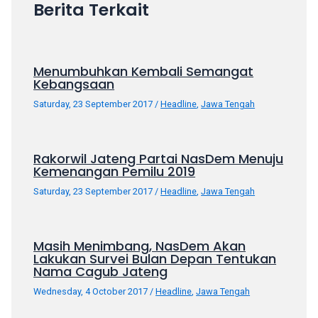
Berita Terkait
your
favorite
one:
amateur
Menumbuhkan Kembali Semangat
porn
Kebangsaan
videos,
Saturday, 23 September 2017
/
Headline
,
Jawa Tengah
anal,
big
ass,
Rakorwil Jateng Partai NasDem Menuju
blonde,
Kemenangan Pemilu 2019
brunette,
Saturday, 23 September 2017
/
Headline
,
Jawa Tengah
etc.
You
will
Masih Menimbang, NasDem Akan
also
Lakukan Survei Bulan Depan Tentukan
find
Nama Cagub Jateng
gay
Wednesday, 4 October 2017
/
Headline
,
Jawa Tengah
and
transsexual