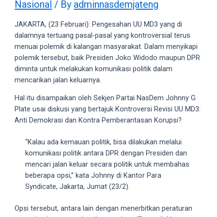
Nasional
/ By
adminnasdemjateng
videos
to
JAKARTA, (23 Februari): Pengesahan UU MD3 yang di
our
dalamnya tertuang pasal-pasal yang kontroversial terus
website
menuai polemik di kalangan masyarakat. Dalam menyikapi
in
polemik tersebut, baik Presiden Joko Widodo maupun DPR
several
diminta untuk melakukan komunikasi politik dalam
different
mencarikan jalan keluarnya.
formats.
18tube
Hal itu disampaikan oleh Sekjen Partai NasDem Johnny G
Every
Plate usai diskusi yang bertajuk Kontroversi Revisi UU MD3:
porn
Anti Demokrasi dan Kontra Pemberantasan Korupsi?
video
you
“Kalau ada kemauan politik, bisa dilakukan melalui
upload
komunikasi politik antara DPR dengan Presiden dan
will
mencari jalan keluar secara politik untuk membahas
be
beberapa opsi,” kata Johnny di Kantor Para
processed
Syndicate, Jakarta, Jumat (23/2).
in
up
Opsi tersebut, antara lain dengan menerbitkan peraturan
to