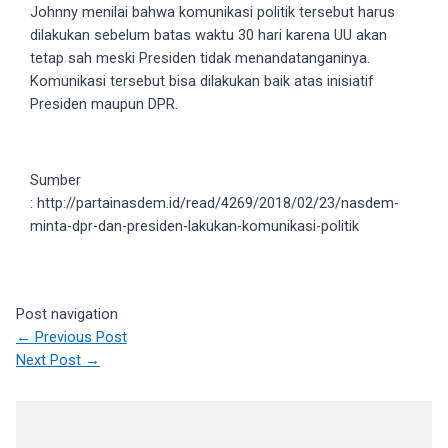
18Tube.tv
Johnny menilai bahwa komunikasi politik tersebut harus
you’ll
dilakukan sebelum batas waktu 30 hari karena UU akan
also
tetap sah meski Presiden tidak menandatanganinya.
find
Komunikasi tersebut bisa dilakukan baik atas inisiatif
exclusive
Presiden maupun DPR.
porn
productions
shot
Sumber
by
: http://partainasdem.id/read/4269/2018/02/23/nasdem-
ourselves.
minta-dpr-dan-presiden-lakukan-komunikasi-politik
Surf
around
each
of
Post navigation
our
←
Previous Post
categorized
Next Post
→
sex
sections
and
choose