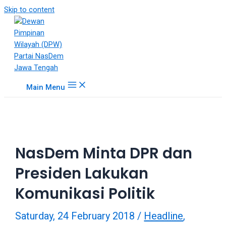
18Tube.tv
Skip to content
is
a
free
hosting
service
for
Main Menu
porn
videos.
You
can
create
NasDem Minta DPR dan
your
verified
Presiden Lakukan
user
account
Komunikasi Politik
to
upload
Saturday, 24 February 2018
/
Headline
,
porn