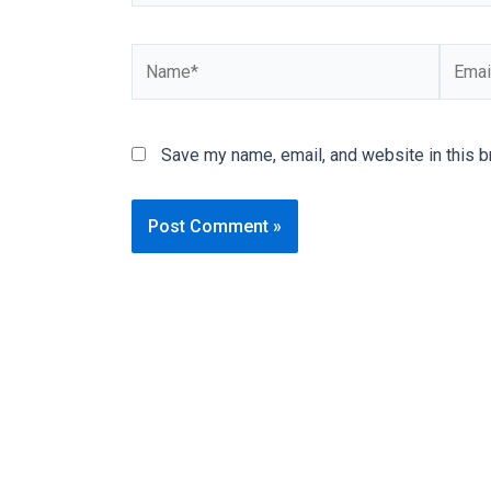
videos
is
Name*
Email*
completely
free!
Save my name, email, and website in this b