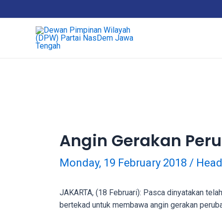
Skip
18Tube.tv
to
is
content
a
free
hosting
service
for
porn
videos.
You
can
Angin Gerakan Per
create
your
Monday, 19 February 2018
/
Head
verified
user
account
JAKARTA, (18 Februari): Pasca dinyatakan tel
to
bertekad untuk membawa angin gerakan perub
upload