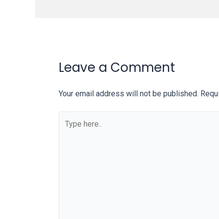
You
will
also
find
gay
Leave a Comment
and
transsexual
Your email address will not be published.
Requi
porn
videos
Type
in
here..
their
corresponding
sections
on
our
website.
Watching
porn