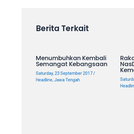
navigation
our
categorized
sex
Berita Terkait
sections
and
choose
your
Menumbuhkan Kembali
Rako
favorite
Semangat Kebangsaan
Nas
one:
Kem
amateur
Saturday, 23 September 2017
/
Saturd
Headline
,
Jawa Tengah
porn
Headli
videos,
anal,
big
ass,
blonde,
brunette,
etc.