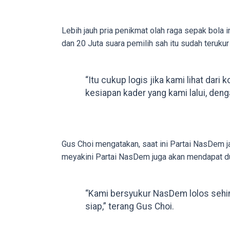
in
up
Lebih jauh pria penikmat olah raga sepak bola
to
dan 20 Juta suara pemilih sah itu sudah terukur 
5
working
days.
“Itu cukup logis jika kami lihat dari
You
kesiapan kader yang kami lalui, den
can
also
use
our
Gus Choi mengatakan, saat ini Partai NasDem j
embed
meyakini Partai NasDem juga akan mendapat du
code
to
share
“Kami bersyukur NasDem lolos sehi
our
siap,” terang Gus Choi.
porn
videos