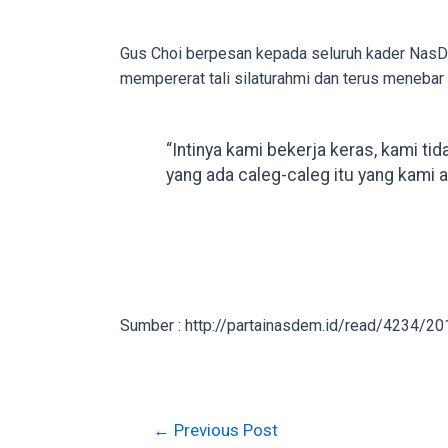
on
other
Gus Choi berpesan kepada seluruh kader NasDe
websites.
mempererat tali silaturahmi dan terus menebar
On
18Tube.tv
you’ll
“Intinya kami bekerja keras, kami tid
also
yang ada caleg-caleg itu yang kami 
find
exclusive
porn
productions
shot
by
Sumber : http://partainasdem.id/read/4234/2
ourselves.
Surf
around
each
Post
←
Previous Post
of