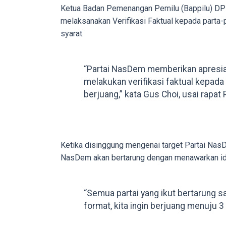
porn
Ketua Badan Pemenangan Pemilu (Bappilu) DPP
videos
melaksanakan Verifikasi Faktual kepada parta-p
to
syarat.
our
website
“Partai NasDem memberikan apresia
in
melakukan verifikasi faktual kepada
several
berjuang,” kata Gus Choi, usai rapat 
different
formats.
18tube
Every
Ketika disinggung mengenai target Partai NasD
porn
NasDem akan bertarung dengan menawarkan ide
video
you
upload
“Semua partai yang ikut bertarung s
will
format, kita ingin berjuang menuju 3 
be
processed