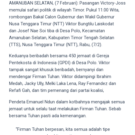
videos
AMANUBAN SELATAN, (7 Februari): Pasangan Victory-Joss
to
memulai safari politik di wilayah Timor. Pukul 11.00 Wita,
our
rombongan Bakal Calon Gubernur dan Wakil Gubernur
website
Nusa Tenggara Timur (NTT) Viktor Bungtilu Laiskodat
in
dan Josef Nae Soi tiba di Desa Polo, Kecamatan
several
Amanuban Selatan, Kabupaten Timor Tengah Selatan
different
(TTS), Nusa Tenggara Timur (NTT), Rabu, (7/2).
formats.
Keduanya beribadah bersama 450 jemaat di Gereja
18tube
Pentekosta di Indonesia (GPDI) di Desa Polo. Viktor
Every
tampak sangat khusuk beribadah, bernyanyi dan
porn
mendengar Firman Tuhan. Viktor didampingi Ibrahim
video
Medah, Jacky Ully, Melki Laka Lena, Ray Fernandez dan
you
Refafi Gah, dan tim pemenang dari partai koalisi,
upload
will
Pendeta Emanuel Ndun dalam kotbahnya mengajak semua
be
jemaat untuk selalu taat melakukan Firman Tuhan. Sebab
processed
bersama Tuhan pasti ada kemenangan.
in
up
“Firman Tuhan berpesan, kita semua adalah tipe
to