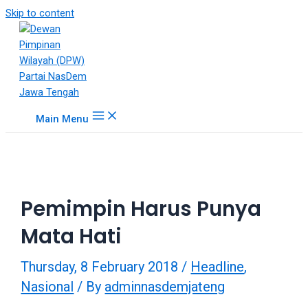
18Tube.tv
Skip to content
is
a
free
hosting
service
for
Main Menu
porn
videos.
You
can
create
Pemimpin Harus Punya
your
verified
Mata Hati
user
account
Thursday, 8 February 2018
/
Headline
,
to
upload
Nasional
/ By
adminnasdemjateng
porn