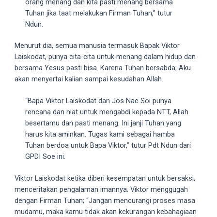
orang menang dan kita pasti menang bersama
5
Tuhan jika taat melakukan Firman Tuhan,” tutur
working
Ndun.
days.
You
Menurut dia, semua manusia termasuk Bapak Viktor
can
Laiskodat, punya cita-cita untuk menang dalam hidup dan
also
bersama Yesus pasti bisa. Karena Tuhan bersabda; Aku
use
akan menyertai kalian sampai kesudahan Allah.
our
embed
“Bapa Viktor Laiskodat dan Jos Nae Soi punya
code
rencana dan niat untuk mengabdi kepada NTT, Allah
to
besertamu dan pasti menang. Ini janji Tuhan yang
share
harus kita aminkan. Tugas kami sebagai hamba
our
Tuhan berdoa untuk Bapa Viktor,” tutur Pdt Ndun dari
porn
GPDI Soe ini.
videos
on
Viktor Laiskodat ketika diberi kesempatan untuk bersaksi,
other
menceritakan pengalaman imannya. Viktor menggugah
websites.
dengan Firman Tuhan; “Jangan mencurangi proses masa
On
mudamu, maka kamu tidak akan kekurangan kebahagiaan