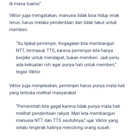
18Tube.tv
di masa tuamu”.
you’ll
Viktor juga mengatakan, manusia tidak bisa hidup enak
also
terus, harus melalui penderitaan dan tidak takut untuk
find
memberi.
exclusive
porn
“Itu tipikal pemimpin. Kegagalan kita membangun
productions
NTT, termasuk TTS, karena pemimpin kita hanya
shot
berpikir untuk mendapat, bukan memberi. Jadi perlu
by
ada kekuatan roh agar punya hati untuk memberi,”
ourselves.
tegas Viktor.
Surf
around
Viktor juga menjelaskan, pemimpin harus punya mata hati
each
yang terbuka melihat masyarakat.
of
our
“Pemerintah kita gagal karena tidak punya mata hati
categorized
melihat penderitaan rakyat. Mari kita membangun
sex
manusia NTT dan TTS seutuhnya,” ujar Viktor yang
sections
selalu tergerak hatinya menolong orang susah.
and
choose