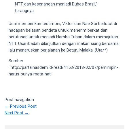
porn
NTT dan kesenangan menjadi Dubes Brasil,”
videos
terangnya.
in
their
Usai memberikan testimoni, Viktor dan Nae Soi berlutut di
corresponding
hadapan belasan pendeta untuk menerim berkat dan
sections
perutusan untuk menjadi Hamba Tuhan dalam memajukan
on
NTT. Usai ibadah dilanjutkan dengan makan siang bersama
our
lalu meneruskan perjalanan ke Betun, Malaka. (Uta/*)
website.
Sumber
Watching
: http://partainasdem.id/read/4153/2018/02/07/pemimpin-
porn
harus-punya-mata-hati
videos
is
completely
free!
Post navigation
←
Previous Post
Next Post
→