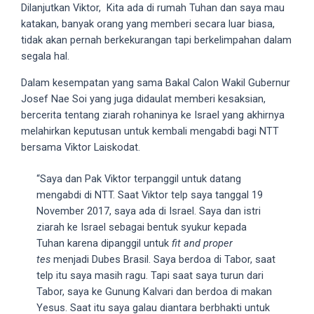
Dilanjutkan Viktor, Kita ada di rumah Tuhan dan saya mau
your
katakan, banyak orang yang memberi secara luar biasa,
favorite
tidak akan pernah berkekurangan tapi berkelimpahan dalam
one:
segala hal.
amateur
porn
Dalam kesempatan yang sama Bakal Calon Wakil Gubernur
videos,
Josef Nae Soi yang juga didaulat memberi kesaksian,
anal,
bercerita tentang ziarah rohaninya ke Israel yang akhirnya
big
melahirkan keputusan untuk kembali mengabdi bagi NTT
ass,
bersama Viktor Laiskodat.
blonde,
brunette,
“Saya dan Pak Viktor terpanggil untuk datang
etc.
mengabdi di NTT. Saat Viktor telp saya tanggal 19
You
November 2017, saya ada di Israel. Saya dan istri
will
ziarah ke Israel sebagai bentuk syukur kepada
also
Tuhan karena dipanggil untuk
fit and proper
find
tes
menjadi Dubes Brasil. Saya berdoa di Tabor, saat
gay
telp itu saya masih ragu. Tapi saat saya turun dari
and
Tabor, saya ke Gunung Kalvari dan berdoa di makan
transsexual
Yesus. Saat itu saya galau diantara berbhakti untuk