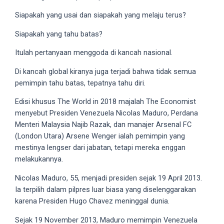
videos
Siapakah yang usai dan siapakah yang melaju terus?
to
our
Siapakah yang tahu batas?
website
in
Itulah pertanyaan menggoda di kancah nasional.
several
Di kancah global kiranya juga terjadi bahwa tidak semua
different
pemimpin tahu batas, tepatnya tahu diri.
formats.
18tube
Edisi khusus The World in 2018 majalah The Economist
Every
menyebut Presiden Venezuela Nicolas Maduro, Perdana
porn
Menteri Malaysia Najib Razak, dan manajer Arsenal FC
video
(London Utara) Arsene Wenger ialah pemimpin yang
you
mestinya lengser dari jabatan, tetapi mereka enggan
upload
melakukannya.
will
be
Nicolas Maduro, 55, menjadi presiden sejak 19 April 2013.
processed
Ia terpilih dalam pilpres luar biasa yang diselenggarakan
in
karena Presiden Hugo Chavez meninggal dunia.
up
Sejak 19 November 2013, Maduro memimpin Venezuela
to