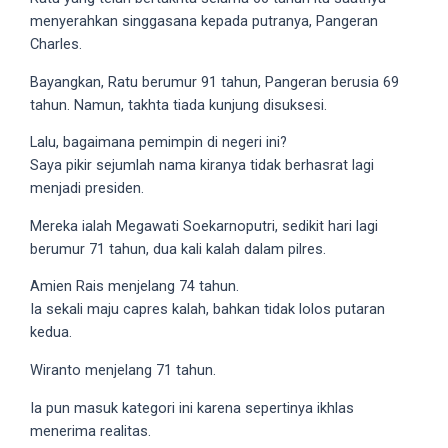
your
menyerahkan singgasana kepada putranya, Pangeran
favorite
Charles.
one:
Bayangkan, Ratu berumur 91 tahun, Pangeran berusia 69
amateur
tahun. Namun, takhta tiada kunjung disuksesi.
porn
videos,
Lalu, bagaimana pemimpin di negeri ini?
anal,
Saya pikir sejumlah nama kiranya tidak berhasrat lagi
big
menjadi presiden.
ass,
Mereka ialah Megawati Soekarnoputri, sedikit hari lagi
blonde,
berumur 71 tahun, dua kali kalah dalam pilres.
brunette,
etc.
Amien Rais menjelang 74 tahun.
You
Ia sekali maju capres kalah, bahkan tidak lolos putaran
will
kedua.
also
find
Wiranto menjelang 71 tahun.
gay
Ia pun masuk kategori ini karena sepertinya ikhlas
and
menerima realitas.
transsexual