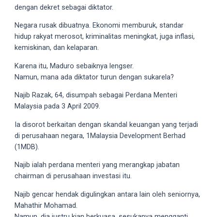
dengan dekret sebagai diktator.
5
working
Negara rusak dibuatnya. Ekonomi memburuk, standar
days.
hidup rakyat merosot, kriminalitas meningkat, juga inflasi,
You
kemiskinan, dan kelaparan.
can
also
Karena itu, Maduro sebaiknya lengser.
use
Namun, mana ada diktator turun dengan sukarela?
our
Najib Razak, 64, disumpah sebagai Perdana Menteri
embed
Malaysia pada 3 April 2009.
code
to
Ia disorot berkaitan dengan skandal keuangan yang terjadi
share
di perusahaan negara, 1Malaysia Development Berhad
our
(1MDB).
porn
Najib ialah perdana menteri yang merangkap jabatan
videos
chairman di perusahaan investasi itu.
on
other
Najib gencar hendak digulingkan antara lain oleh seniornya,
websites.
Mahathir Mohamad.
On
Namun, dia justru kian berkuasa, sesukanya mengganti