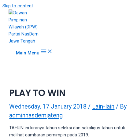
18Tube.tv
Skip to content
is
a
free
hosting
service
for
Main Menu
porn
videos.
You
can
create
PLAY TO WIN
your
verified
user
Wednesday, 17 January 2018
/
Lain-lain
/ By
account
adminnasdemjateng
to
upload
TAHUN ini kiranya tahun seleksi dan sekaligus tahun untuk
porn
melihat gambaran pemimpin pada 2019.