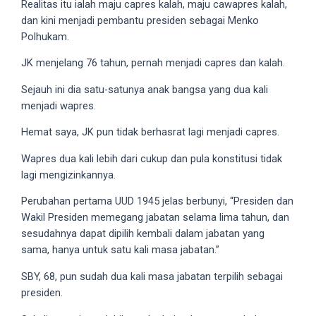
Realitas itu ialah maju capres kalah, maju cawapres kalah,
porn
dan kini menjadi pembantu presiden sebagai Menko
videos
Polhukam.
in
their
JK menjelang 76 tahun, pernah menjadi capres dan kalah.
corresponding
sections
Sejauh ini dia satu-satunya anak bangsa yang dua kali
on
menjadi wapres.
our
Hemat saya, JK pun tidak berhasrat lagi menjadi capres.
website.
Watching
Wapres dua kali lebih dari cukup dan pula konstitusi tidak
porn
lagi mengizinkannya.
videos
Perubahan pertama UUD 1945 jelas berbunyi, “Presiden dan
is
Wakil Presiden memegang jabatan selama lima tahun, dan
completely
sesudahnya dapat dipilih kembali dalam jabatan yang
free!
sama, hanya untuk satu kali masa jabatan.”
SBY, 68, pun sudah dua kali masa jabatan terpilih sebagai
presiden.