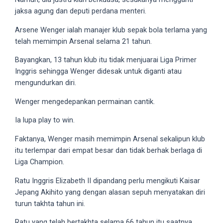
18Tube.tv
jaksa agung dan deputi perdana menteri.
you’ll
also
Arsene Wenger ialah manajer klub sepak bola terlama yang
find
telah memimpin Arsenal selama 21 tahun.
exclusive
Bayangkan, 13 tahun klub itu tidak menjuarai Liga Primer
porn
Inggris sehingga Wenger didesak untuk diganti atau
productions
mengundurkan diri.
shot
by
Wenger mengedepankan permainan cantik.
ourselves.
Surf
Ia lupa play to win.
around
Faktanya, Wenger masih memimpin Arsenal sekalipun klub
each
itu terlempar dari empat besar dan tidak berhak berlaga di
of
Liga Champion.
our
categorized
Ratu Inggris Elizabeth II dipandang perlu mengikuti Kaisar
sex
Jepang Akihito yang dengan alasan sepuh menyatakan diri
sections
turun takhta tahun ini.
and
choose
Ratu yang telah bertakhta selama 66 tahun itu saatnya