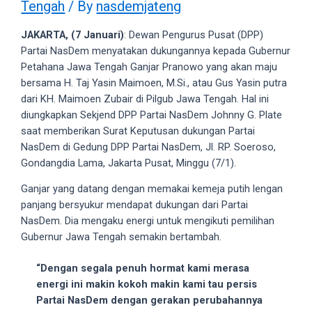
Tengah
/ By
nasdemjateng
videos
to
JAKARTA, (7 Januari)
: Dewan Pengurus Pusat (DPP)
our
Partai NasDem menyatakan dukungannya kepada Gubernur
website
Petahana Jawa Tengah Ganjar Pranowo yang akan maju
in
bersama H. Taj Yasin Maimoen, M.Si., atau Gus Yasin putra
several
dari KH. Maimoen Zubair di Pilgub Jawa Tengah. Hal ini
different
diungkapkan Sekjend DPP Partai NasDem Johnny G. Plate
formats.
saat memberikan Surat Keputusan dukungan Partai
18tube
NasDem di Gedung DPP Partai NasDem, Jl. RP. Soeroso,
Every
Gondangdia Lama, Jakarta Pusat, Minggu (7/1).
porn
video
Ganjar yang datang dengan memakai kemeja putih lengan
you
panjang bersyukur mendapat dukungan dari Partai
upload
NasDem. Dia mengaku energi untuk mengikuti pemilihan
will
Gubernur Jawa Tengah semakin bertambah.
be
processed
“Dengan segala penuh hormat kami merasa
in
energi ini makin kokoh makin kami tau persis
up
Partai NasDem dengan gerakan perubahannya
to