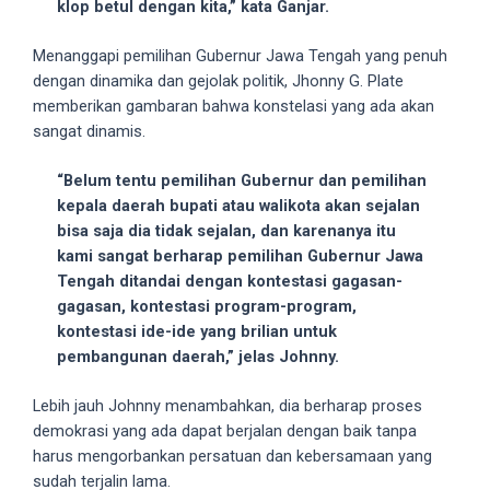
klop betul dengan kita,” kata Ganjar.
5
working
Menanggapi pemilihan Gubernur Jawa Tengah yang penuh
days.
dengan dinamika dan gejolak politik, Jhonny G. Plate
You
memberikan gambaran bahwa konstelasi yang ada akan
can
sangat dinamis.
also
use
“Belum tentu pemilihan Gubernur dan pemilihan
our
kepala daerah bupati atau walikota akan sejalan
embed
bisa saja dia tidak sejalan, dan karenanya itu
code
kami sangat berharap pemilihan Gubernur Jawa
to
Tengah ditandai dengan kontestasi gagasan-
share
gagasan, kontestasi program-program,
our
kontestasi ide-ide yang brilian untuk
porn
pembangunan daerah,” jelas Johnny.
videos
on
Lebih jauh Johnny menambahkan, dia berharap proses
other
demokrasi yang ada dapat berjalan dengan baik tanpa
websites.
harus mengorbankan persatuan dan kebersamaan yang
On
sudah terjalin lama.