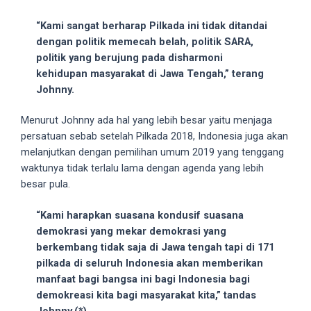
18Tube.tv
you’ll
“Kami sangat berharap Pilkada ini tidak ditandai
also
dengan politik memecah belah, politik SARA,
find
politik yang berujung pada disharmoni
exclusive
kehidupan masyarakat di Jawa Tengah,” terang
porn
Johnny.
productions
shot
Menurut Johnny ada hal yang lebih besar yaitu menjaga
by
persatuan sebab setelah Pilkada 2018, Indonesia juga akan
ourselves.
melanjutkan dengan pemilihan umum 2019 yang tenggang
Surf
waktunya tidak terlalu lama dengan agenda yang lebih
around
besar pula.
each
of
“Kami harapkan suasana kondusif suasana
our
demokrasi yang mekar demokrasi yang
categorized
berkembang tidak saja di Jawa tengah tapi di 171
sex
pilkada di seluruh Indonesia akan memberikan
sections
manfaat bagi bangsa ini bagi Indonesia bagi
and
demokreasi kita bagi masyarakat kita,” tandas
choose