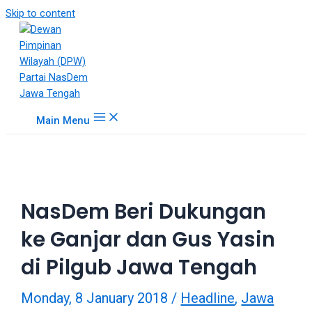
18Tube.tv
Skip to content
is
a
free
hosting
service
for
Main Menu
porn
videos.
You
can
create
NasDem Beri Dukungan
your
verified
ke Ganjar dan Gus Yasin
user
account
di Pilgub Jawa Tengah
to
upload
Monday, 8 January 2018
/
Headline
,
Jawa
porn