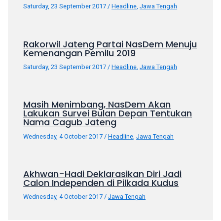
porn
Saturday, 23 September 2017
/
Headline
,
Jawa Tengah
videos
in
their
Rakorwil Jateng Partai NasDem Menuju
corresponding
Kemenangan Pemilu 2019
sections
Saturday, 23 September 2017
/
Headline
,
Jawa Tengah
on
our
website.
Masih Menimbang, NasDem Akan
Watching
Lakukan Survei Bulan Depan Tentukan
porn
Nama Cagub Jateng
videos
Wednesday, 4 October 2017
/
Headline
,
Jawa Tengah
is
completely
free!
Akhwan-Hadi Deklarasikan Diri Jadi
Calon Independen di Pilkada Kudus
Wednesday, 4 October 2017
/
Jawa Tengah