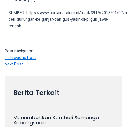
Johnny.(*)
your
favorite
SUMBER: https://www.partainasdem.id/read/3915/2018/01/07/
one:
beri-dukungan-ke-ganjar-dan-gus-yasin-di-pilgub-jawa-
amateur
tengah
porn
videos,
anal,
Post navigation
big
←
Previous Post
ass,
Next Post
→
blonde,
brunette,
etc.
You
Berita Terkait
will
also
find
gay
Menumbuhkan Kembali Semangat
and
Kebangsaan
transsexual