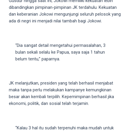
Gusdur hingga saat ini, Jokowi memiliki kekuatan lebih
5
dibandingkan pimpinan-pimpinan JK terdahulu. Kekuatan
working
dan keberanian Jokowi mengunjungi seluruh pelosok yang
days.
ada di negri ini menjadi nilai tambah bagi Jokowi.
You
can
also
“Dia sangat detail mengetahui permasalahan, 3
use
bulan sekali selalu ke Papua, saya saja 1 tahun
our
belum tentu,” paparnya.
embed
code
to
share
JK melanjutkan, presiden yang telah berhasil menjabat
our
maka tanpa perlu melakukan kampanye kemungkinan
porn
besar akan kembali terpilih. Kepemimpinan berhasil jika
videos
ekonomi, politik, dan sosial telah terjamin.
on
other
websites.
“Kalau 3 hal itu sudah terpenuhi maka mudah untuk
On