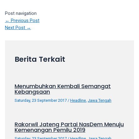
your
Post navigation
favorite
←
Previous Post
one:
Next Post
→
amateur
porn
videos,
anal,
big
Berita Terkait
ass,
blonde,
brunette,
etc.
Menumbuhkan Kembali Semangat
Kebangsaan
You
will
Saturday, 23 September 2017
/
Headline
,
Jawa Tengah
also
find
gay
Rakorwil Jateng Partai NasDem Menuju
and
Kemenangan Pemilu 2019
transsexual
Saturday, 23 September 2017
/
Headline
,
Jawa Tengah