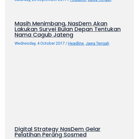
porn
videos
in
Masih Menimbang, NasDem Akan
their
Lakukan Survei Bulan Depan Tentukan
corresponding
Nama Cagub Jateng
sections
Wednesday, 4 October 2017
/
Headline
,
Jawa Tengah
on
our
website.
Watching
porn
videos
is
completely
free!
Digital Strategy NasDem Gelar
Pelatihan Perang Sosmed