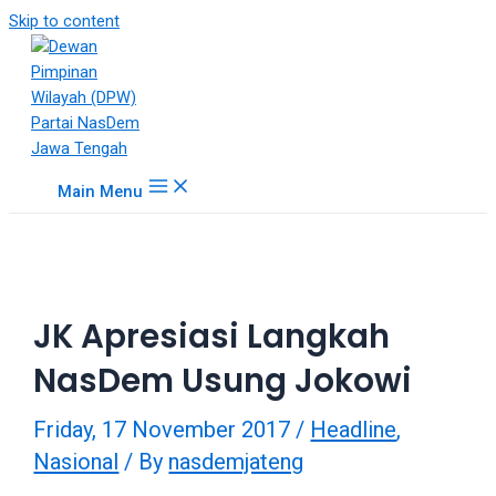
18Tube.tv
Skip to content
is
a
free
hosting
service
for
Main Menu
porn
videos.
You
can
create
JK Apresiasi Langkah
your
verified
NasDem Usung Jokowi
user
account
Friday, 17 November 2017
/
Headline
,
to
upload
Nasional
/ By
nasdemjateng
porn