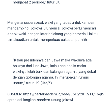
menjabat 2 periode,” tutur JK.
18Tube.tv
you’ll
also
find
Mengenai siapa sosok wakil yang tepat untuk kembali
exclusive
mendampingi Jokowi, JK menilai Jokowi perlu mencari
porn
sosok wakil dengan latar belakang yang berbeda. Hal itu
productions
dimaksudkan untuk memperluas cakupan pemilih.
shot
by
ourselves.
Surf
“Kalau presidennya dari Jawa maka wakilnya ada
around
baiknya dari luar Jawa, kalau nasionalis maka
each
wakilnya lebih baik dari kalangan agamis yang dekat
of
dengan golongan agama. Ini merupakan rumus
our
umum,” tutur JK. (Uta/*)
categorized
sex
SUMBER: https://partainasdem.id/read/3515/2017/11/16/jk-
sections
apresiasi-langkah-nasdem-usung-jokowi
and
choose