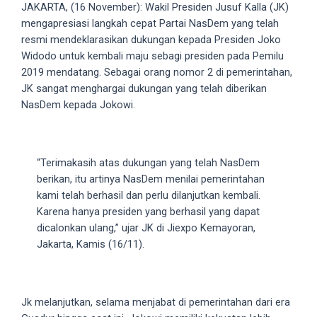
videos
JAKARTA, (16 November): Wakil Presiden Jusuf Kalla (JK)
to
mengapresiasi langkah cepat Partai NasDem yang telah
our
resmi mendeklarasikan dukungan kepada Presiden Joko
website
Widodo untuk kembali maju sebagi presiden pada Pemilu
in
2019 mendatang. Sebagai orang nomor 2 di pemerintahan,
several
JK sangat menghargai dukungan yang telah diberikan
different
NasDem kepada Jokowi.
formats.
18tube
Every
“Terimakasih atas dukungan yang telah NasDem
porn
berikan, itu artinya NasDem menilai pemerintahan
video
kami telah berhasil dan perlu dilanjutkan kembali.
you
Karena hanya presiden yang berhasil yang dapat
upload
dicalonkan ulang,” ujar JK di Jiexpo Kemayoran,
will
Jakarta, Kamis (16/11).
be
processed
in
up
Jk melanjutkan, selama menjabat di pemerintahan dari era
to