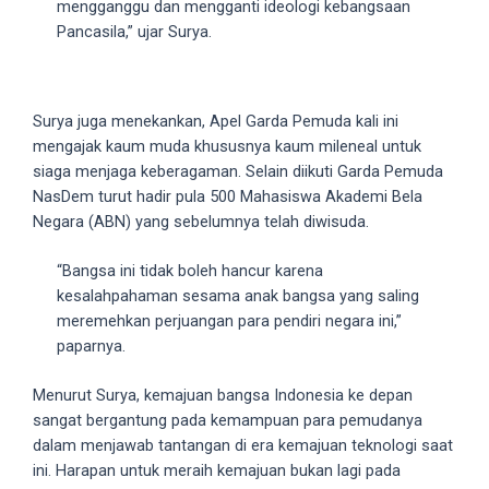
mengganggu dan mengganti ideologi kebangsaan
5
Pancasila,” ujar Surya.
working
days.
You
Surya juga menekankan, Apel Garda Pemuda kali ini
can
mengajak kaum muda khususnya kaum mileneal untuk
also
siaga menjaga keberagaman. Selain diikuti Garda Pemuda
use
NasDem turut hadir pula 500 Mahasiswa Akademi Bela
our
Negara (ABN) yang sebelumnya telah diwisuda.
embed
code
“Bangsa ini tidak boleh hancur karena
to
kesalahpahaman sesama anak bangsa yang saling
share
meremehkan perjuangan para pendiri negara ini,”
our
paparnya.
porn
videos
Menurut Surya, kemajuan bangsa Indonesia ke depan
on
sangat bergantung pada kemampuan para pemudanya
other
dalam menjawab tantangan di era kemajuan teknologi saat
websites.
ini. Harapan untuk meraih kemajuan bukan lagi pada
On