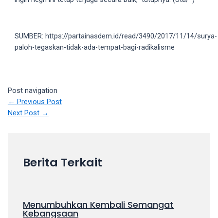
your
favorite
one:
SUMBER: https://partainasdem.id/read/3490/2017/11/14/surya-
amateur
paloh-tegaskan-tidak-ada-tempat-bagi-radikalisme
porn
videos,
anal,
big
Post navigation
ass,
←
Previous Post
blonde,
Next Post
→
brunette,
etc.
You
will
Berita Terkait
also
find
gay
and
Menumbuhkan Kembali Semangat
Kebangsaan
transsexual