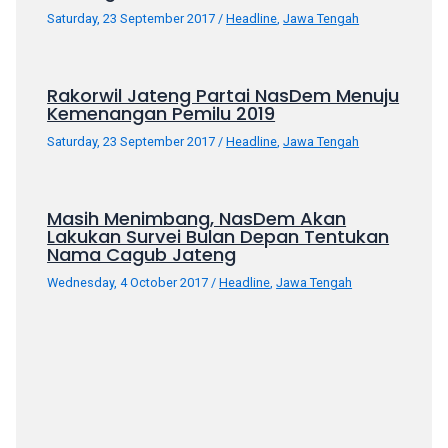
porn
Saturday, 23 September 2017
/
Headline
,
Jawa Tengah
videos
in
their
Rakorwil Jateng Partai NasDem Menuju
corresponding
Kemenangan Pemilu 2019
sections
Saturday, 23 September 2017
/
Headline
,
Jawa Tengah
on
our
website.
Masih Menimbang, NasDem Akan
Watching
Lakukan Survei Bulan Depan Tentukan
porn
Nama Cagub Jateng
videos
Wednesday, 4 October 2017
/
Headline
,
Jawa Tengah
is
completely
free!