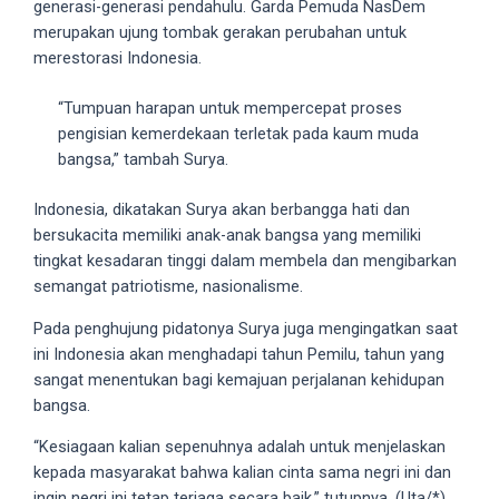
generasi-generasi pendahulu. Garda Pemuda NasDem
18Tube.tv
merupakan ujung tombak gerakan perubahan untuk
you’ll
merestorasi Indonesia.
also
find
“Tumpuan harapan untuk mempercepat proses
exclusive
pengisian kemerdekaan terletak pada kaum muda
porn
bangsa,” tambah Surya.
productions
shot
Indonesia, dikatakan Surya akan berbangga hati dan
by
bersukacita memiliki anak-anak bangsa yang memiliki
ourselves.
tingkat kesadaran tinggi dalam membela dan mengibarkan
Surf
semangat patriotisme, nasionalisme.
around
each
Pada penghujung pidatonya Surya juga mengingatkan saat
of
ini Indonesia akan menghadapi tahun Pemilu, tahun yang
our
sangat menentukan bagi kemajuan perjalanan kehidupan
categorized
bangsa.
sex
sections
“Kesiagaan kalian sepenuhnya adalah untuk menjelaskan
and
kepada masyarakat bahwa kalian cinta sama negri ini dan
choose
ingin negri ini tetap terjaga secara baik,” tutupnya. (Uta/*)