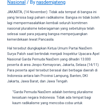
Nasional
/ By
nasdemjateng
videos
to
JAKARTA, (14 November): Tidak ada tempat di bangsa ini
our
yang tersisa bagi paham radikalisme. Bangsa ini tidak boleh
website
lagi mempermasalahkan kembali seluruh komitmen
in
nasional pluralisme keberagaman yang sebetulnya telah
several
selesai saat para pejuang bangsa memperjuangkan
different
kemerdekaan lewat Pancasila.
formats.
18tube
Hal tersebut diungkapkan Ketua Umum Partai NasDem
Every
Surya Paloh saat bertindak menjadi Inspektur Upacara Apel
porn
Nasional Garda Pemuda NasDem yang dihadiri 13.000
video
peserta di area Jiexpo Kemayoran, Jakarta, Selasa (14/11).
you
Para peserta apel tersebut berasal dari berbagai daerah di
upload
Indonesia antara lain Provinsi Lampung, Banten, DKI
will
Jakarta, Jawa Barat, dan Jawa Tengah.
be
processed
“Garda Pemuda NasDem adalah benteng pluralisme
in
kesatuan negara Indonesia. Tidak ada tempat bagi
up
kaum radikalisme yang mencoba-coba untuk
to