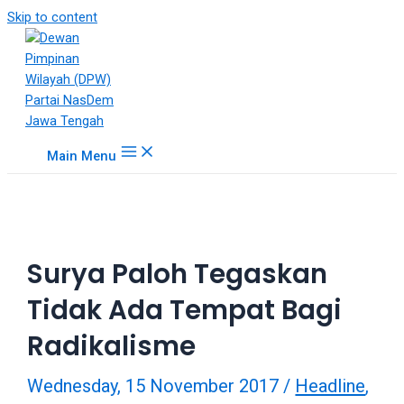
18Tube.tv
Skip to content
is
a
free
hosting
service
for
Main Menu
porn
videos.
You
can
create
Surya Paloh Tegaskan
your
verified
Tidak Ada Tempat Bagi
user
account
Radikalisme
to
upload
Wednesday, 15 November 2017
/
Headline
,
porn