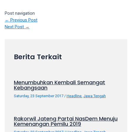
your
favorite
Post navigation
one:
←
Previous Post
amateur
Next Post
→
porn
videos,
anal,
big
Berita Terkait
ass,
blonde,
brunette,
etc.
Menumbuhkan Kembali Semangat
Kebangsaan
You
will
Saturday, 23 September 2017
/
Headline
,
Jawa Tengah
also
find
gay
Rakorwil Jateng Partai NasDem Menuju
and
Kemenangan Pemilu 2019
transsexual