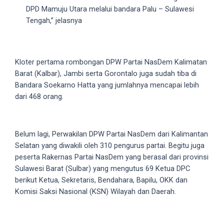
DPD Mamuju Utara melalui bandara Palu – Sulawesi
5
Tengah,” jelasnya
working
days.
You
can
Kloter pertama rombongan DPW Partai NasDem Kalimatan
also
Barat (Kalbar), Jambi serta Gorontalo juga sudah tiba di
use
Bandara Soekarno Hatta yang jumlahnya mencapai lebih
our
dari 468 orang.
embed
code
to
Belum lagi, Perwakilan DPW Partai NasDem dari Kalimantan
share
Selatan yang diwakili oleh 310 pengurus partai. Begitu juga
our
peserta Rakernas Partai NasDem yang berasal dari provinsi
porn
Sulawesi Barat (Sulbar) yang mengutus 69 Ketua DPC
videos
berikut Ketua, Sekretaris, Bendahara, Bapilu, OKK dan
on
Komisi Saksi Nasional (KSN) Wilayah dan Daerah.
other
websites.
On