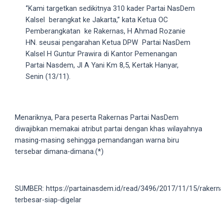
18Tube.tv
‘’Kami targetkan sedikitnya 310 kader Partai NasDem
you’ll
Kalsel berangkat ke Jakarta,’’ kata Ketua OC
also
Pemberangkatan ke Rakernas, H Ahmad Rozanie
find
HN. seusai pengarahan Ketua DPW Partai NasDem
exclusive
Kalsel H Guntur Prawira di Kantor Pemenangan
porn
Partai Nasdem, Jl A Yani Km 8,5, Kertak Hanyar,
productions
Senin (13/11).
shot
by
ourselves.
Menariknya, Para peserta Rakernas Partai NasDem
Surf
diwajibkan memakai atribut partai dengan khas wilayahnya
around
masing-masing sehingga pemandangan warna biru
each
tersebar dimana-dimana.(*)
of
our
categorized
sex
SUMBER: https://partainasdem.id/read/3496/2017/11/15/rakern
sections
terbesar-siap-digelar
and
choose