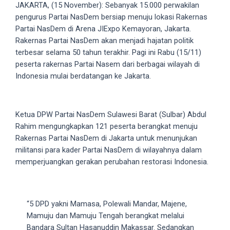
videos
JAKARTA, (15 November): Sebanyak 15.000 perwakilan
to
pengurus Partai NasDem bersiap menuju lokasi Rakernas
our
Partai NasDem di Arena JIExpo Kemayoran, Jakarta.
website
Rakernas Partai NasDem akan menjadi hajatan politik
in
terbesar selama 50 tahun terakhir. Pagi ini Rabu (15/11)
several
peserta rakernas Partai Nasem dari berbagai wilayah di
different
Indonesia mulai berdatangan ke Jakarta.
formats.
18tube
Every
Ketua DPW Partai NasDem Sulawesi Barat (Sulbar) Abdul
porn
Rahim mengungkapkan 121 peserta berangkat menuju
video
Rakernas Partai NasDem di Jakarta untuk menunjukan
you
militansi para kader Partai NasDem di wilayahnya dalam
upload
memperjuangkan gerakan perubahan restorasi Indonesia.
will
be
processed
“5 DPD yakni Mamasa, Polewali Mandar, Majene,
in
Mamuju dan Mamuju Tengah berangkat melalui
up
Bandara Sultan Hasanuddin Makassar. Sedangkan
to