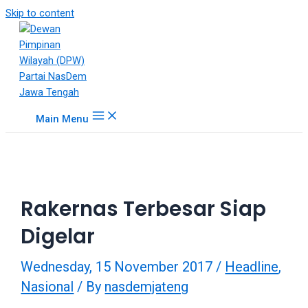
18Tube.tv
Skip to content
is
a
free
hosting
service
for
Main Menu
porn
videos.
You
can
create
Rakernas Terbesar Siap
your
verified
Digelar
user
account
Wednesday, 15 November 2017
/
Headline
,
to
upload
Nasional
/ By
nasdemjateng
porn