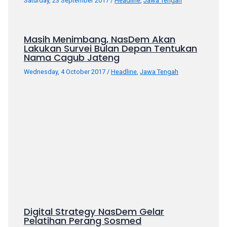
Saturday, 23 September 2017
/
Headline
,
Jawa Tengah
porn
videos
in
Masih Menimbang, NasDem Akan
their
Lakukan Survei Bulan Depan Tentukan
corresponding
Nama Cagub Jateng
sections
Wednesday, 4 October 2017
/
Headline
,
Jawa Tengah
on
our
website.
Watching
porn
videos
is
completely
free!
Digital Strategy NasDem Gelar
Pelatihan Perang Sosmed